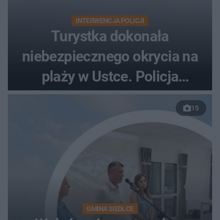
INTERWENCJA POLICJI
Turystka dokonała
niebezpiecznego okrycia na
plaży w Ustce. Policja
musiała zamknąć odcinek
15
wybrzeża
GMINA SIEDLCE