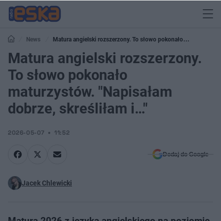
News
Matura angielski rozszerzony. To słowo pokonało
maturzystów. "Napisałam dobrze, skreśliłam i…"
Matura angielski rozszerzony.
To słowo pokonało
maturzystów. "Napisałam
dobrze, skreśliłam i…"
2026-05-07
11:52
Dodaj do Google
Jacek Chlewicki
Matura 2026 z języka angielskiego na poziomie