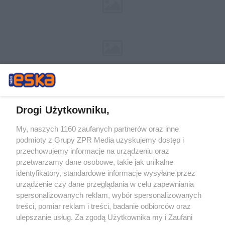
Drogi Użytkowniku,
My, naszych 1160 zaufanych partnerów oraz inne
Żaden utwór zamieszczony w serwisie nie może być powielany i
podmioty z Grupy ZPR Media uzyskujemy dostęp i
rozpowszechniany lub dalej rozpowszechniany w jakikolwiek sposób (w
przechowujemy informacje na urządzeniu oraz
tym także elektroniczny lub mechaniczny) na jakimkolwiek polu
eksploatacji w jakiejkolwiek formie, włącznie z umieszczaniem w
przetwarzamy dane osobowe, takie jak unikalne
Internecie bez pisemnej zgody właściciela praw. Jakiekolwiek użycie lub
identyfikatory, standardowe informacje wysyłane przez
wykorzystanie utworów w całości lub w części z naruszeniem prawa,
tzn. bez właściwej zgody, jest zabronione pod groźbą kary i może być
urządzenie czy dane przeglądania w celu zapewniania
ścigane prawnie.
spersonalizowanych reklam, wybór spersonalizowanych
treści, pomiar reklam i treści, badanie odbiorców oraz
ulepszanie usług. Za zgodą Użytkownika my i Zaufani