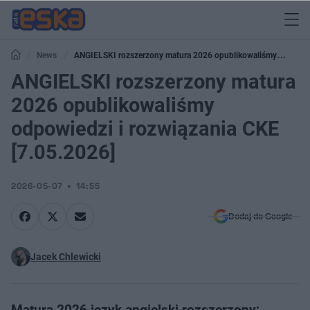
News
ANGIELSKI rozszerzony matura 2026 opublikowaliśmy
odpowiedzi i rozwiązania CKE [7.05.2026]
ANGIELSKI rozszerzony matura
2026 opublikowaliśmy
odpowiedzi i rozwiązania CKE
[7.05.2026]
2026-05-07
14:55
Dodaj do Google
Jacek Chlewicki
Matura 2026 język angielski rozszerzony;