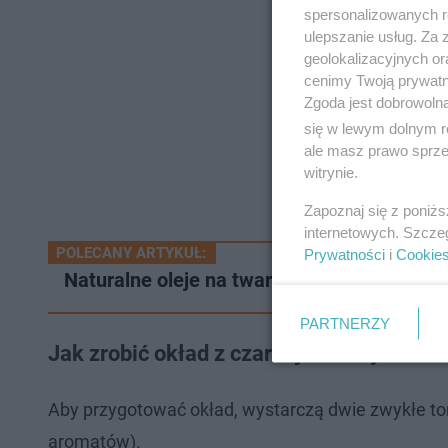
spersonalizowanych re
ulepszanie usług. Za
geolokalizacyjnych or
cenimy Twoją prywatno
Zgoda jest dobrowoln
się w lewym dolnym r
ale masz prawo sprzec
witrynie.
Zapoznaj się z poniż
internetowych. Szcze
POLECANY ARTYKUŁ:
Prywatności
i
Cookie
Naturalne oleje na twarz mają zbawienną 
PARTNERZY
Jak zrobić okład z czarnej herbaty – kro
Aby przygotować okład, wystarczą dwie zwykłe to
aromatów).