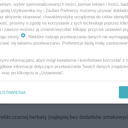
klam, wybór spersonalizowanych treści, pomiar reklam i treści, bad
 zgodą Użytkownika my i Zaufani Partnerzy możemy używać dokład
az aktywnie skanować charakterystykę urządzenia do celów identyfi
ść, prosimy o zgodę na korzystanie z tych technologii poprzez klikn
a i zawsze możesz ją zmienić/wycofać klikając przycisk ustawień pr
ogu strony
. Niektóre rodzaje przetwarzania danych nie wymagaj
iwić się takiemu przetwarzaniu. Preferencje będą miały zastosowanie
szymi informacjami, abyś mógł świadomie i komfortowo korzystać z
gółowe informacje dotyczące przetwarzania Twoich danych znajdzi
s
oraz po kliknięciu w „Ustawienia”.
moc. Jak prawidłowo je aplikować?
USTAWIENIA
k po kroku
rebki czarnej herbaty (najlepiej bez dodatków smakowyc