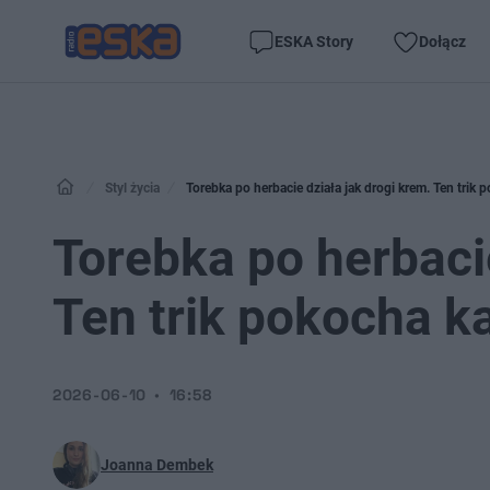
ESKA Story
Dołącz
Styl życia
Torebka po herbacie działa jak drogi krem. Ten trik 
Torebka po herbacie
Ten trik pokocha k
2026-06-10
16:58
Joanna Dembek