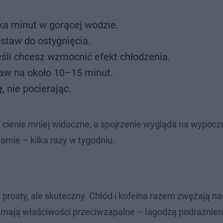
lka minut w gorącej wodzie.
ostaw do ostygnięcia.
eśli chcesz wzmocnić efekt chłodzenia.
aw na około 10–15 minut.
ę
, nie pocierając.
a, cienie mniej widoczne, a spojrzenie wygląda na wypocz
rnie – kilka razy w tygodniu.
 prosty, ale skuteczny. Chłód i kofeina razem zwężają n
 mają właściwości przeciwzapalne – łagodzą podrażnieni