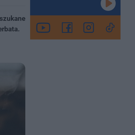
yszukane
erbata.