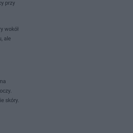
cy przy
ry wokół
, ale
ama
oczy.
e skóry.