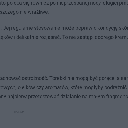
to poleca się również po nieprzespanej nocy, długiej pra
 szczególnie wrażliwe.
ie. Jej regularne stosowanie może poprawić kondycję skó
ków i delikatnie rozjaśnić. To nie zastąpi dobrego kremu
achować ostrożność. Torebki nie mogą być gorące, a s
owych, olejków czy aromatów, które mogłyby podrażnić 
nny najpierw przetestować działanie na małym fragmenci