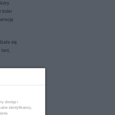
skóry.
 kolei
nerację
zała się
tani,
y dostęp i
lne identyfikatory,
iania