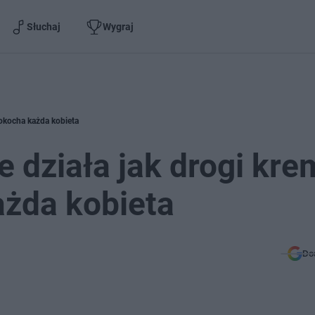
Słuchaj
Wygraj
pokocha każda kobieta
 działa jak drogi kre
ażda kobieta
Do