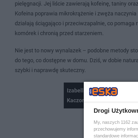
pielęgnacji. Jej liście zawierają kofeinę, taniny o
Kofeina poprawia mikrokrążenie i zwęża naczynia 
działają ściągająco i przeciwzapalnie, co pomaga
komórek i chronią przed starzeniem.
Nie jest to nowy wynalazek – podobne metody sto
do tego, co dostępne w domu. Dziś, w dobie natural
szybki i naprawdę skuteczny.
Izabella Skierska o pracy z
Kaczorowskiej!
Drogi Użytkow
My, naszych 1162 zau
przechowujemy informa
standardowe informac