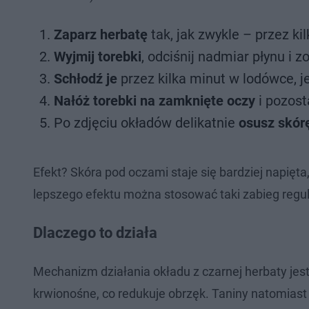
Zaparz herbatę
tak, jak zwykle – przez ki
Wyjmij torebki
, odciśnij nadmiar płynu i z
Schłodź je
przez kilka minut w lodówce, j
Nałóż torebki na zamknięte oczy
i pozost
Po zdjęciu okładów delikatnie
osusz skór
Efekt? Skóra pod oczami staje się bardziej napięt
lepszego efektu można stosować taki zabieg regula
Dlaczego to działa
Mechanizm działania okładu z czarnej herbaty jest
krwionośne, co redukuje obrzęk. Taniny natomiast