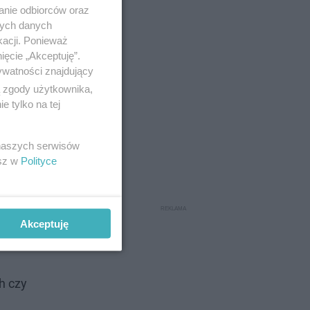
anie odbiorców oraz
nych danych
kacji. Ponieważ
ięcie „Akceptuję”.
ywatności znajdujący
ą zgody użytkownika,
 tylko na tej
 naszych serwisów
esz w
Polityce
Akceptuję
h czy