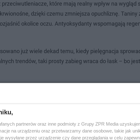
raz przeciwutleniacze, które mają realny wpływ na wygląd 
krwionośne, dzięki czemu zmniejsza opuchliznę. Taniny z
 rozjaśnić okolice oczu. Antyoksydanty wspomagają rege
sowano już wiele dekad temu, kiedy pielęgnacja sprowad
nych trendów, taki prosty zabieg wraca do łask – bo jest 
 Karolakiem. Podpisała się pod słowami
niku,
fanych partnerów oraz inne podmioty z Grupy ZPR Media uzyskujem
cje na urządzeniu oraz przetwarzamy dane osobowe, takie jak unika
je wysyłane przez urządzenie czy dane przeglądania w celu zapewn