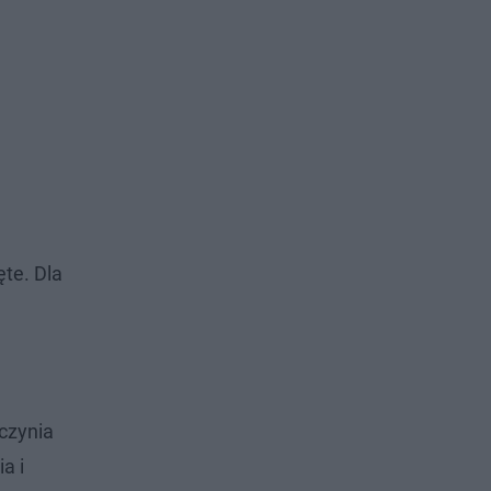
ęte. Dla
aczynia
a i