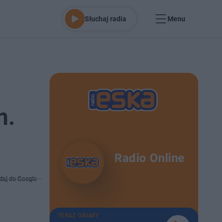
Słuchaj radia
Menu
m.
Radio Online
daj do Google
TERAZ GRAMY