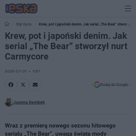
Styl życia
Krew, pot i japoński denim. Jak serial „The Bear” stworzył
nurt Carmycore
Krew, pot i japoński denim. Jak
serial „The Bear” stworzył nurt
Carmycore
2026-07-01
1:57
Dodaj do Google
Joanna Dembek
Wraz z premierą nowego sezonu hitowego
serialu „The Bear”, uwaga świata mody