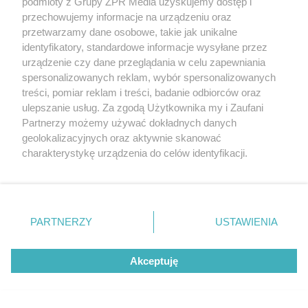
podmioty z Grupy ZPR Media uzyskujemy dostęp i
dodatki w świetnych cenach
przechowujemy informacje na urządzeniu oraz
przetwarzamy dane osobowe, takie jak unikalne
ZOBACZ WIĘCEJ
identyfikatory, standardowe informacje wysyłane przez
urządzenie czy dane przeglądania w celu zapewniania
spersonalizowanych reklam, wybór spersonalizowanych
treści, pomiar reklam i treści, badanie odbiorców oraz
ulepszanie usług. Za zgodą Użytkownika my i Zaufani
Partnerzy możemy używać dokładnych danych
geolokalizacyjnych oraz aktywnie skanować
charakterystykę urządzenia do celów identyfikacji.
Ponieważ cenimy Twoją prywatność, prosimy o zgodę na
korzystanie z tych technologii poprzez kliknięcie
„Akceptuję”. Zgoda jest dobrowolna i zawsze możesz ją
zmienić/wycofać klikając przycisk ustawień prywatności
PARTNERZY
USTAWIENIA
znajdujący się w lewym dolnym rogu strony
. Niektóre
rodzaje przetwarzania danych nie wymagają zgody
Akceptuję
użytkownika, ale masz prawo sprzeciwić się takiemu
przetwarzaniu. Preferencje będą miały zastosowanie tylko
na tej witrynie.