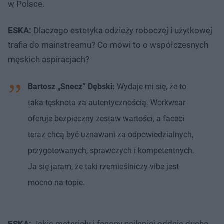
w Polsce.
ESKA:
Dlaczego estetyka odzieży roboczej i użytkowej
trafia do mainstreamu? Co mówi to o współczesnych
męskich aspiracjach?
Bartosz „Snecz” Dębski:
Wydaje mi się, że to
taka tęsknota za autentycznością. Workwear
oferuje bezpieczny zestaw wartości, a faceci
teraz chcą być uznawani za odpowiedzialnych,
przygotowanych, sprawczych i kompetentnych.
Ja się jaram, że taki rzemieślniczy vibe jest
mocno na topie.
ESKA:
Jakie materiały i fasony najlepiej oddają ducha