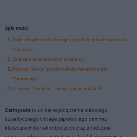
Spis treści
Ubiór odzwierciedla emocje i psychikę bohaterów serialu
"The Bear"
Szukamy autentycznych bohaterów
Bartosz „Snecz” Dębski opisuje fenomen nurtu
"Carmycore"
5. sezon "The Bear" - kiedy i gdzie oglądać?
Carmycore
to unikalne połączenie surowego,
autentycznego vintage, japońskiego denimu,
klasycznych kurtek roboczych oraz absolutnie
nonszalanckiego minimalizmu. To styl stworzony z