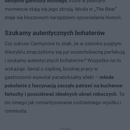
skrojone garnitury Richiego
, które w pewnym
momencie stają się jego zbroją. Moda w „The Bear”
staje się kluczowym narzędziem opowiadania historii.
Szukamy autentycznych bohaterów
Czy sukces Carmycore to znak, że w szeroko pojętym
lifestyle’u zmęczyliśmy się już wszechobecną perfekcją
i szukamy autentycznych bohaterów? Wszystko na to
wskazuje. Serial o ciężkiej, brudnej pracy w
gastronomii wywołał paradoksalny efekt –
młode
pokolenie z fascynacją zaczęło patrzeć na kuchenne
fartuchy i poszukiwać idealnych ubrań roboczych
. To
nic innego jak romantyzowanie codziennego wysiłku i
rzemiosła.