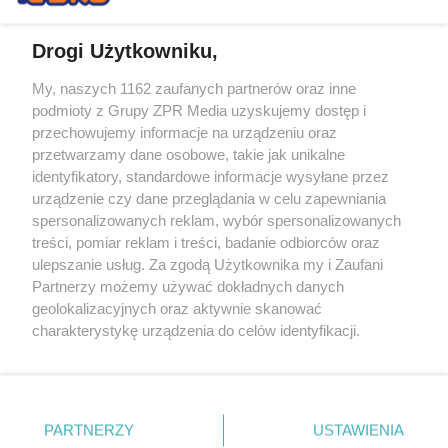
Drogi Użytkowniku,
My, naszych 1162 zaufanych partnerów oraz inne
Żaden utwór zamieszczony w serwisie nie może być powielany i
podmioty z Grupy ZPR Media uzyskujemy dostęp i
rozpowszechniany lub dalej rozpowszechniany w jakikolwiek sposób (w
przechowujemy informacje na urządzeniu oraz
tym także elektroniczny lub mechaniczny) na jakimkolwiek polu
eksploatacji w jakiejkolwiek formie, włącznie z umieszczaniem w
przetwarzamy dane osobowe, takie jak unikalne
Internecie bez pisemnej zgody właściciela praw. Jakiekolwiek użycie lub
identyfikatory, standardowe informacje wysyłane przez
wykorzystanie utworów w całości lub w części z naruszeniem prawa,
tzn. bez właściwej zgody, jest zabronione pod groźbą kary i może być
urządzenie czy dane przeglądania w celu zapewniania
ścigane prawnie.
spersonalizowanych reklam, wybór spersonalizowanych
treści, pomiar reklam i treści, badanie odbiorców oraz
ulepszanie usług. Za zgodą Użytkownika my i Zaufani
Partnerzy możemy używać dokładnych danych
geolokalizacyjnych oraz aktywnie skanować
charakterystykę urządzenia do celów identyfikacji.
Ponieważ cenimy Twoją prywatność, prosimy o zgodę na
O nas
korzystanie z tych technologii poprzez kliknięcie
Informacje prawne
„Akceptuję”. Zgoda jest dobrowolna i zawsze możesz ją
zmienić/wycofać klikając przycisk ustawień prywatności
PARTNERZY
USTAWIENIA
Nasze serwisy
znajdujący się w lewym dolnym rogu strony
. Niektóre