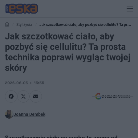
Styl życia
Jak szczotkować ciało, aby pozbyć się cellulitu? Ta prosta
technika poprawi wygląc twojej skóry
Jak szczotkować ciało, aby
pozbyć się cellulitu? Ta prosta
technika poprawi wygląc twojej
skóry
2026-06-05
15:55
Dodaj do Google
Joanna Dembek
Szczotkowanie ciała na sucho to znana od