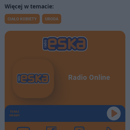
CIAŁO KOBIETY
URODA
Radio Online
TERAZ
GRAMY