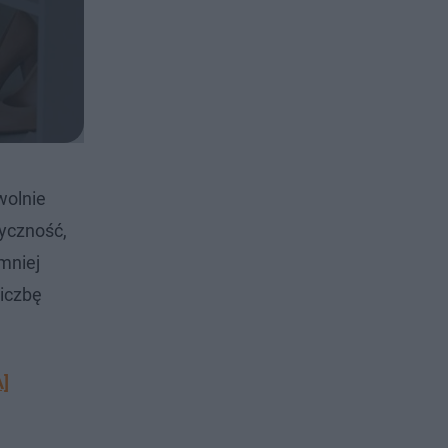
wolnie
tyczność,
mniej
liczbę
A]