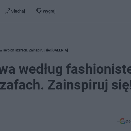
Słuchaj
Wygraj
 swoich szafach. Zainspiruj się! [GALERIA]
wa według fashionist
afach. Zainspiruj się
Do