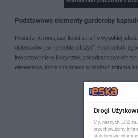
Maffashion pracowała z Dod
Podstawowe elementy garderoby kapsuł
Posiadanie mniejszej ilości ubrań o wysokiej jakośc
dylematów „co na siebie włożyć”. Fashionistki zg
inwestowanie w klasyczne, ponadczasowe element
elementów, które znajdziesz w szafach minimalist
Drogi Użytkow
My, naszych 1160 zau
przechowujemy informa
standardowe informac