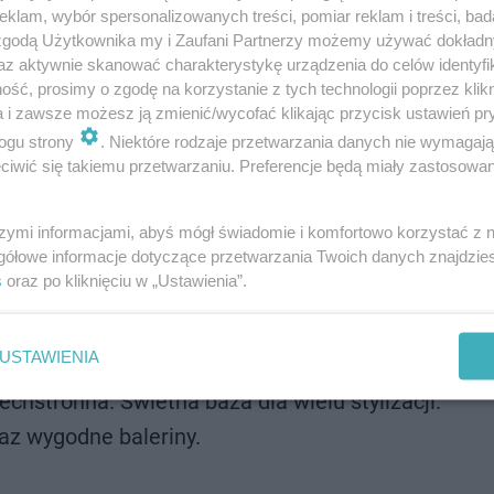
klam, wybór spersonalizowanych treści, pomiar reklam i treści, bad
 zgodą Użytkownika my i Zaufani Partnerzy możemy używać dokład
az aktywnie skanować charakterystykę urządzenia do celów identyfi
ść, prosimy o zgodę na korzystanie z tych technologii poprzez klikn
a i zawsze możesz ją zmienić/wycofać klikając przycisk ustawień pr
ogu strony
. Niektóre rodzaje przetwarzania danych nie wymagaj
awsze modna. Doskonała zarówno do biura, jak i n
iwić się takiemu przetwarzaniu. Preferencje będą miały zastosowanie
niebieskiego. Sprawdzą się w casualowych stylizac
szymi informacjami, abyś mógł świadomie i komfortowo korzystać z
gółowe informacje dotyczące przetwarzania Twoich danych znajdzi
ć elegancko.
s
oraz po kliknięciu w „Ustawienia”.
uje na każdą okazję.
 czarnym. Must-have na chłodniejsze dni.
USTAWIENIA
kle elegancki.
chstronna. Świetna baza dla wielu stylizacji.
az wygodne baleriny.