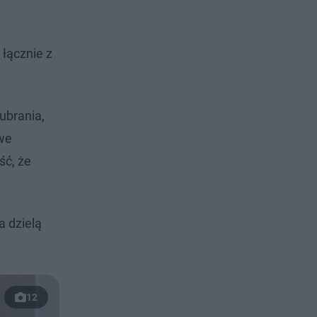
, łącznie z
ubrania,
owe
ść, że
a dzielą
12