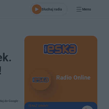
Słuchaj radia
Menu
ek.
!
Radio Online
daj do Google
TERAZ GRAMY