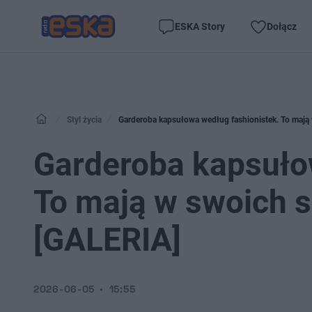
ESKA Story
Dołącz
Styl życia
Garderoba kapsułowa według fashionistek. To mają w
Garderoba kapsuło
To mają w swoich sz
[GALERIA]
2026-06-05
15:55