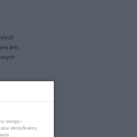
annych
wej jest
wowych
y dostęp i
lne identyfikatory,
iania