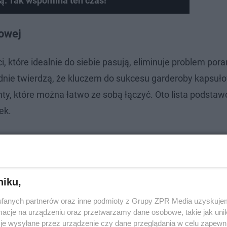
ą. Tak wspomina ten czas!
owej
i, które idealnie do siebie pasują, eliminuje problem por
odnie twierdzą, że kluczem do sukcesu garderoby kapsuło
y, które można łatwo ze sobą łączyć. Oto lista podsta
ek.
niku,
fanych partnerów oraz inne podmioty z Grupy ZPR Media uzyskujem
cje na urządzeniu oraz przetwarzamy dane osobowe, takie jak unika
je wysyłane przez urządzenie czy dane przeglądania w celu zapewn