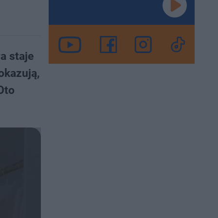
a staje
okazują,
Oto