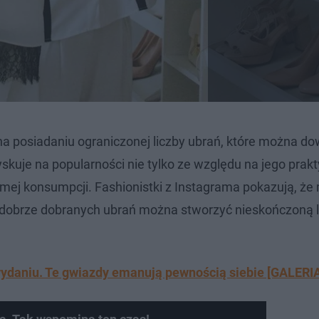
na posiadaniu ograniczonej liczby ubrań, które można do
yskuje na popularności nie tylko ze względu na jego prak
mej konsumpcji. Fashionistki z Instagrama pokazują, że 
bą dobrze dobranych ubrań można stworzyć nieskończoną 
wydaniu. Te gwiazdy emanują pewnością siebie [GALERI