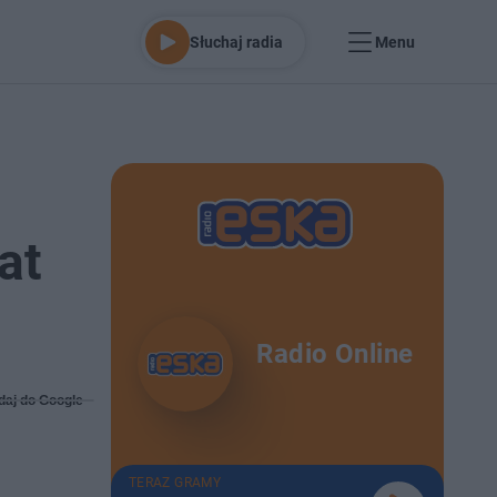
Słuchaj radia
Menu
at
Radio Online
daj do Google
TERAZ GRAMY