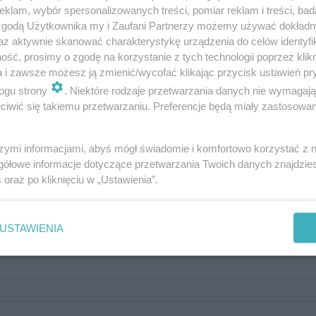
klam, wybór spersonalizowanych treści, pomiar reklam i treści, bad
 zgodą Użytkownika my i Zaufani Partnerzy możemy używać dokład
az aktywnie skanować charakterystykę urządzenia do celów identyfi
ść, prosimy o zgodę na korzystanie z tych technologii poprzez klikn
a i zawsze możesz ją zmienić/wycofać klikając przycisk ustawień pr
00 lat temu. Wiesz co znaczą te
ogu strony
. Niektóre rodzaje przetwarzania danych nie wymagaj
iwić się takiemu przetwarzaniu. Preferencje będą miały zastosowanie
szymi informacjami, abyś mógł świadomie i komfortowo korzystać z
gółowe informacje dotyczące przetwarzania Twoich danych znajdzi
s
oraz po kliknięciu w „Ustawienia”.
USTAWIENIA