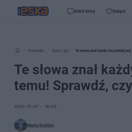
ESKA Story
Dołącz
Rozrywka
Quizy i gry
Te słowa znał każdy na polskiej wsi 
Te słowa znał każdy
temu! Sprawdź, czy
2024-12-27
16:08
Marta Grabiec