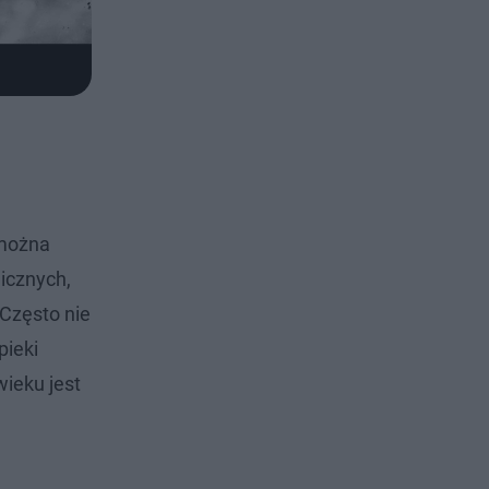
 można
nicznych,
Często nie
pieki
wieku jest