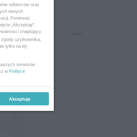
anie odbiorców oraz
nych danych
kacji. Ponieważ
ięcie „Akceptuję”.
ywatności znajdujący
ą zgody użytkownika,
 tylko na tej
 naszych serwisów
esz w
Polityce
Akceptuję