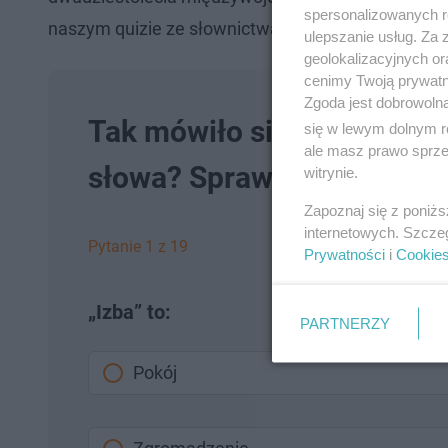
spersonalizowanych re
naszym quizie ze słownictwa z tamtego okresu!
ulepszanie usług. Za
geolokalizacyjnych or
cenimy Twoją prywatno
Zgoda jest dobrowoln
Tak mówiło się na wsiach 1
się w lewym dolnym r
ale masz prawo sprzec
słowa? Sprawdź w quizie
witrynie.
Zapoznaj się z poniż
internetowych. Szcze
Pytanie 1 z 19
Prywatności
i
Cookie
„Izba” to:
PARTNERZY
Pokój