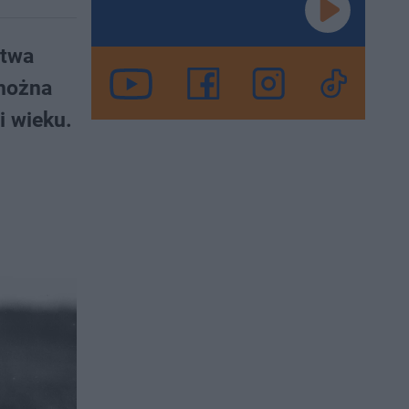
stwa
 można
i wieku.