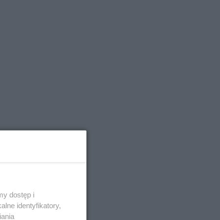
le słów
y dostęp i
sów
lne identyfikatory,
iania
cie się w