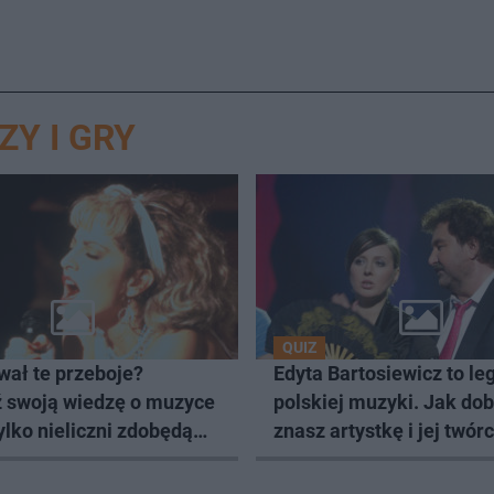
ZY I GRY
QUIZ
wał te przeboje?
Edyta Bartosiewicz to l
 swoją wiedzę o muzyce
polskiej muzyki. Jak do
Tylko nieliczni zdobędą
znasz artystkę i jej twór
 punktów
Sprawdź się w quizie