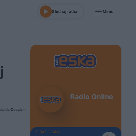
Słuchaj radia
Menu
j
Radio Online
daj do Google
TERAZ GRAMY