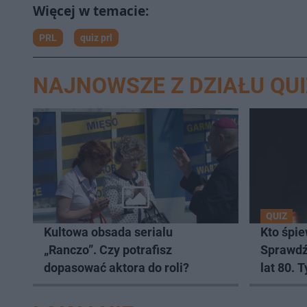
PRL
quiz prl
NAJNOWSZE Z DZIAŁU QUI
QUIZ
Kultowa obsada serialu
Kto śpie
„Ranczo”. Czy potrafisz
Sprawdź
dopasować aktora do roli?
lat 80. 
komplet