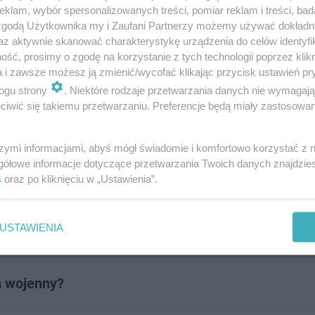
klam, wybór spersonalizowanych treści, pomiar reklam i treści, bad
o wielu problemów, jakie dręczyły Polskę pod rządami 
 zgodą Użytkownika my i Zaufani Partnerzy możemy używać dokład
kuje nostalgii do dawnych czasów. Pamiętasz polityków,
az aktywnie skanować charakterystykę urządzenia do celów identyfi
ść, prosimy o zgodę na korzystanie z tych technologii poprzez klikn
 tamtych lat? Tylko najwięksi eksperci zdobędą maksymal
a i zawsze możesz ją zmienić/wycofać klikając przycisk ustawień pr
ogu strony
. Niektóre rodzaje przetwarzania danych nie wymagaj
iwić się takiemu przetwarzaniu. Preferencje będą miały zastosowanie
szymi informacjami, abyś mógł świadomie i komfortowo korzystać z
 ostatniej dekadzie w
gółowe informacje dotyczące przetwarzania Twoich danych znajdzi
s
oraz po kliknięciu w „Ustawienia”.
USTAWIENIA
n wojenny?