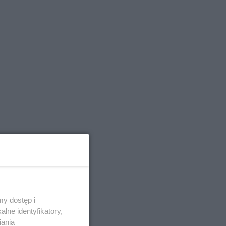
y dostęp i
lne identyfikatory,
ch
iania