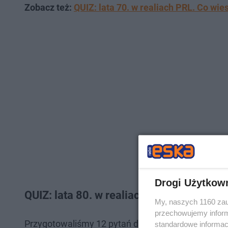
Zobacz też:
QUIZ: lata 70. w realiach PRL. Co wie
Drogi Użytkow
QUIZ: lata 80. w realiach PRL. Sprawdź 
My, naszych 1160 zau
przechowujemy informa
Przygotowaliśmy 12 pytań dotyczących ważnych wy
standardowe informac