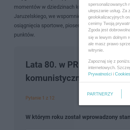
spersonalizowanych re
momentów w dziedzinach kultury bądź sportu. Mim
ulepszanie usług. Za
Jaruzelskiego, we wspomnieniach Polaków nie bra
geolokalizacyjnych or
cenimy Twoją prywatno
osiągnięcia sportowe, piosenki czy technologię z
Zgoda jest dobrowoln
punktów.
się w lewym dolnym r
ale masz prawo sprzec
witrynie.
Zapoznaj się z poniż
Lata 80. w PRL. Co wiesz o
internetowych. Szcze
Prywatności
i
Cookie
komunistycznej Polsce?
PARTNERZY
Pytanie 1 z 12
W którym roku został wprowadzony sta