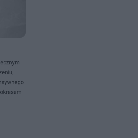
ołecznym
zeniu,
ensywnego
ę okresem