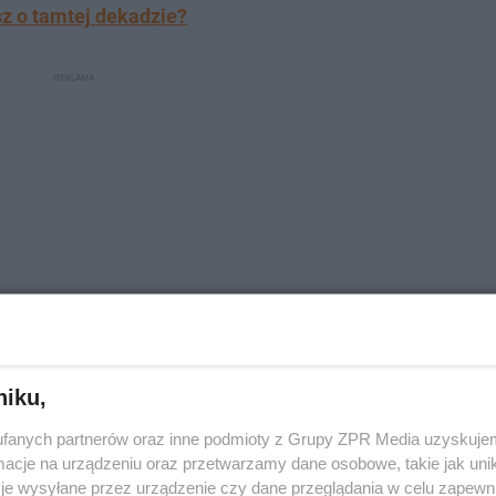
sz o tamtej dekadzie?
niku,
swoją wiedzę!
fanych partnerów oraz inne podmioty z Grupy ZPR Media uzyskujem
cje na urządzeniu oraz przetwarzamy dane osobowe, takie jak unika
darzeń politycznych, znanych postaci, a także kultowy
je wysyłane przez urządzenie czy dane przeglądania w celu zapewn