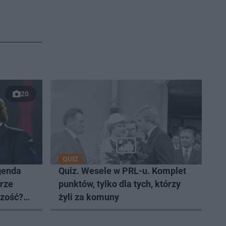
20
QUIZ
egenda
Quiz. Wesele w PRL-u. Komplet
brze
punktów, tylko dla tych, którzy
czość?
żyli za komuny