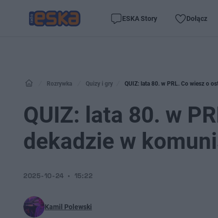
ESKA Story
Dołącz
Rozrywka
Quizy i gry
QUIZ: lata 80. w PRL. Co wiesz o o
QUIZ: lata 80. w PR
dekadzie w komuni
2025-10-24
15:22
Kamil Polewski