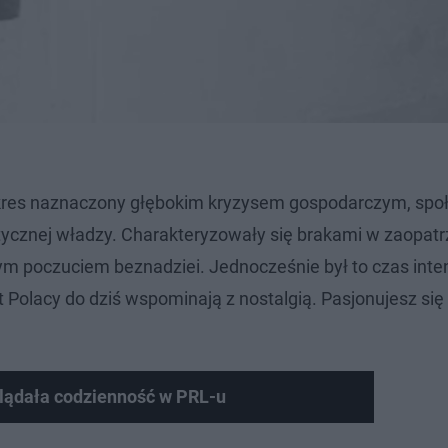
o okres naznaczony głębokim kryzysem gospodarczym, sp
cznej władzy. Charakteryzowały się brakami w zaopatr
ym poczuciem beznadziei. Jednocześnie był to czas int
at Polacy do dziś wspominają z nostalgią. Pasjonujesz si
yglądała codzienność w PRL-u