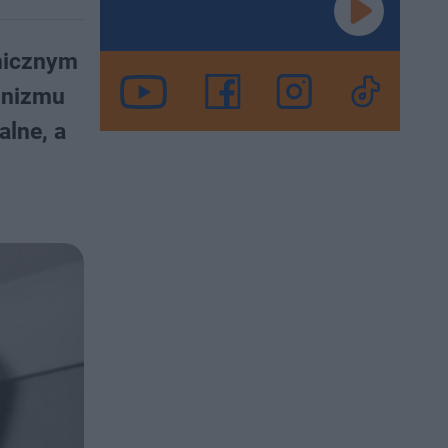
omicznym
unizmu
alne, a