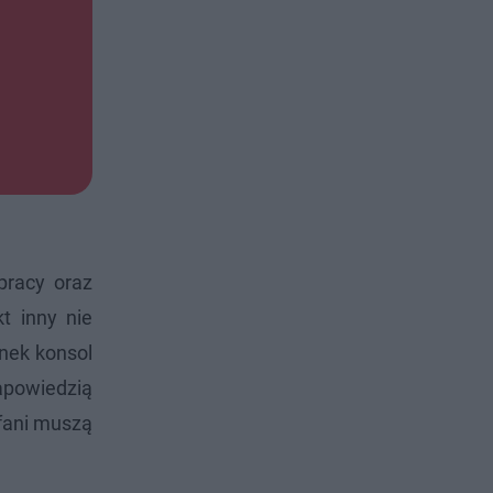
pracy oraz
t inny nie
ynek konsol
zapowiedzią
fani muszą