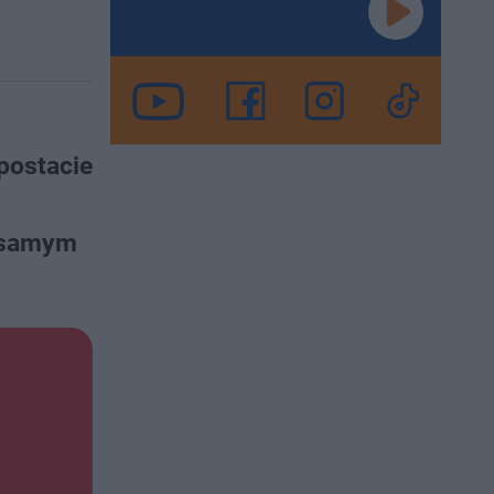
postacie
o samym