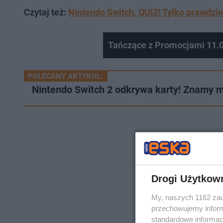
Czytaj też:
Nintendo Switch. QUIZ! Tylko prawdziw
Tańczące z Promocjami 11.
POLECANY ARTYKUŁ:
Nintendo Switch 2 odkrywa karty! Znamy mi
Drogi Użytkow
My, naszych 1162 zau
przechowujemy informa
standardowe informac