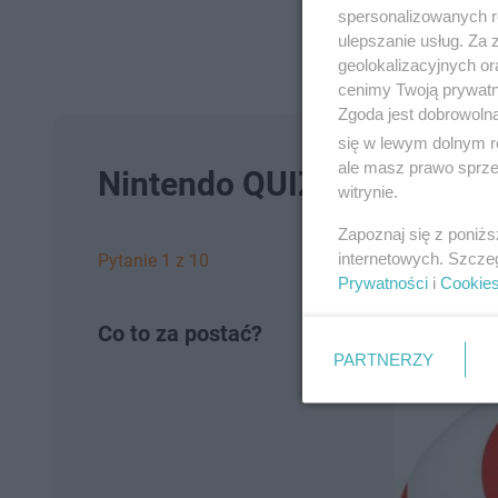
spersonalizowanych re
ulepszanie usług. Za
geolokalizacyjnych or
cenimy Twoją prywatno
Zgoda jest dobrowoln
się w lewym dolnym r
ale masz prawo sprzec
Nintendo QUIZ — Czy rozpo
witrynie.
Zapoznaj się z poniż
internetowych. Szcze
Pytanie 1 z 10
Prywatności
i
Cookie
Co to za postać?
PARTNERZY