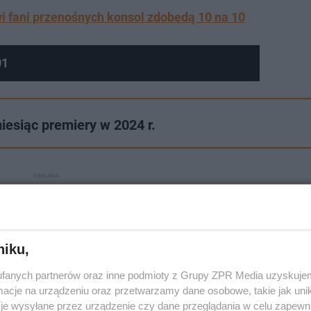
i fani przenośnych konsol zdobędą 10 na 10
01
esiąc premiery w 2024 r.
niku,
fanych partnerów oraz inne podmioty z Grupy ZPR Media uzyskujem
cje na urządzeniu oraz przetwarzamy dane osobowe, takie jak unika
je wysyłane przez urządzenie czy dane przeglądania w celu zapewn