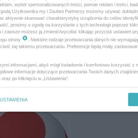
klam, wybór spersonalizowanych treści, pomiar reklam i treści, bad
 zgodą Użytkownika my i Zaufani Partnerzy możemy używać dokład
az aktywnie skanować charakterystykę urządzenia do celów identyfi
ść, prosimy o zgodę na korzystanie z tych technologii poprzez klikn
a i zawsze możesz ją zmienić/wycofać klikając przycisk ustawień pr
ogu strony
. Niektóre rodzaje przetwarzania danych nie wymagaj
iwić się takiemu przetwarzaniu. Preferencje będą miały zastosowanie
znasz wszystkich bohaterów z gi
szymi informacjami, abyś mógł świadomie i komfortowo korzystać z
gółowe informacje dotyczące przetwarzania Twoich danych znajdzi
s
oraz po kliknięciu w „Ustawienia”.
USTAWIENIA