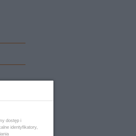
y dostęp i
lne identyfikatory,
iania