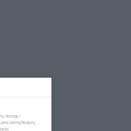
y dostęp i
lne identyfikatory,
iania