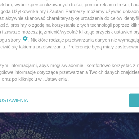
klam, wybór spersonalizowanych treści, pomiar reklam i treści, bad
 zgodą Użytkownika my i Zaufani Partnerzy możemy używać dokład
az aktywnie skanować charakterystykę urządzenia do celów identyfi
ść, prosimy o zgodę na korzystanie z tych technologii poprzez klikn
a i zawsze możesz ją zmienić/wycofać klikając przycisk ustawień pr
ogu strony
. Niektóre rodzaje przetwarzania danych nie wymagaj
ejściowe na Sylwester z TVP w Zakopanem. Dla wszystkich
iwić się takiemu przetwarzaniu. Preferencje będą miały zastosowanie
a jest całkowicie darmowa! Wystarczy pojawić się pod 
 o godzinie 19:50.
szymi informacjami, abyś mógł świadomie i komfortowo korzystać z
gółowe informacje dotyczące przetwarzania Twoich danych znajdzi
s
oraz po kliknięciu w „Ustawienia”.
USTAWIENIA