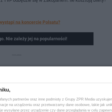
 z TVP odbędzie się w Zakopanem. Ile kosztują bilety?
wystąpi na koncercie Polsatu?
o. Nie zależy jej na popularności!
niku,
fanych partnerów oraz inne podmioty z Grupy ZPR Media uzyskujem
cje na urządzeniu oraz przetwarzamy dane osobowe, takie jak unika
je wysyłane przez urządzenie czy dane przeglądania w celu zapewn