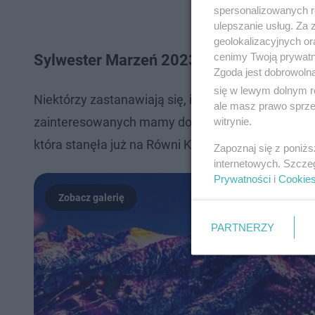
spersonalizowanych re
ulepszanie usług. Za
geolokalizacyjnych or
cenimy Twoją prywatno
Sylwester Marzeń 2023/2024 - bilety
Zgoda jest dobrowoln
się w lewym dolnym r
Niektórzy zastanawiają się, ile kosztują bilety w
ale masz prawo sprzec
zainteresowanych mamy dobre informacje - imprez
witrynie.
która stanęła już na Równi Kurpowej. Start imprezy
Zapoznaj się z poniż
internetowych. Szcze
Prywatności
i
Cookie
PARTNERZY