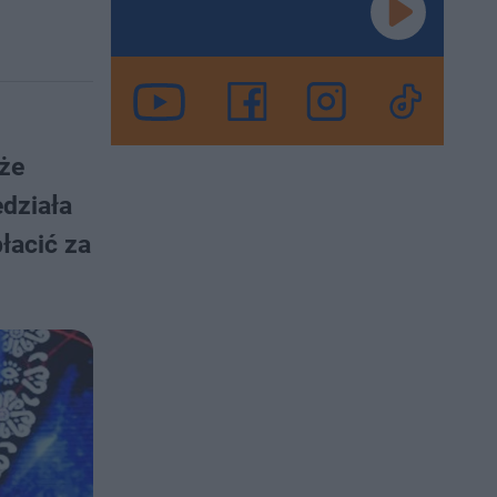
uże
edziała
łacić za