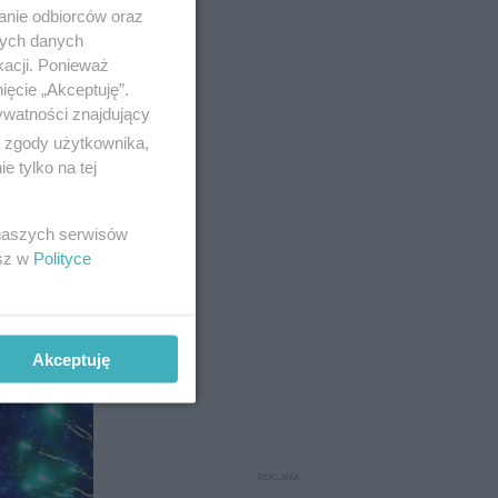
anie odbiorców oraz
nych danych
kacji. Ponieważ
ięcie „Akceptuję”.
ywatności znajdujący
ą zgody użytkownika,
 tylko na tej
sceną,
 naszych serwisów
esz w
Polityce
8
Akceptuję