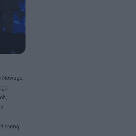
ie Nowego
ego
ch,
 z
d sceną i