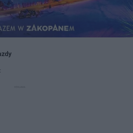
azdy
: