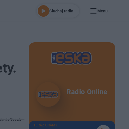
Słuchaj radia
Menu
ty.
Radio Online
daj do Google
TERAZ GRAMY