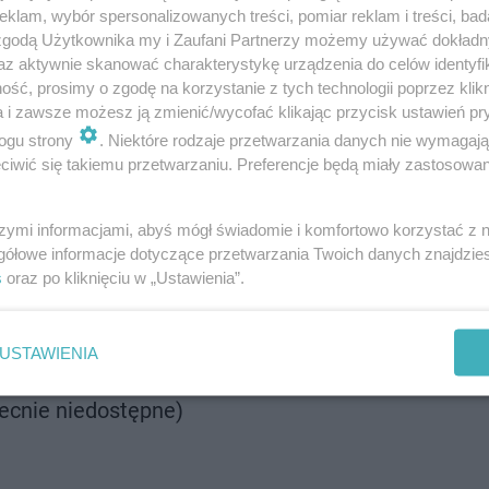
klam, wybór spersonalizowanych treści, pomiar reklam i treści, bad
a 2026 roku będą dostępne w trzech etapach.
 zgodą Użytkownika my i Zaufani Partnerzy możemy używać dokład
az aktywnie skanować charakterystykę urządzenia do celów identyfi
ść, prosimy o zgodę na korzystanie z tych technologii poprzez klikn
tudniówce!
a i zawsze możesz ją zmienić/wycofać klikając przycisk ustawień pr
ogu strony
. Niektóre rodzaje przetwarzania danych nie wymagaj
iwić się takiemu przetwarzaniu. Preferencje będą miały zastosowanie
a fanów, którzy już wcześniej kupili bilety na jesienną t
d na swoim bilecie (znajduje się nad kodem QR), wejść n
szymi informacjami, abyś mógł świadomie i komfortowo korzystać z
wpisać kod. Na jeden kod przypada jeden bilet, a ich licz
gółowe informacje dotyczące przetwarzania Twoich danych znajdzi
s
oraz po kliknięciu w „Ustawienia”.
 12:00.
USTAWIENIA
ecnie niedostępne)