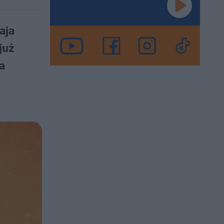
aja
już
a