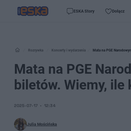
ESKA Story
Dołącz
Rozrywka
Koncerty i wydarzenia
Mata na PGE Narodowym 2
Mata na PGE Naro
biletów. Wiemy, ile
2025-07-17
12:34
Julia Mościńska