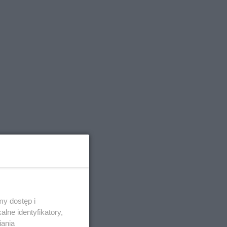
y dostęp i
lne identyfikatory,
iania