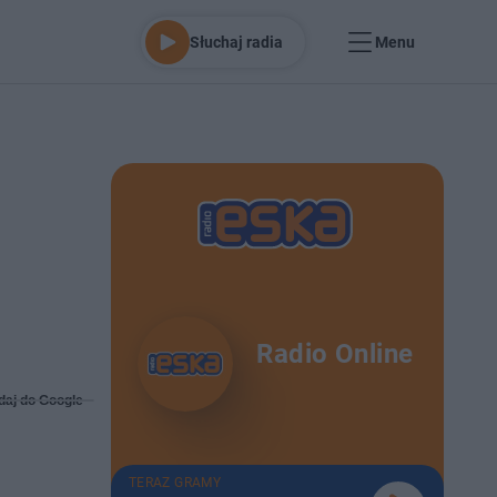
Słuchaj radia
Menu
Radio Online
daj do Google
TERAZ GRAMY