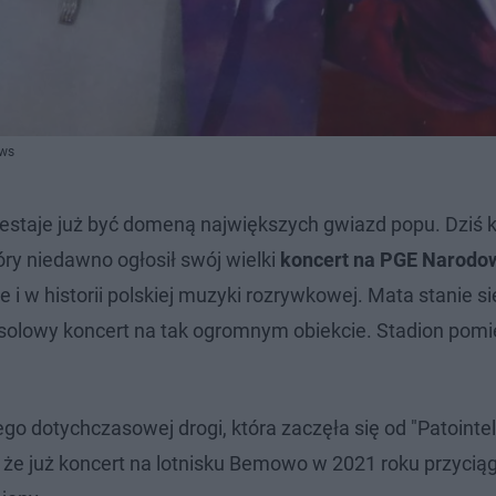
ews
taje już być domeną największych gwiazd popu. Dziś k
óry niedawno ogłosił swój wielki
koncert na PGE Narod
le i w historii polskiej muzyki rozrywkowej. Mata stanie si
 solowy koncert na tak ogromnym obiekcie. Stadion pomi
otychczasowej drogi, która zaczęła się od "Patointelig
 że już koncert na lotnisku Bemowo w 2021 roku przycią