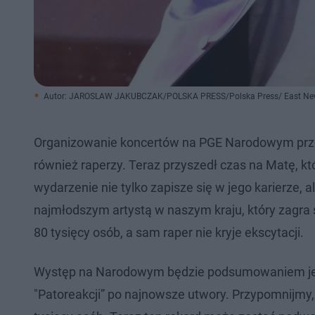
Autor: JAROSLAW JAKUBCZAK/POLSKA PRESS/Polska Press/ East N
Organizowanie koncertów na PGE Narodowym przes
również raperzy. Teraz przyszedł czas na Matę, kt
wydarzenie nie tylko zapisze się w jego karierze, a
najmłodszym artystą w naszym kraju, który zagra
80 tysięcy osób, a sam raper nie kryje ekscytacji.
Występ na Narodowym będzie podsumowaniem jego d
"Patoreakcji” po najnowsze utwory. Przypomnijmy,