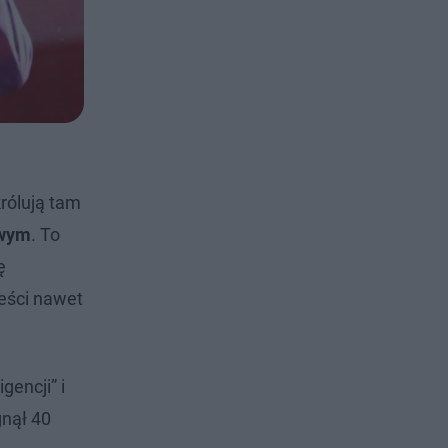
rólują tam
owym
. To
ę
eści nawet
encji” i
gnął 40