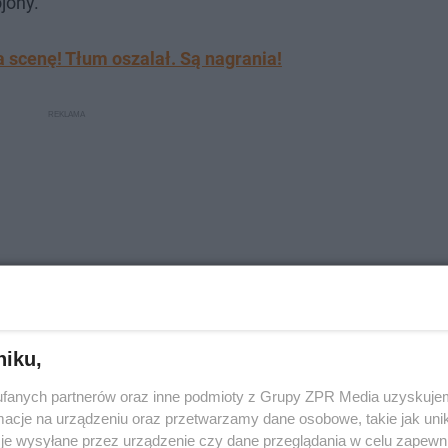
jony.
 scenę! Tłum oszalał. Są nagrania!
niku,
fanych partnerów oraz inne podmioty z Grupy ZPR Media uzyskujem
cje na urządzeniu oraz przetwarzamy dane osobowe, takie jak unika
je wysyłane przez urządzenie czy dane przeglądania w celu zapewn