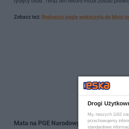
tysięcy osób. Teraz ten rekord może zostać podwo
Zobacz też:
Rodowicz nagle wskoczyła do Maty na
Drogi Użytkow
My, naszych 1162 zau
przechowujemy informa
Mata na PGE Narodowym 2026 - bilety
standardowe informac