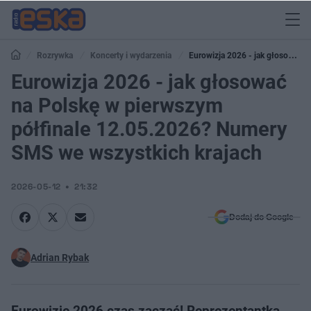
Rozrywka
Koncerty i wydarzenia
Eurowizja 2026 - jak głosować
na Polskę w pierwszym półfinale 12.05.2026? Numery SMS we wszystkich
Eurowizja 2026 - jak głosować
krajach
na Polskę w pierwszym
półfinale 12.05.2026? Numery
SMS we wszystkich krajach
2026-05-12
21:32
Dodaj do Google
Adrian Rybak
Eurowizję 2026 czas zacząć! Reprezentantka