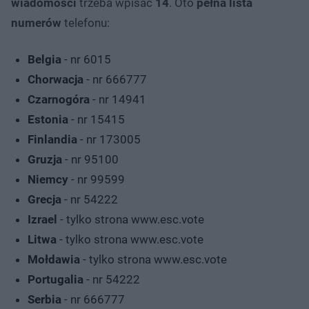
wiadomości
trzeba wpisać
14
. Oto
pełna lista
numerów
telefonu:
Belgia
- nr 6015
Chorwacja
- nr 666777
Czarnogóra
- nr 14941
Estonia
- nr 15415
Finlandia
- nr 173005
Gruzja
- nr 95100
Niemcy
- nr 99599
Grecja
- nr 54222
Izrael
- tylko strona www.esc.vote
Litwa
- tylko strona www.esc.vote
Mołdawia
- tylko strona www.esc.vote
Portugalia
- nr 54222
Serbia
- nr 666777