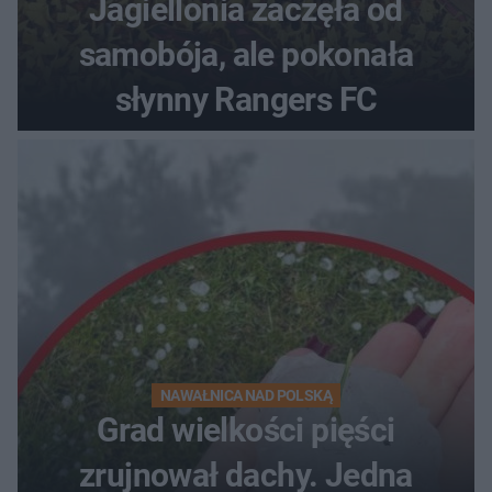
Jagiellonia zaczęła od
samobója, ale pokonała
słynny Rangers FC
NAWAŁNICA NAD POLSKĄ
Grad wielkości pięści
zrujnował dachy. Jedna