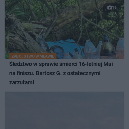
19
ZABÓJSTWO W MŁAWIE
Śledztwo w sprawie śmierci 16-letniej Mai
na finiszu. Bartosz G. z ostatecznymi
zarzutami