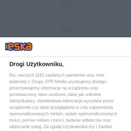
Drogi Użytkowniku,
My, naszych 1162 zaufanych partnerów oraz inne
Żaden utwór zamieszczony w serwisie nie może być powielany i
podmioty z Grupy ZPR Media uzyskujemy dostęp i
rozpowszechniany lub dalej rozpowszechniany w jakikolwiek sposób (w
przechowujemy informacje na urządzeniu oraz
tym także elektroniczny lub mechaniczny) na jakimkolwiek polu
eksploatacji w jakiejkolwiek formie, włącznie z umieszczaniem w
przetwarzamy dane osobowe, takie jak unikalne
Internecie bez pisemnej zgody właściciela praw. Jakiekolwiek użycie lub
identyfikatory, standardowe informacje wysyłane przez
wykorzystanie utworów w całości lub w części z naruszeniem prawa,
tzn. bez właściwej zgody, jest zabronione pod groźbą kary i może być
urządzenie czy dane przeglądania w celu zapewniania
ścigane prawnie.
spersonalizowanych reklam, wybór spersonalizowanych
treści, pomiar reklam i treści, badanie odbiorców oraz
ulepszanie usług. Za zgodą Użytkownika my i Zaufani