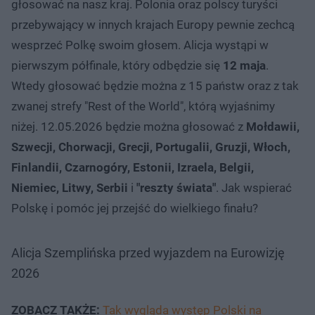
głosować na nasz kraj. Polonia oraz polscy turyści
przebywający w innych krajach Europy pewnie zechcą
wesprzeć Polkę swoim głosem. Alicja wystąpi w
pierwszym półfinale, który odbędzie się
12 maja
.
Wtedy głosować będzie można z 15 państw oraz z tak
zwanej strefy "Rest of the World", którą wyjaśnimy
niżej. 12.05.2026 będzie można głosować z
Mołdawii,
Szwecji, Chorwacji, Grecji, Portugalii, Gruzji, Włoch,
Finlandii, Czarnogóry, Estonii, Izraela, Belgii,
Niemiec, Litwy, Serbii
i
"reszty świata"
. Jak wspierać
Polskę i pomóc jej przejść do wielkiego finału?
Alicja Szemplińska przed wyjazdem na Eurowizję
2026
ZOBACZ TAKŻE:
Tak wygląda występ Polski na