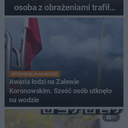
osoba z obrażeniami trafiła
do szpitala
INTERWENCJA NA WODZIE
Awaria łodzi na Zalewie
Koronowskim. Sześć osób utknęło
na wodzie
13