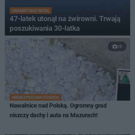
DRAMAT NAD WODĄ
47-latek utonął na żwirowni. Trwają
poszukiwania 30-latka
10
NIEBEZPIECZNA POGODA
Nawałnice nad Polską. Ogromny grad
niszczy dachy i auta na Mazurach!