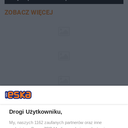
pociemniałą biżuterię
ZOBACZ WIĘCEJ
Drogi Użytkowniku,
My, naszych 1162 zaufanych partnerów oraz inne