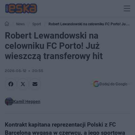
News
Sport
Robert Lewandowski na celowniku FC Porto! Już
wieszczą transferowy hit
Robert Lewandowski na
celowniku FC Porto! Już
wieszczą transferowy hit
2026-05-12
20:55
Dodaj do Google
Kamil Heppen
Kontrakt kapitana reprezentacji Polski z FC
Barceloną wygasa w czerwcu, a jego sportowa