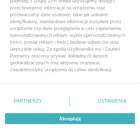
podmioty z Grupy ZPR Media uzyskujemy dostęp i
przechowujemy informacje na urządzeniu oraz
przetwarzamy dane osobowe, takie jak unikalne
identyfikatory, standardowe informacje wysyłane przez
urządzenie czy dane przeglądania w celu zapewniania
spersonalizowanych reklam, wybór spersonalizowanych
treści, pomiar reklam i treści, badanie odbiorców oraz
ulepszanie usług. Za zgodą Użytkownika my i Zaufani
Żaden utwór zamieszczony w serwisie nie może być powielany i
Partnerzy możemy używać dokładnych danych
rozpowszechniany lub dalej rozpowszechniany w jakikolwiek sposób (w
geolokalizacyjnych oraz aktywnie skanować
tym także elektroniczny lub mechaniczny) na jakimkolwiek polu
charakterystykę urządzenia do celów identyfikacji.
eksploatacji w jakiejkolwiek formie, włącznie z umieszczaniem w
Internecie bez pisemnej zgody właściciela praw. Jakiekolwiek użycie lub
Ponieważ cenimy Twoją prywatność, prosimy o zgodę na
wykorzystanie utworów w całości lub w części z naruszeniem prawa,
korzystanie z tych technologii poprzez kliknięcie
tzn. bez właściwej zgody, jest zabronione pod groźbą kary i może być
„Akceptuję”. Zgoda jest dobrowolna i zawsze możesz ją
ścigane prawnie.
zmienić/wycofać klikając przycisk ustawień prywatności
PARTNERZY
USTAWIENIA
znajdujący się w lewym dolnym rogu strony
. Niektóre
rodzaje przetwarzania danych nie wymagają zgody
Akceptuję
użytkownika, ale masz prawo sprzeciwić się takiemu
przetwarzaniu. Preferencje będą miały zastosowanie tylko
na tej witrynie.
O nas