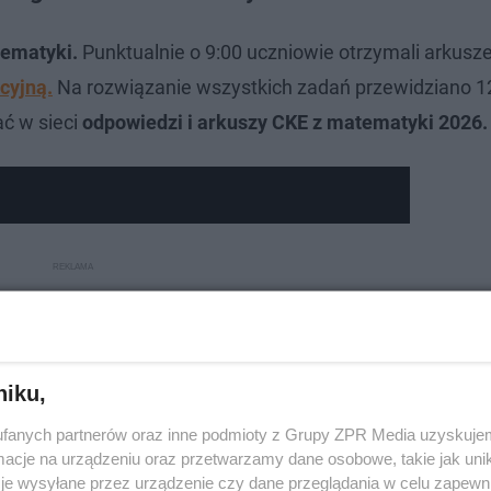
tematyki.
Punktualnie o 9:00 uczniowie otrzymali arkusz
cyjną.
Na rozwiązanie wszystkich zadań przewidziano 12
ać w sieci
odpowiedzi i arkuszy CKE z matematyki 2026.
niku,
fanych partnerów oraz inne podmioty z Grupy ZPR Media uzyskujem
cje na urządzeniu oraz przetwarzamy dane osobowe, takie jak unika
je wysyłane przez urządzenie czy dane przeglądania w celu zapewn