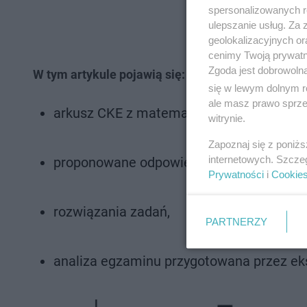
spersonalizowanych re
ulepszanie usług. Za
geolokalizacyjnych or
cenimy Twoją prywatno
Zgoda jest dobrowoln
W tym artykule pojawią się:
się w lewym dolnym r
ale masz prawo sprzec
arkusz CKE z matematyki 2026,
witrynie.
Zapoznaj się z poniż
internetowych. Szcze
proponowane odpowiedzi,
Prywatności
i
Cookie
rozwiązania zadań,
PARTNERZY
analiza egzaminu przygotowana przez ek