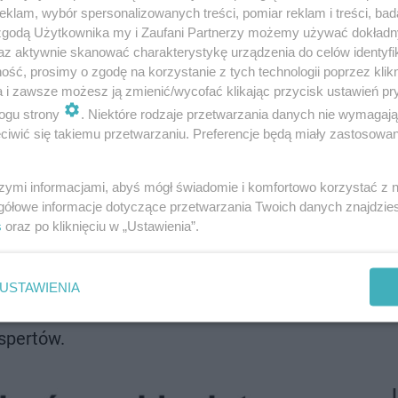
klam, wybór spersonalizowanych treści, pomiar reklam i treści, bad
 zgodą Użytkownika my i Zaufani Partnerzy możemy używać dokład
az aktywnie skanować charakterystykę urządzenia do celów identyfi
ść, prosimy o zgodę na korzystanie z tych technologii poprzez klikn
a i zawsze możesz ją zmienić/wycofać klikając przycisk ustawień pr
ogu strony
. Niektóre rodzaje przetwarzania danych nie wymagaj
iwić się takiemu przetwarzaniu. Preferencje będą miały zastosowanie
szymi informacjami, abyś mógł świadomie i komfortowo korzystać z
gółowe informacje dotyczące przetwarzania Twoich danych znajdzi
s
oraz po kliknięciu w „Ustawienia”.
USTAWIENIA
spertów.