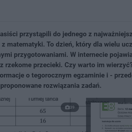
siści przystąpili do jednego z najważniejs
z matematyki. To dzień, który dla wielu uc
ymi przygotowaniami. W internecie pojawia
az rzekome przecieki. Czy warto im wierzyć
formacje o tegorocznym egzaminie i - przed
z proponowane rozwiązania zadań.
39