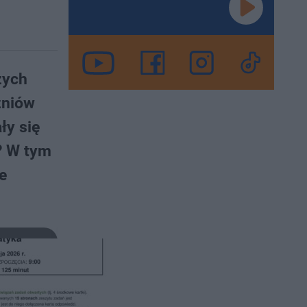
zych
zniów
ły się
? W tym
e