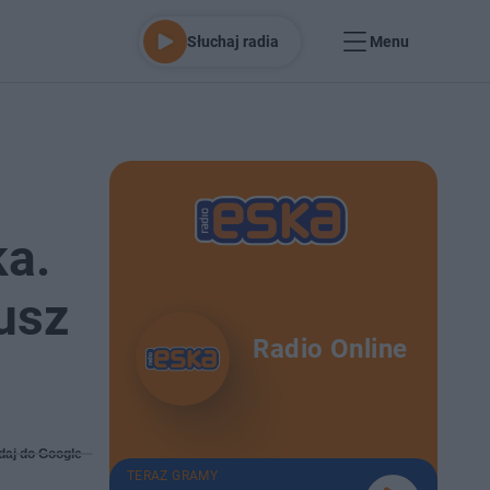
Słuchaj radia
Menu
ka.
usz
Radio Online
daj do Google
TERAZ GRAMY