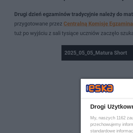
Drugi dzień egzaminów tradycyjnie należy do ma
przygotowane przez
Centralną Komisję Egzamina
tuż po wyjściu z sali tysiące uczniów zaczęło szuk
2025_05_05_Matura Short
Drogi Użytkow
My, naszych 1162 zau
przechowujemy informa
standardowe informac