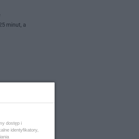
e
5 minut, a
y dostęp i
lne identyfikatory,
iania