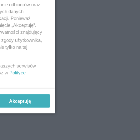
anie odbiorców oraz
nych danych
kacji. Ponieważ
ięcie „Akceptuję”.
ywatności znajdujący
ą zgody użytkownika,
 tylko na tej
 naszych serwisów
esz w
Polityce
Akceptuję