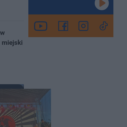
 w
 miejski