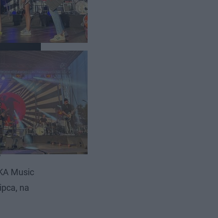
szystkich
w
SKA Music
ipca, na