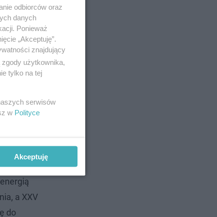
anie odbiorców oraz
nych danych
kacji. Ponieważ
ięcie „Akceptuję”.
ywatności znajdujący
ą zgody użytkownika,
 tylko na tej
 naszych serwisów
esz w
Polityce
Akceptuję
 energią
nia, a XXV
wę do