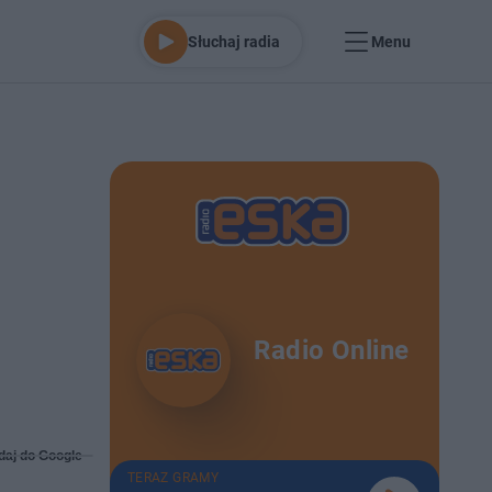
Słuchaj radia
Menu
Radio Online
daj do Google
TERAZ GRAMY