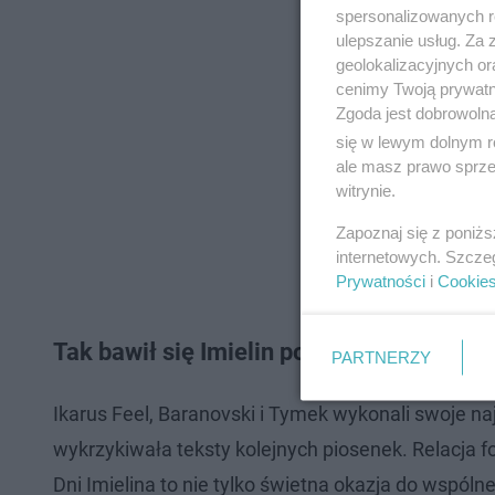
spersonalizowanych re
ulepszanie usług. Za
geolokalizacyjnych or
cenimy Twoją prywatno
Zgoda jest dobrowoln
się w lewym dolnym r
ale masz prawo sprzec
witrynie.
Zapoznaj się z poniż
internetowych. Szcze
Prywatności
i
Cookie
Tak bawił się Imielin podczas ESKA Musi
PARTNERZY
Ikarus Feel, Baranovski i Tymek wykonali swoje na
wykrzykiwała teksty kolejnych piosenek. Relacja f
Dni Imielina to nie tylko świetna okazja do wspól