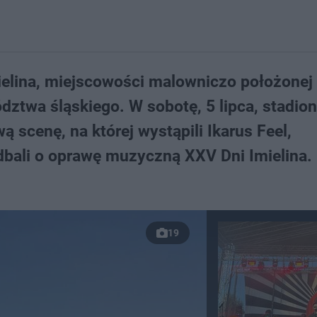
ielina, miejscowości malowniczo położonej
twa śląskiego. W sobotę, 5 lipca, stadion
wą scenę, na której wystąpili Ikarus Feel,
adbali o oprawę muzyczną XXV Dni Imielina.
19