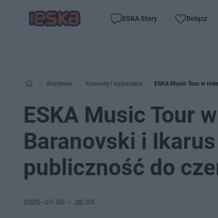
ESKA Story
Dołącz
Rozrywka
Koncerty i wydarzenia
ESKA Music Tour w Imiel
ESKA Music Tour w 
Baranovski i Ikarus
publiczność do cz
2025-07-05
22:35