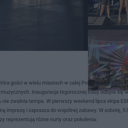
óra gości w wielu miastach w całej Polsce i zaprasza w
w muzycznych. Inauguracja tegorocznej trasy odbyła się 
A nie zwalnia tempa. W pierwszy weekend lipca ekipa E
ejną imprezę i zaprasza do wspólnej zabawy. W sobotę, 5 l
rzy reprezentują różne nurty oraz pokolenia: