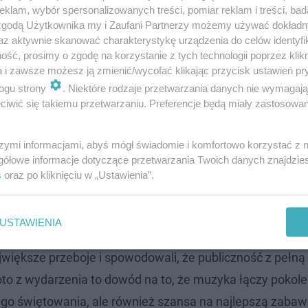
klam, wybór spersonalizowanych treści, pomiar reklam i treści, bad
 zgodą Użytkownika my i Zaufani Partnerzy możemy używać dokład
az aktywnie skanować charakterystykę urządzenia do celów identyfi
ść, prosimy o zgodę na korzystanie z tych technologii poprzez klikn
a i zawsze możesz ją zmienić/wycofać klikając przycisk ustawień pr
ogu strony
. Niektóre rodzaje przetwarzania danych nie wymagaj
iwić się takiemu przetwarzaniu. Preferencje będą miały zastosowanie
szymi informacjami, abyś mógł świadomie i komfortowo korzystać z
gółowe informacje dotyczące przetwarzania Twoich danych znajdzi
s
oraz po kliknięciu w „Ustawienia”.
c Tour
USTAWIENIA
jwiększe przeboje i spowodowali, że publiczność z pełną
oto z wydarzenia to dowód na to, że muzyka łączy pokole
nego świętowania, ale również szansa na najlepszą zaba