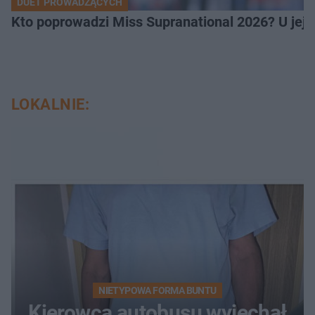
DUET PROWADZĄCYCH
Kto poprowadzi Miss Supranational 2026? U jej
LOKALNIE:
NIETYPOWA FORMA BUNTU
Kierowca autobusu wyjechał