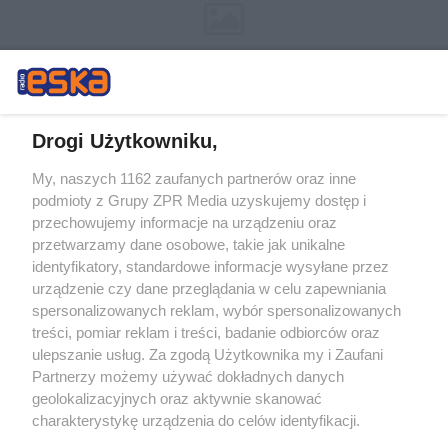
Drogi Użytkowniku,
My, naszych 1162 zaufanych partnerów oraz inne
Żaden utwór zamieszczony w serwisie nie może być powielany i
podmioty z Grupy ZPR Media uzyskujemy dostęp i
rozpowszechniany lub dalej rozpowszechniany w jakikolwiek sposób (w
przechowujemy informacje na urządzeniu oraz
tym także elektroniczny lub mechaniczny) na jakimkolwiek polu
eksploatacji w jakiejkolwiek formie, włącznie z umieszczaniem w
przetwarzamy dane osobowe, takie jak unikalne
Internecie bez pisemnej zgody właściciela praw. Jakiekolwiek użycie lub
identyfikatory, standardowe informacje wysyłane przez
wykorzystanie utworów w całości lub w części z naruszeniem prawa,
tzn. bez właściwej zgody, jest zabronione pod groźbą kary i może być
urządzenie czy dane przeglądania w celu zapewniania
ścigane prawnie.
spersonalizowanych reklam, wybór spersonalizowanych
treści, pomiar reklam i treści, badanie odbiorców oraz
ulepszanie usług. Za zgodą Użytkownika my i Zaufani
Partnerzy możemy używać dokładnych danych
geolokalizacyjnych oraz aktywnie skanować
charakterystykę urządzenia do celów identyfikacji.
Ponieważ cenimy Twoją prywatność, prosimy o zgodę na
O nas