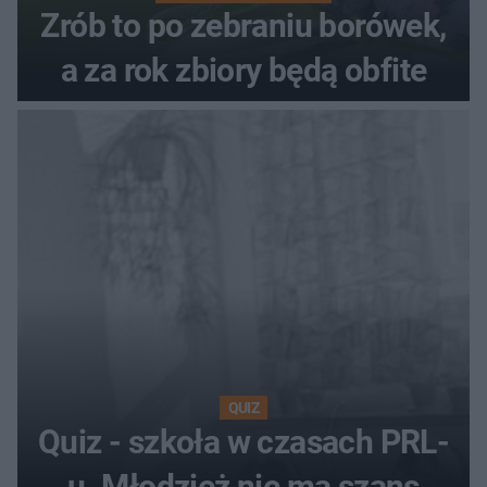
Zrób to po zebraniu borówek,
a za rok zbiory będą obfite
QUIZ
Quiz - szkoła w czasach PRL-
u. Młodzież nie ma szans