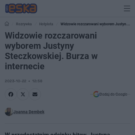
Rozrywka
Hotplota
Widzowie rozczarowani wyborem Justyny
Widzowie rozczarowani
Steczkowskiej. Burza w internecie
wyborem Justyny
Steczkowskiej. Burza w
internecie
2023-10-22
12:58
Dodaj do Google
Joanna Dembek
W przedostatnim odcinku bitew, Justyna