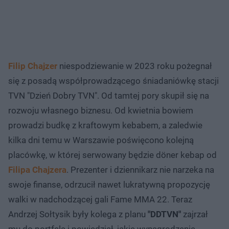
Filip Chajzer
niespodziewanie w 2023 roku pożegnał
się z posadą współprowadzącego śniadaniówkę stacji
TVN "Dzień Dobry TVN". Od tamtej pory skupił się na
rozwoju własnego biznesu. Od kwietnia bowiem
prowadzi budkę z kraftowym kebabem, a zaledwie
kilka dni temu w Warszawie poświęcono kolejną
placówkę, w której serwowany będzie döner kebap od
Filipa Chajzera
. Prezenter i dziennikarz nie narzeka na
swoje finanse, odrzucił nawet lukratywną propozycję
walki w nadchodzącej gali Fame MMA 22. Teraz
Andrzej Sołtysik były kolega z planu
"DDTVN"
zajrzał
mu do portfela i powiedział, jakie wynagrodzenie