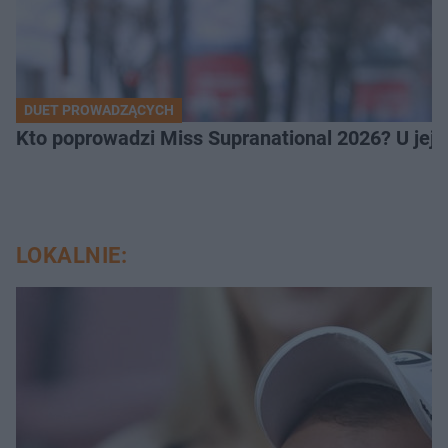
DUET PROWADZĄCYCH
Kto poprowadzi Miss Supranational 2026? U jej
LOKALNIE: