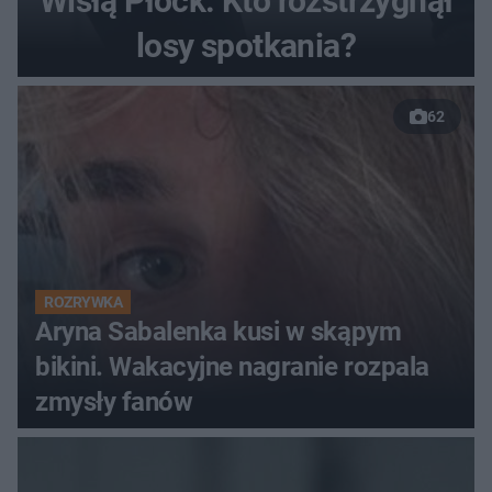
Wisłą Płock. Kto rozstrzygnął
losy spotkania?
62
ROZRYWKA
Aryna Sabalenka kusi w skąpym
bikini. Wakacyjne nagranie rozpala
zmysły fanów