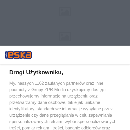
Drogi Użytkowniku,
My, naszych 1162 zaufanych partnerów oraz inne
Żaden utwór zamieszczony w serwisie nie może być powielany i
podmioty z Grupy ZPR Media uzyskujemy dostęp i
rozpowszechniany lub dalej rozpowszechniany w jakikolwiek sposób (w
przechowujemy informacje na urządzeniu oraz
tym także elektroniczny lub mechaniczny) na jakimkolwiek polu
eksploatacji w jakiejkolwiek formie, włącznie z umieszczaniem w
przetwarzamy dane osobowe, takie jak unikalne
Internecie bez pisemnej zgody właściciela praw. Jakiekolwiek użycie lub
identyfikatory, standardowe informacje wysyłane przez
wykorzystanie utworów w całości lub w części z naruszeniem prawa,
tzn. bez właściwej zgody, jest zabronione pod groźbą kary i może być
urządzenie czy dane przeglądania w celu zapewniania
ścigane prawnie.
spersonalizowanych reklam, wybór spersonalizowanych
treści, pomiar reklam i treści, badanie odbiorców oraz