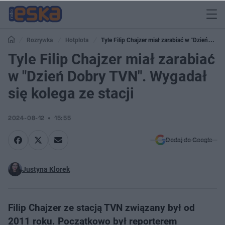
Rozrywka
Hotplota
Tyle Filip Chajzer miał zarabiać w "Dzień
Dobry TVN". Wygadał się kolega ze stacji
Tyle Filip Chajzer miał zarabiać
w "Dzień Dobry TVN". Wygadał
się kolega ze stacji
2024-08-12
15:55
Dodaj do Google
Justyna Klorek
Filip Chajzer ze stacją TVN związany był od
2011 roku. Początkowo był reporterem