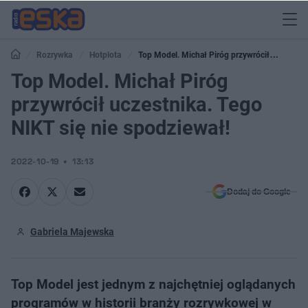
Rozrywka
Hotplota
Top Model. Michał Piróg przywrócił
uczestnika. Tego NIKT się nie spodziewał!
Top Model. Michał Piróg
przywrócił uczestnika. Tego
NIKT się nie spodziewał!
2022-10-19
13:13
Dodaj do Google
Gabriela Majewska
Top Model jest jednym z najchętniej oglądanych
programów w historii branży rozrywkowej w