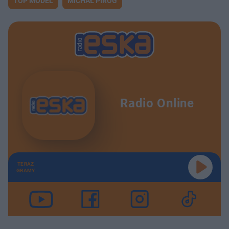
TOP MODEL
MICHAŁ PIRÓG
Radio Online
TERAZ
GRAMY