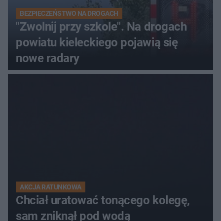
BEZPIECZEŃSTWO NA DROGACH
"Zwolnij przy szkole". Na drogach
powiatu kieleckiego pojawią się
nowe radary
AKCJA RATUNKOWA
Chciał uratować tonącego kolegę,
sam zniknął pod wodą