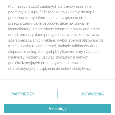
My, naszych 1162 zaufanych partnerów oraz inne
Żaden utwór zamieszczony w serwisie nie może być powielany i
podmioty z Grupy ZPR Media uzyskujemy dostęp i
rozpowszechniany lub dalej rozpowszechniany w jakikolwiek sposób (w
tym także elektroniczny lub mechaniczny) na jakimkolwiek polu
przechowujemy informacje na urządzeniu oraz
eksploatacji w jakiejkolwiek formie, włącznie z umieszczaniem w
przetwarzamy dane osobowe, takie jak unikalne
Internecie bez pisemnej zgody właściciela praw. Jakiekolwiek użycie lub
identyfikatory, standardowe informacje wysyłane przez
wykorzystanie utworów w całości lub w części z naruszeniem prawa,
tzn. bez właściwej zgody, jest zabronione pod groźbą kary i może być
urządzenie czy dane przeglądania w celu zapewniania
ścigane prawnie.
spersonalizowanych reklam, wybór spersonalizowanych
treści, pomiar reklam i treści, badanie odbiorców oraz
ulepszanie usług. Za zgodą Użytkownika my i Zaufani
Partnerzy możemy używać dokładnych danych
geolokalizacyjnych oraz aktywnie skanować
charakterystykę urządzenia do celów identyfikacji.
Ponieważ cenimy Twoją prywatność, prosimy o zgodę na
O nas
korzystanie z tych technologii poprzez kliknięcie
Informacje prawne
„Akceptuję”. Zgoda jest dobrowolna i zawsze możesz ją
zmienić/wycofać klikając przycisk ustawień prywatności
PARTNERZY
USTAWIENIA
Nasze serwisy
znajdujący się w lewym dolnym rogu strony
. Niektóre
rodzaje przetwarzania danych nie wymagają zgody
© 2026 Grupa ZPR Media
Akceptuję
użytkownika, ale masz prawo sprzeciwić się takiemu
przetwarzaniu. Preferencje będą miały zastosowanie tylko