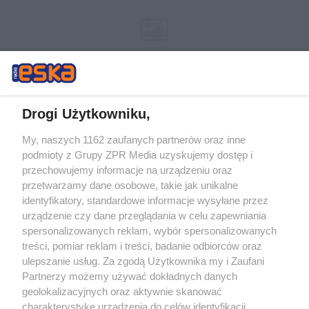
Drogi Użytkowniku,
My, naszych 1162 zaufanych partnerów oraz inne
Żaden utwór zamieszczony w serwisie nie może być powielany i
podmioty z Grupy ZPR Media uzyskujemy dostęp i
rozpowszechniany lub dalej rozpowszechniany w jakikolwiek sposób (w
przechowujemy informacje na urządzeniu oraz
tym także elektroniczny lub mechaniczny) na jakimkolwiek polu
eksploatacji w jakiejkolwiek formie, włącznie z umieszczaniem w
przetwarzamy dane osobowe, takie jak unikalne
Internecie bez pisemnej zgody właściciela praw. Jakiekolwiek użycie lub
identyfikatory, standardowe informacje wysyłane przez
wykorzystanie utworów w całości lub w części z naruszeniem prawa,
tzn. bez właściwej zgody, jest zabronione pod groźbą kary i może być
urządzenie czy dane przeglądania w celu zapewniania
ścigane prawnie.
spersonalizowanych reklam, wybór spersonalizowanych
treści, pomiar reklam i treści, badanie odbiorców oraz
ulepszanie usług. Za zgodą Użytkownika my i Zaufani
Partnerzy możemy używać dokładnych danych
geolokalizacyjnych oraz aktywnie skanować
charakterystykę urządzenia do celów identyfikacji.