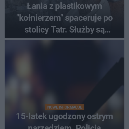
Łania z plastikowym
"kołnierzem" spaceruje po
stolicy Tatr. Służby są
bezradne
NOWE INFORMACJE
15-latek ugodzony ostrym
narzędziem. Policja