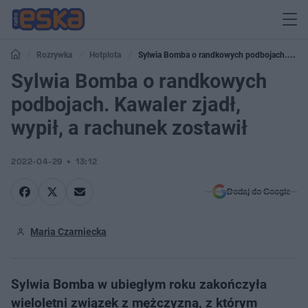
Rozrywka
Hotplota
Sylwia Bomba o randkowych podbojach.
Kawaler zjadł, wypił, a rachunek zostawił
Sylwia Bomba o randkowych
podbojach. Kawaler zjadł,
wypił, a rachunek zostawił
2022-04-29
13:12
Dodaj do Google
Maria Czarniecka
Sylwia Bomba w ubiegłym roku zakończyła
wieloletni związek z mężczyzną, z którym