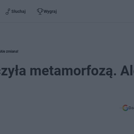
Słuchaj
Wygraj
Ale zmiana!
zyła metamorfozą. Al
Do