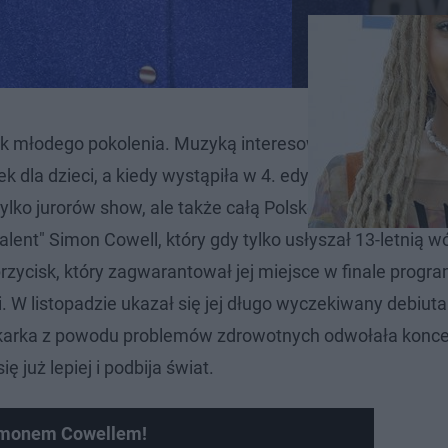
ek młodego pokolenia. Muzyką interesowała się od dzieck
k dla dzieci, a kiedy wystąpiła w 4. edycji programu
"The
lko jurorów show, ale także całą Polskę. Jej talentem z
alent" Simon Cowell, który gdy tylko usłyszał 13-letnią 
rzycisk, który zagwarantował jej miejsce w finale progr
. W listopadzie ukazał się jej długo wyczekiwany debiuta
nkarka z powodu problemów zdrowotnych odwołała konce
ę już lepiej i podbija świat.
imonem Cowellem!