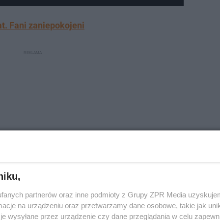
t. Fani zaniepokojeni
niku,
fanych partnerów oraz inne podmioty z Grupy ZPR Media uzyskujem
morfozą
cje na urządzeniu oraz przetwarzamy dane osobowe, takie jak unika
je wysyłane przez urządzenie czy dane przeglądania w celu zapewn