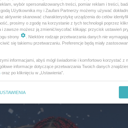
klam, wybór spersonalizowanych treści, pomiar reklam i treści, bad
i się eksperymentować ze swoim wizerunkiem i chętnie p
 zgodą Użytkownika my i Zaufani Partnerzy możemy używać dokład
az aktywnie skanować charakterystykę urządzenia do celów identyfi
utym piosenkarka zmieniła kolor włosów na intensywną 
ść, prosimy o zgodę na korzystanie z tych technologii poprzez klikn
nną jest" i Sara postanowiła po raz kolejny zaszaleć ze 
a i zawsze możesz ją zmienić/wycofać klikając przycisk ustawień pr
lorze wybrała bardziej stonowany, aczkolwiek równie im
ogu strony
. Niektóre rodzaje przetwarzania danych nie wymagaj
iwić się takiemu przetwarzaniu. Preferencje będą miały zastosowanie
rezentowała na swoim profilu na Instagramie, gdzie podz
Margaret oraz Zalią w Sztokholmie. Artystka już wcześnie
szymi informacjami, abyś mógł świadomie i komfortowo korzystać z
zur, prezentując między innymi warkoczyki w odcieniach 
gółowe informacje dotyczące przetwarzania Twoich danych znajdzi
także w 2023 roku oraz niebieskiego.
s
oraz po kliknięciu w „Ustawienia”.
e?
USTAWIENIA