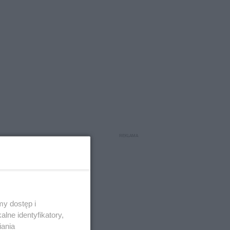
y dostęp i
lne identyfikatory,
iania