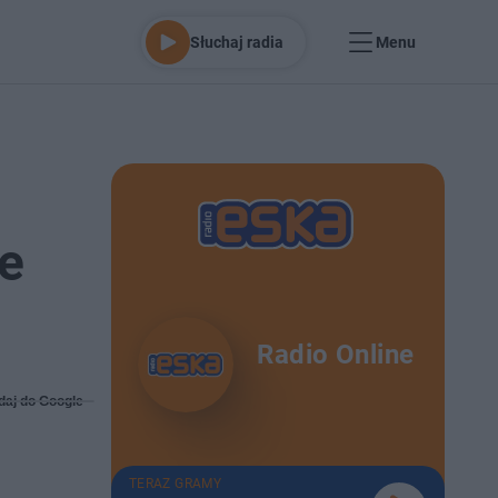
Słuchaj radia
Menu
e
Radio Online
daj do Google
TERAZ GRAMY