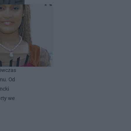
a, brała
 Voice
achwycił
wówczas
amu. Od
ncki
rty we