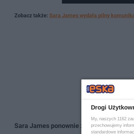
Zobacz także:
Sara James wydała pilny komunika
Drogi Użytkow
My, naszych 1162 zau
Sara James ponownie zaskoczyła meta
przechowujemy informa
standardowe informac