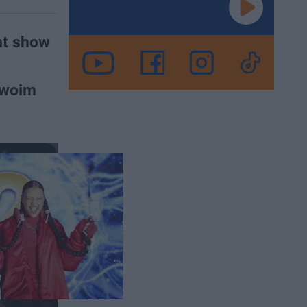
nt show
swoim