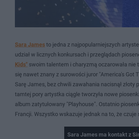
Sara James
to jedna z najpopularniejszych artyst
udział w licznych konkursach i przeglądach piosene
Kids"
swoim talentem i charyzmą oczarowała nie ty
się nawet znany z surowości juror "America's Got T
Sarę James, bez chwili zawahania nacisnął złoty p
tamtej pory artystka ciągle tworzyła nowe piosenki
album zatytułowany "Playhouse". Ostatnio piose
Francji. Wszystko wskazuje jednak na to, że czuje si
Sara James ma kontakt z S