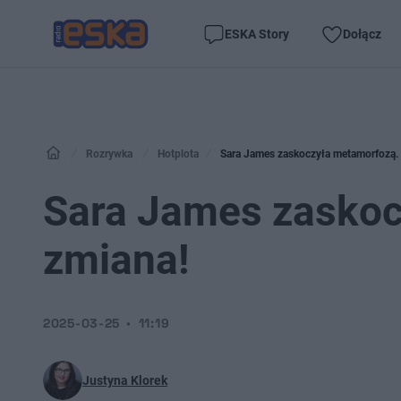
ESKA Story
Dołącz
Rozrywka
Hotplota
Sara James zaskoczyła metamorfozą. 
Sara James zaskoc
zmiana!
2025-03-25
11:19
Justyna Klorek