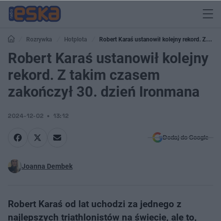
Rozrywka
Hotplota
Robert Karaś ustanowił kolejny rekord. Z
takim czasem zakończył 30. dzień Ironmana
Robert Karaś ustanowił kolejny
rekord. Z takim czasem
zakończył 30. dzień Ironmana
2024-12-02
13:12
Dodaj do Google
Joanna Dembek
Robert Karaś od lat uchodzi za jednego z
najlepszych triathlonistów na świecie, ale to,