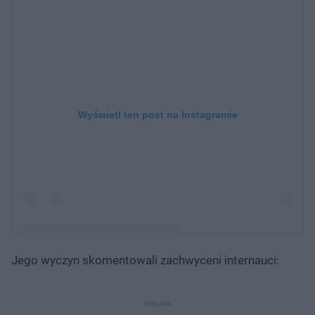
Wyświetl ten post na Instagramie
Jego wyczyn skomentowali zachwyceni internauci:
Post udostępniony przez Robert Karaś
(@robert_karas_teamkaras)