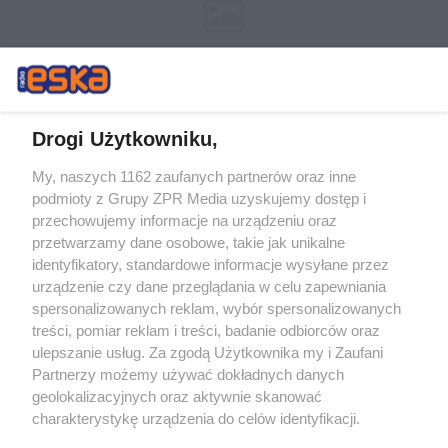
Drogi Użytkowniku,
My, naszych 1162 zaufanych partnerów oraz inne
Żaden utwór zamieszczony w serwisie nie może być powielany i
podmioty z Grupy ZPR Media uzyskujemy dostęp i
rozpowszechniany lub dalej rozpowszechniany w jakikolwiek sposób (w
przechowujemy informacje na urządzeniu oraz
tym także elektroniczny lub mechaniczny) na jakimkolwiek polu
eksploatacji w jakiejkolwiek formie, włącznie z umieszczaniem w
przetwarzamy dane osobowe, takie jak unikalne
Internecie bez pisemnej zgody właściciela praw. Jakiekolwiek użycie lub
identyfikatory, standardowe informacje wysyłane przez
wykorzystanie utworów w całości lub w części z naruszeniem prawa,
tzn. bez właściwej zgody, jest zabronione pod groźbą kary i może być
urządzenie czy dane przeglądania w celu zapewniania
ścigane prawnie.
spersonalizowanych reklam, wybór spersonalizowanych
treści, pomiar reklam i treści, badanie odbiorców oraz
ulepszanie usług. Za zgodą Użytkownika my i Zaufani
Partnerzy możemy używać dokładnych danych
geolokalizacyjnych oraz aktywnie skanować
charakterystykę urządzenia do celów identyfikacji.
Ponieważ cenimy Twoją prywatność, prosimy o zgodę na
O nas