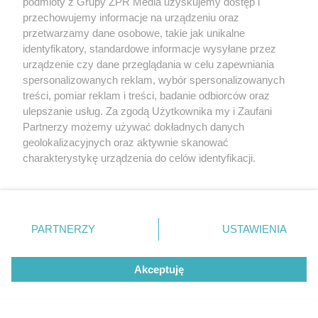
podmioty z Grupy ZPR Media uzyskujemy dostęp i
przechowujemy informacje na urządzeniu oraz
przetwarzamy dane osobowe, takie jak unikalne
identyfikatory, standardowe informacje wysyłane przez
urządzenie czy dane przeglądania w celu zapewniania
spersonalizowanych reklam, wybór spersonalizowanych
treści, pomiar reklam i treści, badanie odbiorców oraz
ulepszanie usług. Za zgodą Użytkownika my i Zaufani
Partnerzy możemy używać dokładnych danych
geolokalizacyjnych oraz aktywnie skanować
charakterystykę urządzenia do celów identyfikacji.
Ponieważ cenimy Twoją prywatność, prosimy o zgodę na
Żaden utwór zamieszczony w serwisie nie może być powielany i
korzystanie z tych technologii poprzez kliknięcie
rozpowszechniany lub dalej rozpowszechniany w jakikolwiek sposób (w
tym także elektroniczny lub mechaniczny) na jakimkolwiek polu
„Akceptuję”. Zgoda jest dobrowolna i zawsze możesz ją
eksploatacji w jakiejkolwiek formie, włącznie z umieszczaniem w
zmienić/wycofać klikając przycisk ustawień prywatności
Internecie bez pisemnej zgody właściciela praw. Jakiekolwiek użycie lub
PARTNERZY
USTAWIENIA
wykorzystanie utworów w całości lub w części z naruszeniem prawa,
znajdujący się w lewym dolnym rogu strony
. Niektóre
tzn. bez właściwej zgody, jest zabronione pod groźbą kary i może być
rodzaje przetwarzania danych nie wymagają zgody
ścigane prawnie.
Akceptuję
użytkownika, ale masz prawo sprzeciwić się takiemu
przetwarzaniu. Preferencje będą miały zastosowanie tylko
na tej witrynie.