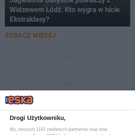
Widzewem Łódź. Kto wygra w hicie
Ekstraklasy?
ZOBACZ WIĘCEJ
Drogi Użytkowniku,
My, naszych 1162 zaufanych partnerów oraz inne