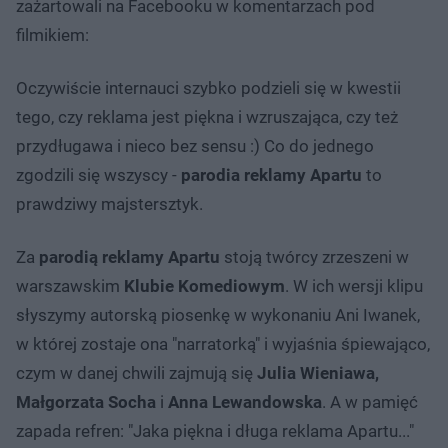
zażartowali na Facebooku w komentarzach pod
filmikiem:
Oczywiście internauci szybko podzieli się w kwestii
tego, czy reklama jest piękna i wzruszająca, czy też
przydługawa i nieco bez sensu :) Co do jednego
zgodzili się wszyscy -
parodia reklamy Apartu
to
prawdziwy majstersztyk.
Za
parodią reklamy Apartu
stoją twórcy zrzeszeni w
warszawskim
Klubie Komediowym
. W ich wersji klipu
słyszymy autorską piosenkę w wykonaniu Ani Iwanek,
w której zostaje ona "narratorką" i wyjaśnia śpiewająco,
czym w danej chwili zajmują się
Julia Wieniawa,
Małgorzata Socha
i
Anna Lewandowska
. A w pamięć
zapada refren: "Jaka piękna i długa reklama Apartu..."