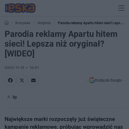
Rozrywka
Hotplota
Parodia reklamy Apartu hitem sieci! Lepsza
niż oryginał? [WIDEO]
Parodia reklamy Apartu hitem
sieci! Lepsza niż oryginał?
[WIDEO]
2020-11-13
12:51
Dodaj do Google
kp
Największe marki rozpoczęły już świąteczne
kampanie reklamowe, próbując wprowadzić nas