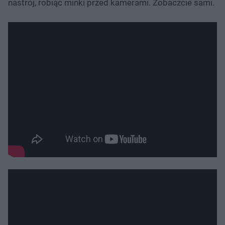
nastrój, robiąc minki przed kamerami. Zobaczcie sami.