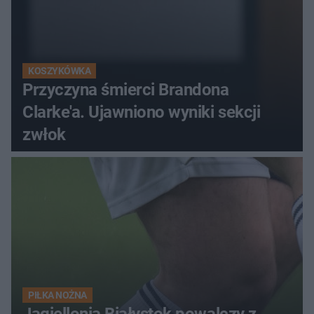
KOSZYKÓWKA
Przyczyna śmierci Brandona
Clarke'a. Ujawniono wyniki sekcji
zwłok
PIŁKA NOŻNA
Jagiellonia Białystok powalczy z