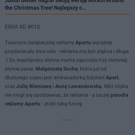
Justin Bieber nagrał swoją wersję Rockin Around
the Christmas Tree! Najlepszy c…
ESKA XD #010
Twórcom świątecznej reklamy
Apartu
wyraźnie
przyświecały dwa cele - reklama ma być piękna i długa
:) Do współpracy słynna marka zaprosiła trzy niemniej
słynne panie:
Małgorzatę Sochę
, która już od
dłuższego czasu jest ambasadorką biżuterii
Apart
,
oraz
Julię Wieniawę
i
Annę Lewandowską
. Nikt chyba
nie mógł się spodziewać, że reklama - a raczej
parodia
reklamy Apartu
- zrobi taką furorę.