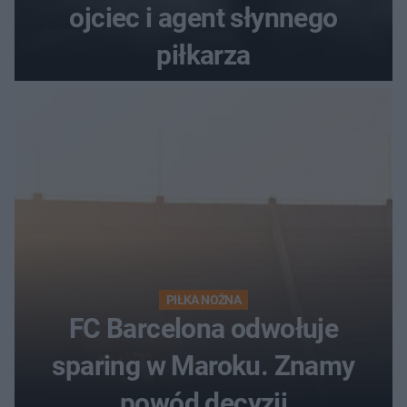
ojciec i agent słynnego
piłkarza
PIŁKA NOŻNA
FC Barcelona odwołuje
sparing w Maroku. Znamy
powód decyzji