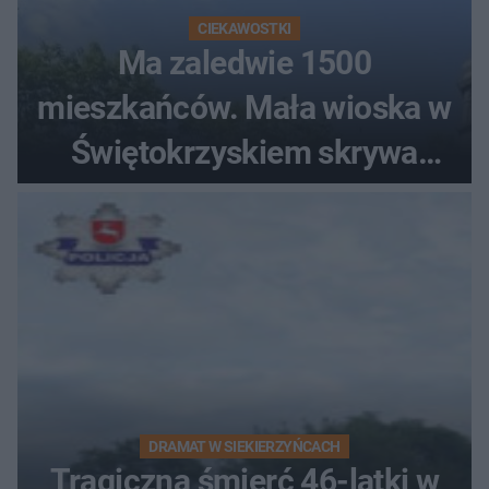
CIEKAWOSTKI
Ma zaledwie 1500
mieszkańców. Mała wioska w
Świętokrzyskiem skrywa
zabytki, bywał tu nawet król
DRAMAT W SIEKIERZYŃCACH
Tragiczna śmierć 46-latki w