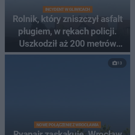
INCYDENT W GLIWICACH
Rolnik, który zniszczył asfalt
pługiem, w rękach policji.
Uszkodził aż 200 metrów
nowej drogi
13
NOWE POŁĄCZENIE Z WROCŁAWIA
Ryanair zaskakuje. Wrocław