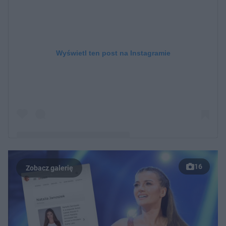
Wyświetl ten post na Instagramie
16
Post udostępniony przez NJ (@nataliajanoszek)