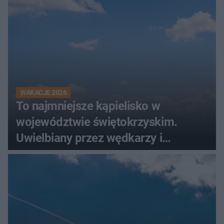
WAKACJE 2026
To najmniejsze kąpielisko w
województwie świętokrzyskim.
Uwielbiany przez wędkarzy i
turystów