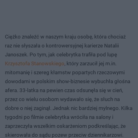
Ciężko znaleźć w naszym kraju osobę, która chociaż
raz nie słyszała o kontrowersyjnej karierze Natalii
Janoszek. Po tym, jak celebrytka trafiła pod lupę
Krzysztofa Stanowskiego
, który zarzucił jej m.in.
mitomanię i szereg kłamstw popartych rzeczowymi
dowodami w polskim show-biznesie wybuchła głośna
afera. 33-latka na pewien czas odsunęła się w cień,
przez co wielu osobom wydawało się, że słuch na
dobre o niej zaginął. Jednak nic bardziej mylnego. Kilka
tygodni po filmie celebrytka wróciła na salony i
zaprzeczyła wszelkim oskarżeniom podkreślając, że
skierowała do sądu pozew przeciw dziennikarzowi.