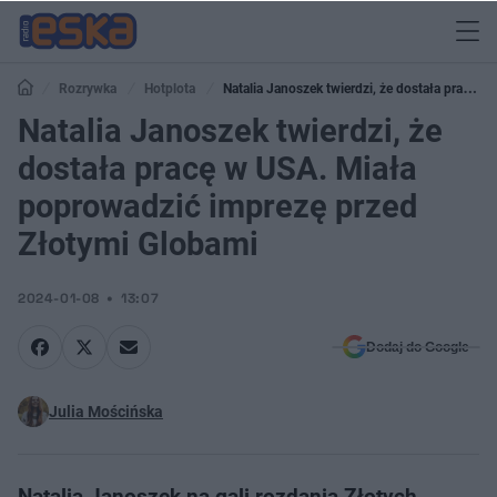
Rozrywka
Hotplota
Natalia Janoszek twierdzi, że dostała pracę w
USA. Miała poprowadzić imprezę przed Złotymi Globami
Natalia Janoszek twierdzi, że
dostała pracę w USA. Miała
poprowadzić imprezę przed
Złotymi Globami
2024-01-08
13:07
Dodaj do Google
Julia Mościńska
Natalia Janoszek na gali rozdania Złotych