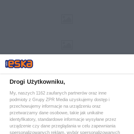
Drogi Użytkowniku,
My, naszych 1162 zaufanych partnerów oraz inne
Żaden utwór zamieszczony w serwisie nie może być powielany i
podmioty z Grupy ZPR Media uzyskujemy dostęp i
rozpowszechniany lub dalej rozpowszechniany w jakikolwiek sposób (w
przechowujemy informacje na urządzeniu oraz
tym także elektroniczny lub mechaniczny) na jakimkolwiek polu
eksploatacji w jakiejkolwiek formie, włącznie z umieszczaniem w
przetwarzamy dane osobowe, takie jak unikalne
Internecie bez pisemnej zgody właściciela praw. Jakiekolwiek użycie lub
identyfikatory, standardowe informacje wysyłane przez
wykorzystanie utworów w całości lub w części z naruszeniem prawa,
tzn. bez właściwej zgody, jest zabronione pod groźbą kary i może być
urządzenie czy dane przeglądania w celu zapewniania
ścigane prawnie.
spersonalizowanych reklam, wybór spersonalizowanych