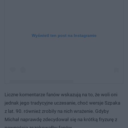
Wyświetl ten post na Instagramie
Liczne komentarze fanów wskazują na to, że woli oni
Post udostępniony przez Michał Szpak
jednak jego tradycyjne uczesanie, choć wersje Szpaka
(@michal_szpakofficial)
z lat. 90. również zrobiły na nich wrażenie. Gdyby
Michał naprawdę zdecydował się na krótką fryzurę z
pewnością zszokowałby fanów.