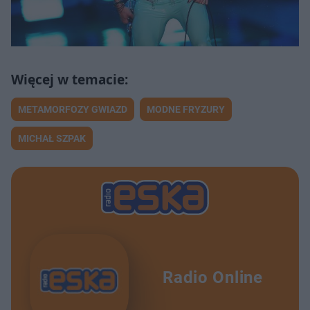
METAMORFOZY GWIAZD
MODNE FRYZURY
MICHAŁ SZPAK
Radio Online