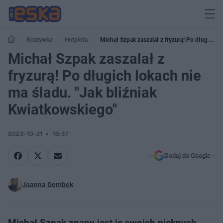
Rozrywka
Hotplota
Michał Szpak zaszalał z fryzurą! Po długich
lokach nie ma śladu. "Jak bliźniak Kwiatkowskiego"
Michał Szpak zaszalał z
fryzurą! Po długich lokach nie
ma śladu. "Jak bliźniak
Kwiatkowskiego"
2023-10-21
18:37
Dodaj do Google
Joanna Dembek
Michał Szpak znany jest je swoich pięknych,