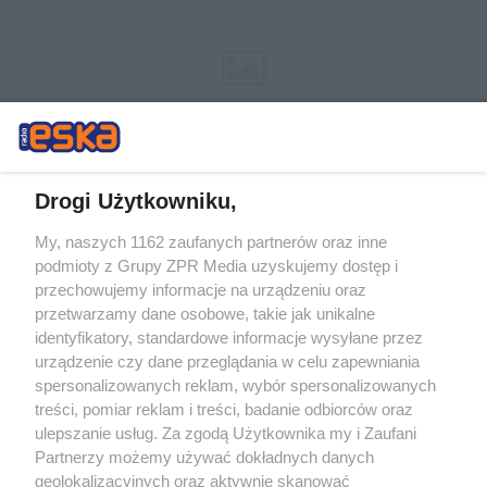
Drogi Użytkowniku,
My, naszych 1162 zaufanych partnerów oraz inne
Żaden utwór zamieszczony w serwisie nie może być powielany i
podmioty z Grupy ZPR Media uzyskujemy dostęp i
rozpowszechniany lub dalej rozpowszechniany w jakikolwiek sposób (w
tym także elektroniczny lub mechaniczny) na jakimkolwiek polu
przechowujemy informacje na urządzeniu oraz
eksploatacji w jakiejkolwiek formie, włącznie z umieszczaniem w
przetwarzamy dane osobowe, takie jak unikalne
Internecie bez pisemnej zgody właściciela praw. Jakiekolwiek użycie lub
identyfikatory, standardowe informacje wysyłane przez
wykorzystanie utworów w całości lub w części z naruszeniem prawa,
tzn. bez właściwej zgody, jest zabronione pod groźbą kary i może być
urządzenie czy dane przeglądania w celu zapewniania
ścigane prawnie.
spersonalizowanych reklam, wybór spersonalizowanych
treści, pomiar reklam i treści, badanie odbiorców oraz
ulepszanie usług. Za zgodą Użytkownika my i Zaufani
Partnerzy możemy używać dokładnych danych
geolokalizacyjnych oraz aktywnie skanować