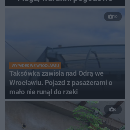
10
WYPADEK WE WROCŁAWIU
Taksówka zawisła nad Odrą we
Wrocławiu. Pojazd z pasażerami o
mało nie runął do rzeki
6