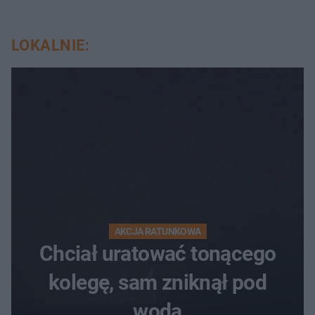
LOKALNIE:
AKCJA RATUNKOWA
Chciał uratować tonącego
kolegę, sam zniknął pod
wodą