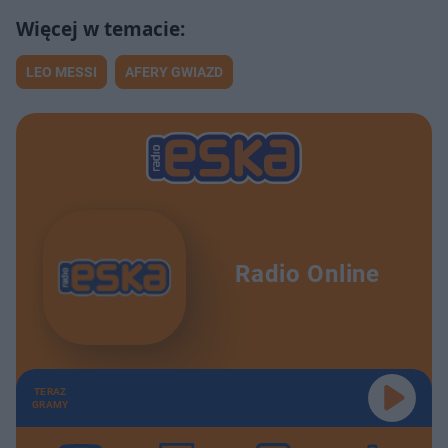
LEO MESSI
AFERY GWIAZD
Radio Online
TERAZ
GRAMY