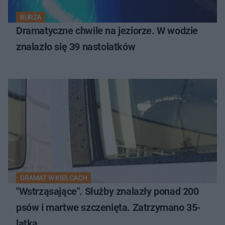
BURZA
Dramatyczne chwile na jeziorze. W wodzie
znalazło się 39 nastolatków
DRAMAT W KIELCACH
"Wstrząsające". Służby znalazły ponad 200
psów i martwe szczenięta. Zatrzymano 35-
latka