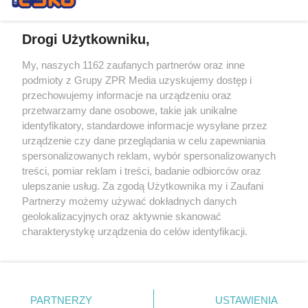
Drogi Użytkowniku,
My, naszych 1162 zaufanych partnerów oraz inne
Żaden utwór zamieszczony w serwisie nie może być powielany i
podmioty z Grupy ZPR Media uzyskujemy dostęp i
rozpowszechniany lub dalej rozpowszechniany w jakikolwiek sposób (w
przechowujemy informacje na urządzeniu oraz
tym także elektroniczny lub mechaniczny) na jakimkolwiek polu
eksploatacji w jakiejkolwiek formie, włącznie z umieszczaniem w
przetwarzamy dane osobowe, takie jak unikalne
Internecie bez pisemnej zgody właściciela praw. Jakiekolwiek użycie lub
identyfikatory, standardowe informacje wysyłane przez
wykorzystanie utworów w całości lub w części z naruszeniem prawa,
tzn. bez właściwej zgody, jest zabronione pod groźbą kary i może być
urządzenie czy dane przeglądania w celu zapewniania
ścigane prawnie.
spersonalizowanych reklam, wybór spersonalizowanych
treści, pomiar reklam i treści, badanie odbiorców oraz
ulepszanie usług. Za zgodą Użytkownika my i Zaufani
Partnerzy możemy używać dokładnych danych
geolokalizacyjnych oraz aktywnie skanować
charakterystykę urządzenia do celów identyfikacji.
Ponieważ cenimy Twoją prywatność, prosimy o zgodę na
O nas
korzystanie z tych technologii poprzez kliknięcie
Informacje prawne
„Akceptuję”. Zgoda jest dobrowolna i zawsze możesz ją
zmienić/wycofać klikając przycisk ustawień prywatności
PARTNERZY
USTAWIENIA
Nasze serwisy