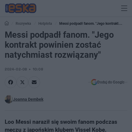
Rozrywka
Hotplota
Messi podpadł fanom. "Jego kontrakt
powinien zostać natychmiast rozwiązany"
Messi podpadł fanom. "Jego
kontrakt powinien zostać
natychmiast rozwiązany"
2024-02-08
10:08
Dodaj do Google
Joanna Dembek
Loo Messi naraził się swoim fanom podczas
meczu z japońskim klubem Vissel Kobe.