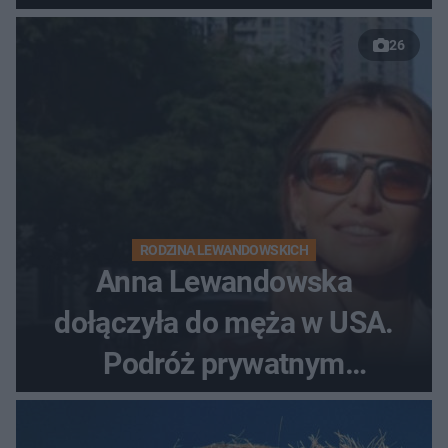
26
RODZINA LEWANDOWSKICH
Anna Lewandowska
dołączyła do męża w USA.
Podróż prywatnym
odrzutowcem to dopiero
początek!