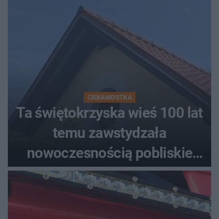
CIEKAWOSTKA
Ta świętokrzyska wieś 100 lat
temu zawstydzała
nowoczesnością pobliskie
miasta. Prąd, telefon i
luksusowa auta