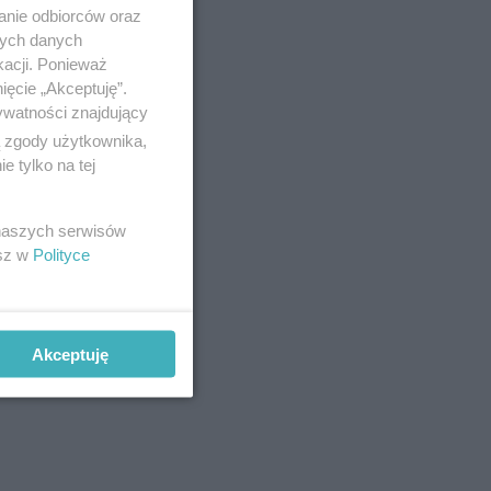
anie odbiorców oraz
nych danych
kacji. Ponieważ
ięcie „Akceptuję”.
ywatności znajdujący
ą zgody użytkownika,
 tylko na tej
musiał
 naszych serwisów
gi. Do
esz w
Polityce
rfoza
agała
Akceptuję