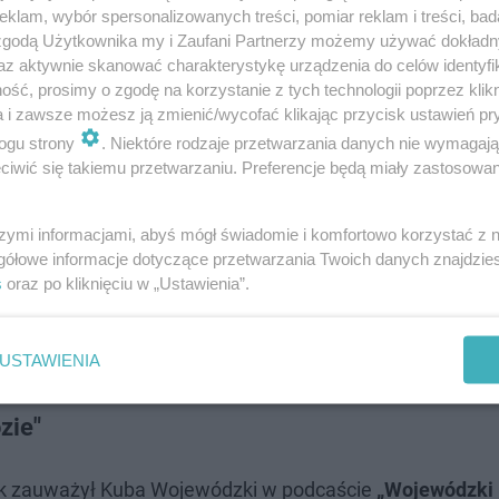
klam, wybór spersonalizowanych treści, pomiar reklam i treści, bad
 zgodą Użytkownika my i Zaufani Partnerzy możemy używać dokład
az aktywnie skanować charakterystykę urządzenia do celów identyfi
ść, prosimy o zgodę na korzystanie z tych technologii poprzez klikn
a i zawsze możesz ją zmienić/wycofać klikając przycisk ustawień pr
ogu strony
. Niektóre rodzaje przetwarzania danych nie wymagaj
iwić się takiemu przetwarzaniu. Preferencje będą miały zastosowanie
ał przejść ogromną metamorfozę. Przez wiele miesięcy 
szymi informacjami, abyś mógł świadomie i komfortowo korzystać z
 kalorii dziennie plus białkowy shake) i mordercze trenin
gółowe informacje dotyczące przetwarzania Twoich danych znajdzi
s
oraz po kliknięciu w „Ustawienia”.
 to, by zbudować sylwetkę wiarygodną dla roli. Metamo
łonna charakteryzacja, malowanie tatuaży – ta rola wym
USTAWIENIA
zie"
 Jak zauważył Kuba Wojewódzki w podcaście
„Wojewódzki