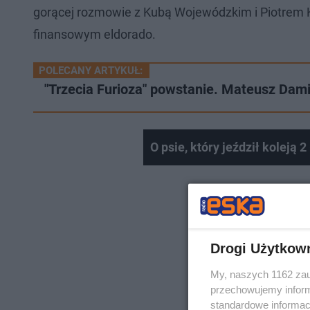
gorącej rozmowie z Kubą Wojewódzkim i Piotrem K
finansowym eldorado.
POLECANY ARTYKUŁ:
"Trzecia Furioza" powstanie. Mateusz Dami
O psie, który jeździł koleją
Drogi Użytkow
My, naszych 1162 zau
przechowujemy informa
standardowe informac