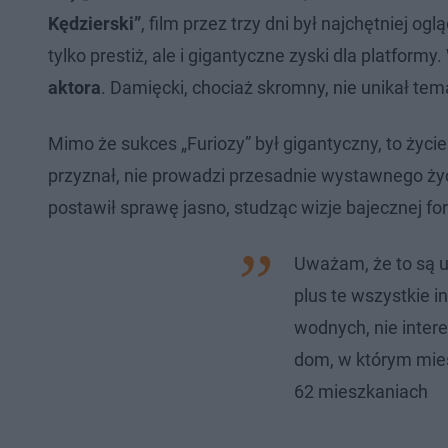
Kędzierski”
, film przez trzy dni był najchętniej o
tylko prestiż, ale i gigantyczne zyski dla platfo
aktora
. Damięcki, chociaż skromny, nie unikał tem
Mimo że sukces „Furiozy” był gigantyczny, to życie
przyznał, nie prowadzi przesadnie wystawnego życi
postawił sprawę jasno, studząc wizje bajecznej for
Uważam, że to są uc
plus te wszystkie i
wodnych, nie inter
dom, w którym mie
62 mieszkaniach