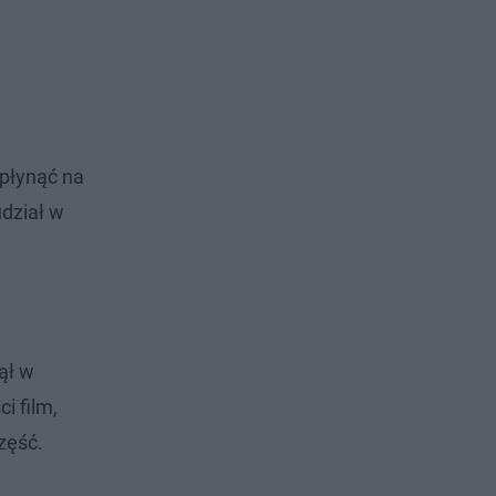
wpłynąć na
dział w
ął w
i film,
zęść.