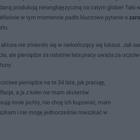
glądaną produkcją nieanglojęzyczną na całym globie! Taki w
rmy. Właśnie w tym momencie padło kluczowe pytanie o
zaro
atu.
 aktora nie zmieniło się w niekończący się luksus. Jak s
a, ale pieniądze za ostatnie lata pracy uważa za uczciw
tuny:
zciwe pieniądze na te 34 lata, jak pracuję,
nflacje, a ja z kolei nie mam skuterów
esują mnie jachty, nie chcę ich kupować, mam
szkam i nie mogę jednocześnie mieszkać w