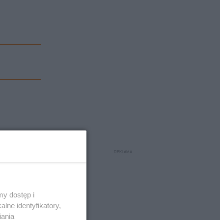
y dostęp i
lne identyfikatory,
iania