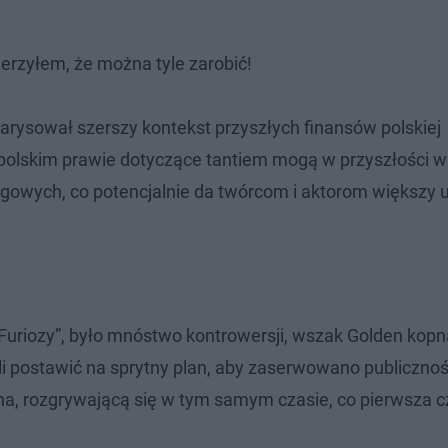
ierzyłem, że można tyle zarobić!
rysował szerszy kontekst przyszłych finansów polskiej
 polskim prawie dotyczące tantiem mogą w przyszłości 
gowych, co potencjalnie da twórcom i aktorom większy u
 Furiozy”, było mnóstwo kontrowersji, wszak Golden kopn
li postawić na sprytny plan, aby zaserwowano publicznośc
ena, rozgrywającą się w tym samym czasie, co pierwsza c