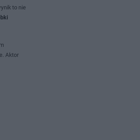
ynik to nie
bki
am
e. Aktor