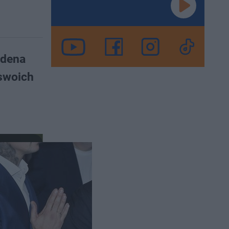
ldena
swoich