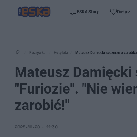
ESKA Story
Dołącz
Rozrywka
Hotplota
Mateusz Damięcki szczerze o zarobkach
Mateusz Damięcki 
"Furiozie". "Nie wi
zarobić!"
2025-10-28
11:30