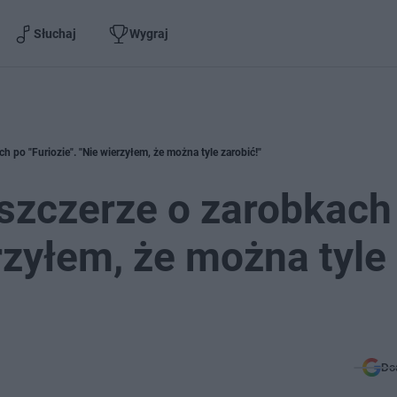
Słuchaj
Wygraj
 po "Furiozie". "Nie wierzyłem, że można tyle zarobić!"
szczerze o zarobkach
erzyłem, że można tyle
Do