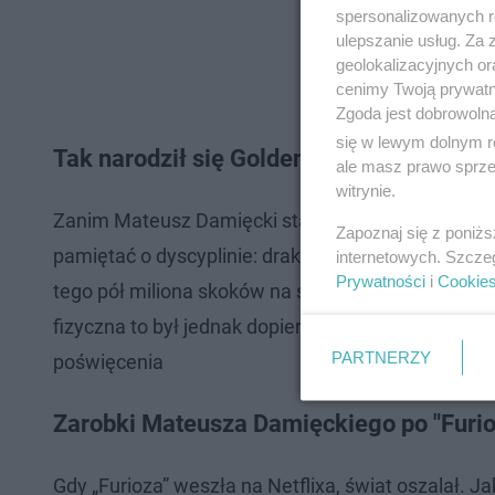
spersonalizowanych re
ulepszanie usług. Za
geolokalizacyjnych or
cenimy Twoją prywatno
Zgoda jest dobrowoln
się w lewym dolnym r
Tak narodził się Golden
ale masz prawo sprzec
witrynie.
Zanim Mateusz Damięcki stał się Goldenem, musi
Zapoznaj się z poniż
pamiętać o dyscyplinie: drakońska dieta (tylko 1500
internetowych. Szcze
Prywatności
i
Cookie
tego pół miliona skoków na skakance, wszystko po
fizyczna to był jednak dopiero początek. Czasoch
PARTNERZY
poświęcenia
Zarobki Mateusza Damięckiego po "Furio
Gdy „Furioza” weszła na Netflixa, świat oszalał.