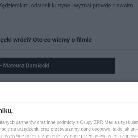
ędzierskim, odsłonił kurtynę i wyznał prawdę o swoim
ęcki wróci? Oto co wiemy o filmie
 2 - Mateusz Damięcki
niku,
fanych partnerów oraz inne podmioty z Grupy ZPR Media uzyskujem
cje na urządzeniu oraz przetwarzamy dane osobowe, takie jak unika
je wysyłane przez urządzenie czy dane przeglądania w celu zapewn