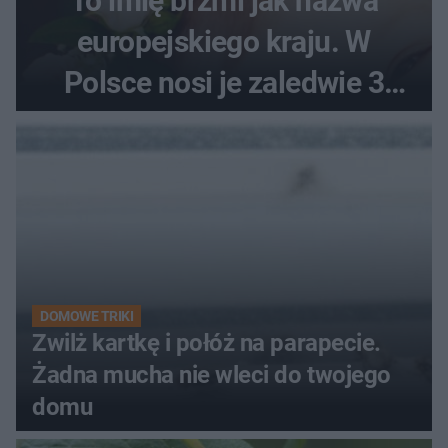
To imię brzmi jak nazwa
europejskiego kraju. W
Polsce nosi je zaledwie 3
kobiety
DOMOWE TRIKI
Zwilż kartkę i połóż na parapecie.
Żadna mucha nie wleci do twojego
domu