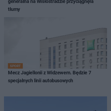
generalna na Wisłostradzie przyciągnęła
tłumy
SPORT
Mecz Jagiellonii z Widzewem. Będzie 7
specjalnych linii autobusowych