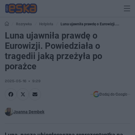
Rozrywka
Hotplota
Luna ujawniła prawdę o Eurowizji.
Powiedziała o tragedii jaką przeżyła po porażce
Luna ujawniła prawdę o
Eurowizji. Powiedziała o
tragedii jaką przeżyła po
porażce
2025-05-16
9:29
Dodaj do Google
Joanna Dembek
Luna, nasza ubiegłoroczna reprezentantka na