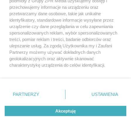
podmioty z Grupy ZPR Media uzyskujemy dostęp i
przechowujemy informacje na urządzeniu oraz
przetwarzamy dane osobowe, takie jak unikalne
identyfikatory, standardowe informacje wysyłane przez
urządzenie czy dane przeglądania w celu zapewniania
spersonalizowanych reklam, wybór spersonalizowanych
treści, pomiar reklam i treści, badanie odbiorców oraz
ulepszanie usług. Za zgodą Użytkownika my i Zaufani
Partnerzy możemy używać dokładnych danych
geolokalizacyjnych oraz aktywnie skanować
charakterystykę urządzenia do celów identyfikacji.
ZAKUPY
Ponieważ cenimy Twoją prywatność, prosimy o zgodę na
Jesień w Pepco! Stylowe kubki i
korzystanie z tych technologii poprzez kliknięcie
„Akceptuję”. Zgoda jest dobrowolna i zawsze możesz ją
dodatki w świetnych cenach
zmienić/wycofać klikając przycisk ustawień prywatności
PARTNERZY
USTAWIENIA
znajdujący się w lewym dolnym rogu strony
. Niektóre
ZOBACZ WIĘCEJ
rodzaje przetwarzania danych nie wymagają zgody
Akceptuję
użytkownika, ale masz prawo sprzeciwić się takiemu
przetwarzaniu. Preferencje będą miały zastosowanie tylko
na tej witrynie.