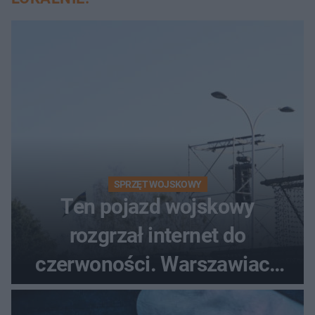
SPRZĘT WOJSKOWY
Ten pojazd wojskowy
rozgrzał internet do
czerwoności. Warszawiacy
pytali, czy to Mad Max!