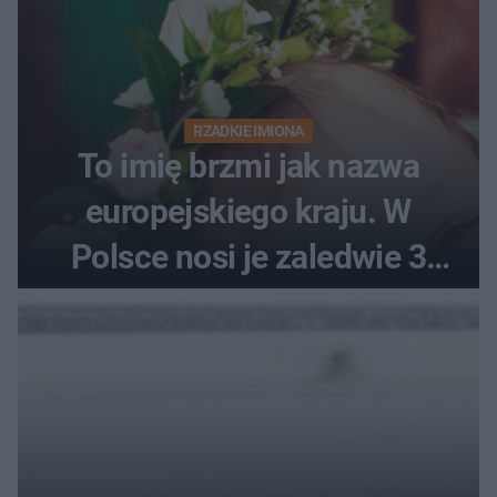
RZADKIE IMIONA
To imię brzmi jak nazwa
europejskiego kraju. W
Polsce nosi je zaledwie 3
kobiety