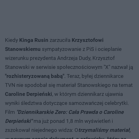
Kiedy
Kinga Rusin
zarzuciła
Krzysztofowi
Stanowskiemu
sympatyzowanie z PiS i ocieplanie
wizerunku prezydenta Andrzeja Dudy, Krzysztof
Stanowski w serwisie społecznościowym "X" nazwał ją
"rozhisteryzowaną babą"
. Teraz, byłej dziennikarce
TVN nie spodobał się materiał Stanowskiego na temat
Caroline Derpieński
, w którym dziennikarz ujawnia
wyniki śledztwa dotyczące samozwańczej celebrytki.
Film
"Dziennikarskie Zero: Cała Prawda o Caroline
Derpieński"
ma już ponad 1,8 mln wyświetleń i
zszokował niejednego widza: O
trzymaliśmy materiał,
w pewnym sensie dokument, o człowieku, który za