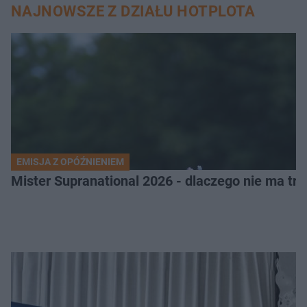
NAJNOWSZE Z DZIAŁU HOTPLOTA
EMISJA Z OPÓŹNIENIEM
Mister Supranational 2026 - dlaczego nie ma tra