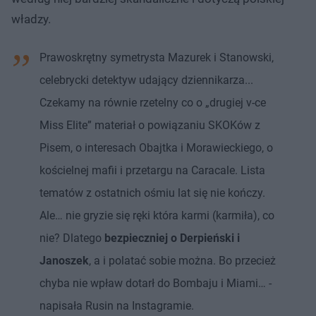
władzy.
Prawoskrętny symetrysta Mazurek i Stanowski,
celebrycki detektyw udający dziennikarza...
Czekamy na równie rzetelny co o „drugiej v-ce
Miss Elite” materiał o powiązaniu SKOKów z
Pisem, o interesach Obajtka i Morawieckiego, o
kościelnej mafii i przetargu na Caracale. Lista
tematów z ostatnich ośmiu lat się nie kończy.
Ale… nie gryzie się ręki która karmi (karmiła), co
nie? Dlatego
bezpieczniej o Derpieński i
Janoszek
, a i polatać sobie można. Bo przecież
chyba nie wpław dotarł do Bombaju i Miami… -
napisała Rusin na Instagramie.