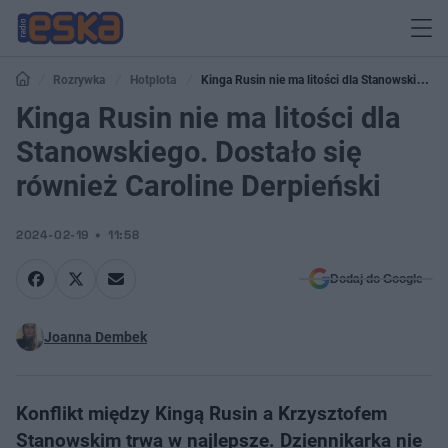
Rozrywka
Hotplota
Kinga Rusin nie ma litości dla Stanowskiego.
Dostało się również Caroline Derpieński
Kinga Rusin nie ma litości dla
Stanowskiego. Dostało się
również Caroline Derpieński
2024-02-19
11:58
Dodaj do Google
Joanna Dembek
Konflikt między Kingą Rusin a Krzysztofem
Stanowskim trwa w najlepsze. Dziennikarka nie