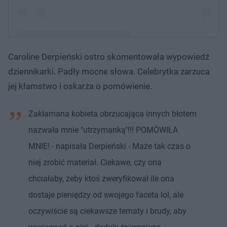
Caroline Derpieński ostro skomentowała wypowiedź
Post udostępniony przez Kinga Rusin- Official Profile
dziennikarki. Padły mocne słowa. Celebrytka zarzuca
(@kingarusin)
jej kłamstwo i oskarża o pomówienie.
Zakłamana kobieta obrzucająca innych błotem
nazwała mnie "utrzymanką"!!! POMÓWIŁA
MNIE! - napisała Derpieński - Maże tak czas o
niej zrobić materiał. Ciekawe, czy ona
chciałaby, żeby ktoś zweryfikował ile ona
dostaje pieniędzy od swojego faceta lol, ale
oczywiście są ciekawsze tematy i brudy, aby