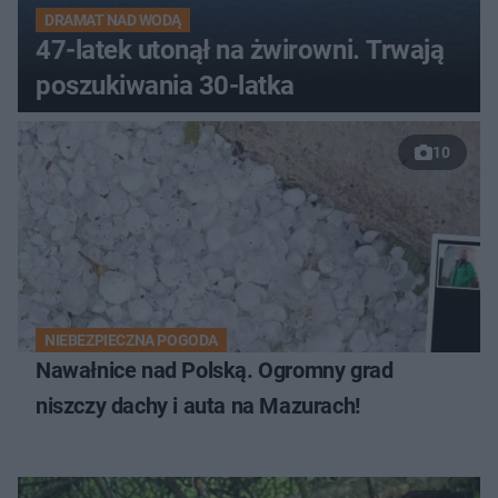
DRAMAT NAD WODĄ
47-latek utonął na żwirowni. Trwają
poszukiwania 30-latka
10
NIEBEZPIECZNA POGODA
Nawałnice nad Polską. Ogromny grad
niszczy dachy i auta na Mazurach!