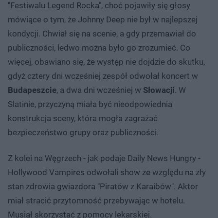
"Festiwalu Legend Rocka", choć pojawiły się głosy
mówiące o tym, że Johnny Deep nie był w najlepszej
kondycji. Chwiał się na scenie, a gdy przemawiał do
publiczności, ledwo można było go zrozumieć. Co
więcej, obawiano się, że występ nie dojdzie do skutku,
gdyż cztery dni wcześniej zespół odwołał koncert w
Budapeszcie
, a dwa dni wcześniej w
Słowacji
. W
Slatinie, przyczyną miała być nieodpowiednia
konstrukcja sceny, która mogła zagrażać
bezpieczeństwo grupy oraz publiczności.
Z kolei na Węgrzech - jak podaje Daily News Hungry -
Hollywood Vampires odwołali show ze względu na zły
stan zdrowia gwiazdora "Piratów z Karaibów". Aktor
miał stracić przytomność przebywając w hotelu.
Musiał skorzystać z pomocy lekarskiej.