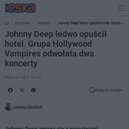
Rozrywka
Hotplota
Johnny Deep ledwo opuścił hotel. Grupa
Hollywood Vampires odwołała dwa koncerty
Johnny Deep ledwo opuścił
hotel. Grupa Hollywood
Vampires odwołała dwa
koncerty
2023-07-25
17:23
Dodaj do Google
Joanna Dembek
Johnny Depp zmaga się z poważnymi