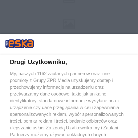
Drogi Użytkowniku,
My, naszych 1162 zaufanych partnerów oraz inne
Żaden utwór zamieszczony w serwisie nie może być powielany i
podmioty z Grupy ZPR Media uzyskujemy dostęp i
rozpowszechniany lub dalej rozpowszechniany w jakikolwiek sposób (w
przechowujemy informacje na urządzeniu oraz
tym także elektroniczny lub mechaniczny) na jakimkolwiek polu
eksploatacji w jakiejkolwiek formie, włącznie z umieszczaniem w
przetwarzamy dane osobowe, takie jak unikalne
Internecie bez pisemnej zgody właściciela praw. Jakiekolwiek użycie lub
identyfikatory, standardowe informacje wysyłane przez
wykorzystanie utworów w całości lub w części z naruszeniem prawa,
tzn. bez właściwej zgody, jest zabronione pod groźbą kary i może być
urządzenie czy dane przeglądania w celu zapewniania
ścigane prawnie.
spersonalizowanych reklam, wybór spersonalizowanych
treści, pomiar reklam i treści, badanie odbiorców oraz
ulepszanie usług. Za zgodą Użytkownika my i Zaufani
Partnerzy możemy używać dokładnych danych