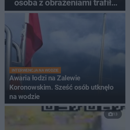
osoba z obrażeniami trafiła
do szpitala
INTERWENCJA NA WODZIE
Awaria łodzi na Zalewie
Koronowskim. Sześć osób utknęło
na wodzie
13