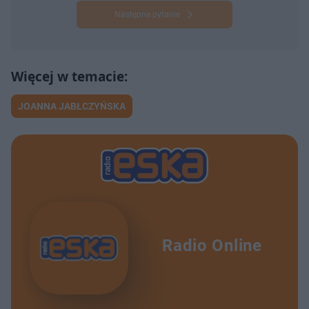
Następne pytanie
JOANNA JABŁCZYŃSKA
Radio Online