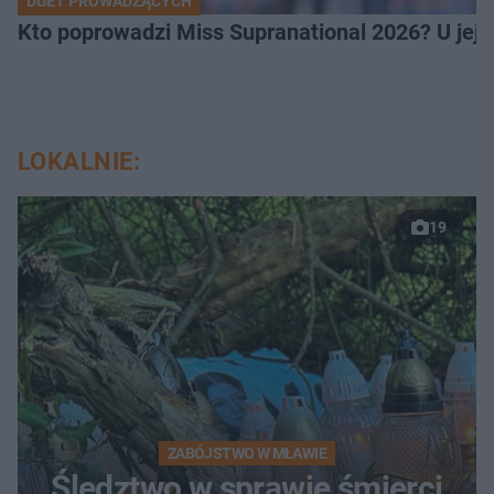
DUET PROWADZĄCYCH
Kto poprowadzi Miss Supranational 2026? U jej
LOKALNIE:
19
ZABÓJSTWO W MŁAWIE
Śledztwo w sprawie śmierci