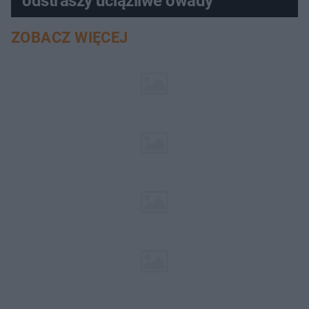
odstraszy uciążliwe owady
ZOBACZ WIĘCEJ