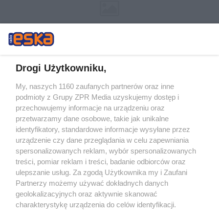
Drogi Użytkowniku,
My, naszych 1160 zaufanych partnerów oraz inne
Żaden utwór zamieszczony w serwisie nie może być powielany i
podmioty z Grupy ZPR Media uzyskujemy dostęp i
rozpowszechniany lub dalej rozpowszechniany w jakikolwiek sposób (w
przechowujemy informacje na urządzeniu oraz
tym także elektroniczny lub mechaniczny) na jakimkolwiek polu
eksploatacji w jakiejkolwiek formie, włącznie z umieszczaniem w
przetwarzamy dane osobowe, takie jak unikalne
Internecie bez pisemnej zgody właściciela praw. Jakiekolwiek użycie lub
identyfikatory, standardowe informacje wysyłane przez
wykorzystanie utworów w całości lub w części z naruszeniem prawa,
tzn. bez właściwej zgody, jest zabronione pod groźbą kary i może być
urządzenie czy dane przeglądania w celu zapewniania
ścigane prawnie.
spersonalizowanych reklam, wybór spersonalizowanych
treści, pomiar reklam i treści, badanie odbiorców oraz
ulepszanie usług. Za zgodą Użytkownika my i Zaufani
Partnerzy możemy używać dokładnych danych
geolokalizacyjnych oraz aktywnie skanować
charakterystykę urządzenia do celów identyfikacji.
Ponieważ cenimy Twoją prywatność, prosimy o zgodę na
O nas