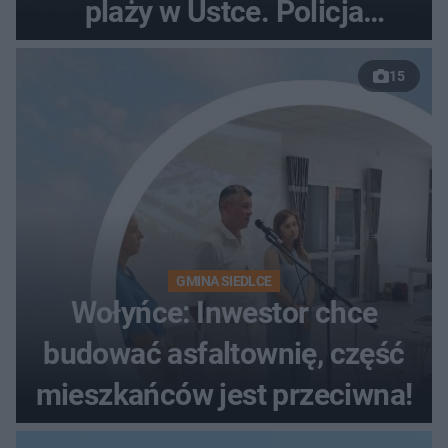
plaży w Ustce. Policja
musiała zamknąć odcinek
15
wybrzeża
GMINA SIEDLCE
Wołyńce: Inwestor chce
budować asfaltownię, część
mieszkańców jest przeciwna!