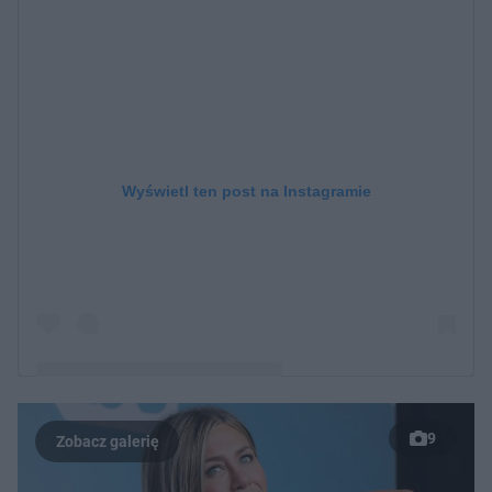
Wyświetl ten post na Instagramie
9
Post udostępniony przez Jennifer Aniston (@jenniferaniston)