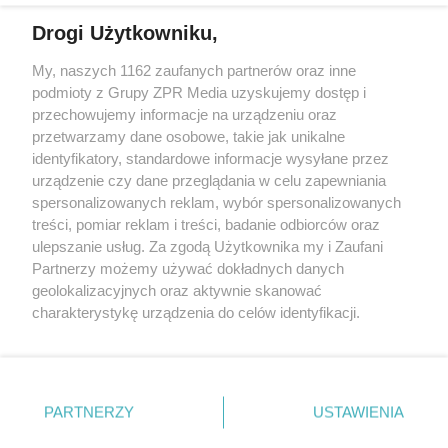
Drogi Użytkowniku,
My, naszych 1162 zaufanych partnerów oraz inne
Żaden utwór zamieszczony w serwisie nie może być powielany i
podmioty z Grupy ZPR Media uzyskujemy dostęp i
rozpowszechniany lub dalej rozpowszechniany w jakikolwiek sposób (w
tym także elektroniczny lub mechaniczny) na jakimkolwiek polu
przechowujemy informacje na urządzeniu oraz
eksploatacji w jakiejkolwiek formie, włącznie z umieszczaniem w
przetwarzamy dane osobowe, takie jak unikalne
Internecie bez pisemnej zgody właściciela praw. Jakiekolwiek użycie lub
identyfikatory, standardowe informacje wysyłane przez
wykorzystanie utworów w całości lub w części z naruszeniem prawa,
tzn. bez właściwej zgody, jest zabronione pod groźbą kary i może być
urządzenie czy dane przeglądania w celu zapewniania
ścigane prawnie.
spersonalizowanych reklam, wybór spersonalizowanych
treści, pomiar reklam i treści, badanie odbiorców oraz
ulepszanie usług. Za zgodą Użytkownika my i Zaufani
Partnerzy możemy używać dokładnych danych
geolokalizacyjnych oraz aktywnie skanować
charakterystykę urządzenia do celów identyfikacji.
Ponieważ cenimy Twoją prywatność, prosimy o zgodę na
O nas
korzystanie z tych technologii poprzez kliknięcie
Informacje prawne
„Akceptuję”. Zgoda jest dobrowolna i zawsze możesz ją
zmienić/wycofać klikając przycisk ustawień prywatności
PARTNERZY
USTAWIENIA
Nasze serwisy
znajdujący się w lewym dolnym rogu strony
. Niektóre
rodzaje przetwarzania danych nie wymagają zgody