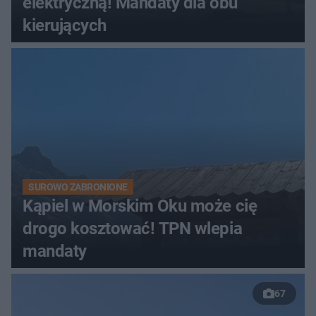
elektryczną! Mandaty dla obu
kierujących
SUROWO ZABRONIONE
Kąpiel w Morskim Oku może cię
drogo kosztować! TPN wlepia
mandaty
67