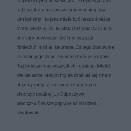
- Zawsze było nas sześcioro. To była wybrana
rodzina, która na zawsze zmieniła bieg tego,
kim byliśmy i to jaka miała być nasza ścieżka.
Matty wiedział, że uwielbiał rozśmieszać ludzi.
Jak sam powiedział, jeśli nie usłyszał
"śmiechu", myślał, że umrze. Od tego dosłownie
zależało jego życie. I właśnie to mu się udało.
Rozśmieszał nas wszystkich - dodała - Miałeś
wielkie serce, którym hojnie dzieliłeś się z nami,
abyśmy mogli z sześciu nieznajomych
stworzyć rodzinę (...) Odpoczywaj
braciszku.Zawsze poprawiłaś mi dzień... -
skwitowała.