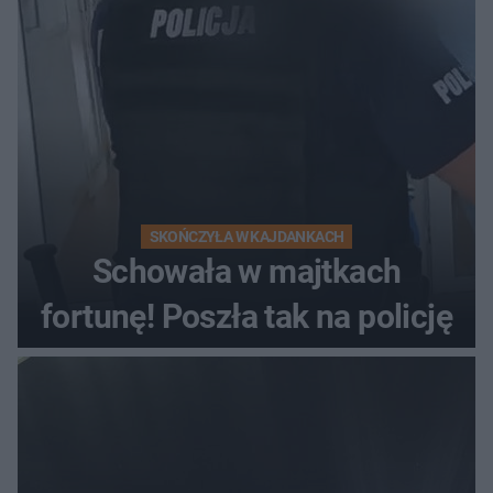
kierowca auta
SKOŃCZYŁA W KAJDANKACH
Schowała w majtkach
fortunę! Poszła tak na policję