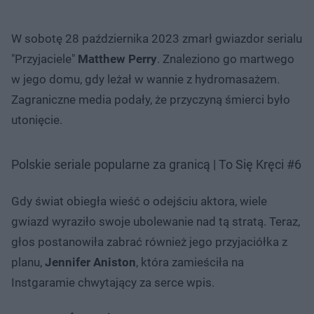
W sobotę 28 października 2023 zmarł gwiazdor serialu
"Przyjaciele"
Matthew Perry
. Znaleziono go martwego
w jego domu, gdy leżał w wannie z hydromasażem.
Zagraniczne media podały, że przyczyną śmierci było
utonięcie.
Polskie seriale popularne za granicą | To Się Kręci #6
Gdy świat obiegła wieść o odejściu aktora, wiele
gwiazd wyraziło swoje ubolewanie nad tą stratą. Teraz,
głos postanowiła zabrać również jego przyjaciółka z
planu,
Jennifer Aniston
, która zamieściła na
Instgaramie chwytający za serce wpis.