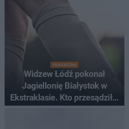
PIŁKA NOŻNA
Widzew Łódź pokonał
Jagiellonię Białystok w
Ekstraklasie. Kto przesądził o
losach meczu?