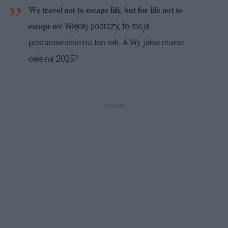
𝐖𝐞 𝐭𝐫𝐚𝐯𝐞𝐥 𝐧𝐨𝐭 𝐭𝐨 𝐞𝐬𝐜𝐚𝐩𝐞 𝐥𝐢𝐟𝐞, 𝐛𝐮𝐭 𝐟𝐨𝐫 𝐥𝐢𝐟𝐞 𝐧𝐨𝐭 𝐭𝐨
𝐞𝐬𝐜𝐚𝐩𝐞 𝐮𝐬! Więcej podróży, to moje
postanowienie na ten rok. A Wy jakie macie
cele na 2025?