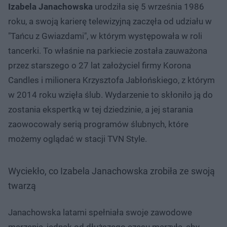
Izabela Janachowska
urodziła się 5 września 1986
roku, a swoją karierę telewizyjną zaczęła od udziału w
"Tańcu z Gwiazdami", w którym występowała w roli
tancerki. To właśnie na parkiecie została zauważona
przez starszego o 27 lat założyciel firmy Korona
Candles i milionera Krzysztofa Jabłońskiego, z którym
w 2014 roku wzięła ślub. Wydarzenie to skłoniło ją do
zostania ekspertką w tej dziedzinie, a jej starania
zaowocowały serią programów ślubnych, które
możemy oglądać w stacji TVN Style.
Wyciekło, co Izabela Janachowska zrobiła ze swoją
twarzą
Janachowska latami spełniała swoje zawodowe
marzenia, jednak od dłuższego czasu marzyła, aby