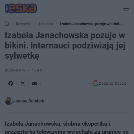
Rozrywka
Hotplota
Izabela Janachowska pozuje w bikini.
Internauci podziwiają jej sylwetkę
Izabela Janachowska pozuje w
bikini. Internauci podziwiają jej
sylwetkę
2025-01-10
15:40
Dodaj do Google
Joanna Dembek
Izabela Janachowska, ślubna ekspertka i
prezenterka telewizyjna wyjechała za granicę na