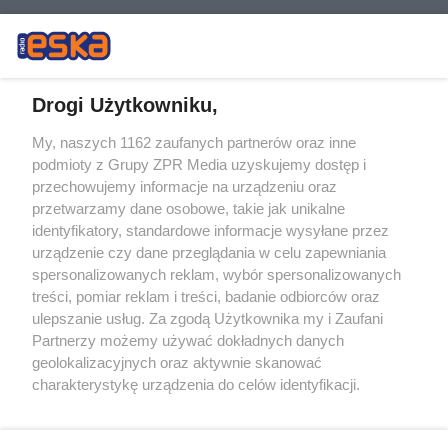
Drogi Użytkowniku,
My, naszych 1162 zaufanych partnerów oraz inne
Żaden utwór zamieszczony w serwisie nie może być powielany i
podmioty z Grupy ZPR Media uzyskujemy dostęp i
rozpowszechniany lub dalej rozpowszechniany w jakikolwiek sposób (w
przechowujemy informacje na urządzeniu oraz
tym także elektroniczny lub mechaniczny) na jakimkolwiek polu
eksploatacji w jakiejkolwiek formie, włącznie z umieszczaniem w
przetwarzamy dane osobowe, takie jak unikalne
Internecie bez pisemnej zgody właściciela praw. Jakiekolwiek użycie lub
identyfikatory, standardowe informacje wysyłane przez
wykorzystanie utworów w całości lub w części z naruszeniem prawa,
tzn. bez właściwej zgody, jest zabronione pod groźbą kary i może być
urządzenie czy dane przeglądania w celu zapewniania
ścigane prawnie.
spersonalizowanych reklam, wybór spersonalizowanych
treści, pomiar reklam i treści, badanie odbiorców oraz
ulepszanie usług. Za zgodą Użytkownika my i Zaufani
Partnerzy możemy używać dokładnych danych
geolokalizacyjnych oraz aktywnie skanować
charakterystykę urządzenia do celów identyfikacji.
Ponieważ cenimy Twoją prywatność, prosimy o zgodę na
O nas
korzystanie z tych technologii poprzez kliknięcie
Informacje prawne