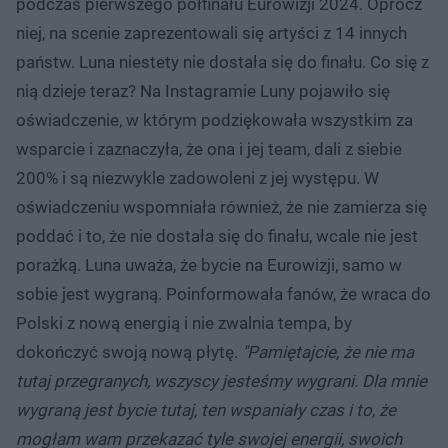
podczas pierwszego półfinału Eurowizji 2024. Oprócz
niej, na scenie zaprezentowali się artyści z 14 innych
państw. Luna niestety nie dostała się do finału. Co się z
nią dzieje teraz? Na Instagramie Luny pojawiło się
oświadczenie, w którym podziękowała wszystkim za
wsparcie i zaznaczyła, że ona i jej team, dali z siebie
200% i są niezwykle zadowoleni z jej występu. W
oświadczeniu wspomniała również, że nie zamierza się
poddać i to, że nie dostała się do finału, wcale nie jest
porażką. Luna uważa, że bycie na Eurowizji, samo w
sobie jest wygraną. Poinformowała fanów, że wraca do
Polski z nową energią i nie zwalnia tempa, by
dokończyć swoją nową płytę.
"Pamiętajcie, że nie ma
tutaj przegranych, wszyscy jesteśmy wygrani. Dla mnie
wygraną jest bycie tutaj, ten wspaniały czas i to, że
mogłam wam przekazać tyle swojej energii, swoich