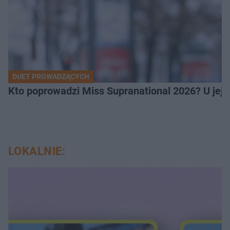
DUET PROWADZĄCYCH
Kto poprowadzi Miss Supranational 2026? U jej
LOKALNIE: