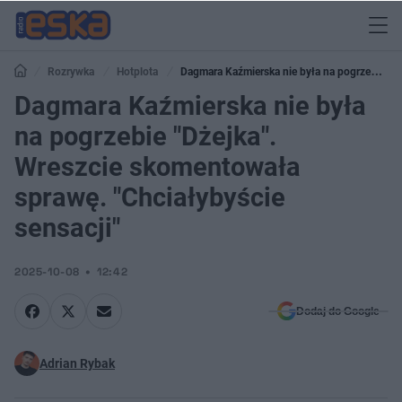
Rozrywka
Hotplota
Dagmara Kaźmierska nie była na pogrzebie
"Dżejka". Wreszcie skomentowała sprawę. "Chciałybyście sensacji"
Dagmara Kaźmierska nie była
na pogrzebie "Dżejka".
Wreszcie skomentowała
sprawę. "Chciałybyście
sensacji"
2025-10-08
12:42
Dodaj do Google
Adrian Rybak