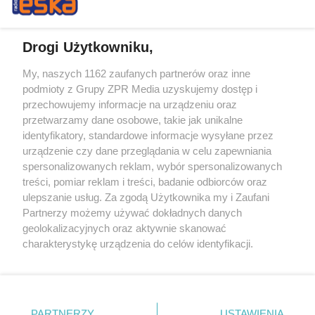
Drogi Użytkowniku,
My, naszych 1162 zaufanych partnerów oraz inne
Żaden utwór zamieszczony w serwisie nie może być powielany i
podmioty z Grupy ZPR Media uzyskujemy dostęp i
rozpowszechniany lub dalej rozpowszechniany w jakikolwiek sposób (w
przechowujemy informacje na urządzeniu oraz
tym także elektroniczny lub mechaniczny) na jakimkolwiek polu
eksploatacji w jakiejkolwiek formie, włącznie z umieszczaniem w
przetwarzamy dane osobowe, takie jak unikalne
Internecie bez pisemnej zgody właściciela praw. Jakiekolwiek użycie lub
identyfikatory, standardowe informacje wysyłane przez
wykorzystanie utworów w całości lub w części z naruszeniem prawa,
tzn. bez właściwej zgody, jest zabronione pod groźbą kary i może być
urządzenie czy dane przeglądania w celu zapewniania
ścigane prawnie.
spersonalizowanych reklam, wybór spersonalizowanych
treści, pomiar reklam i treści, badanie odbiorców oraz
ulepszanie usług. Za zgodą Użytkownika my i Zaufani
Partnerzy możemy używać dokładnych danych
geolokalizacyjnych oraz aktywnie skanować
charakterystykę urządzenia do celów identyfikacji.
Ponieważ cenimy Twoją prywatność, prosimy o zgodę na
O nas
korzystanie z tych technologii poprzez kliknięcie
Informacje prawne
„Akceptuję”. Zgoda jest dobrowolna i zawsze możesz ją
zmienić/wycofać klikając przycisk ustawień prywatności
PARTNERZY
USTAWIENIA
Nasze serwisy