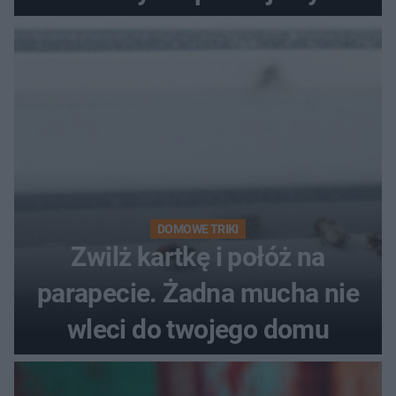
problemie. Sposób na
pociemniałą biżuterię
DOMOWE TRIKI
Zwilż kartkę i połóż na
parapecie. Żadna mucha nie
wleci do twojego domu