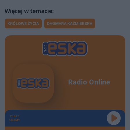
KRÓLOWE ŻYCIA
DAGMARA KAŹMIERSKA
Radio Online
TERAZ
GRAMY