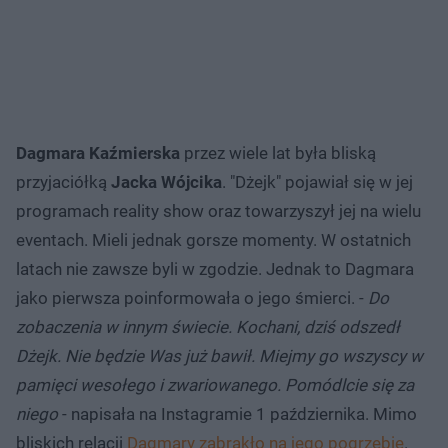
Dagmara Kaźmierska
przez wiele lat była bliską
przyjaciółką
Jacka Wójcika
. "Dżejk" pojawiał się w jej
programach reality show oraz towarzyszył jej na wielu
eventach. Mieli jednak gorsze momenty. W ostatnich
latach nie zawsze byli w zgodzie. Jednak to Dagmara
jako pierwsza poinformowała o jego śmierci. -
Do
zobaczenia w innym świecie. Kochani, dziś odszedł
Dżejk. Nie będzie Was już bawił. Miejmy go wszyscy w
pamięci wesołego i zwariowanego. Pomódlcie się za
niego
- napisała na Instagramie 1 października. Mimo
bliskich relacji
Dagmary zabrakło na jego pogrzebie
.