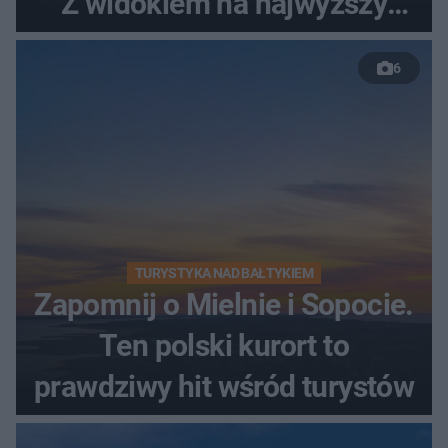
Z widokiem na najwyższy
szczyt Gór Świętokrzyskich
6
TURYSTYKA NAD BAŁTYKIEM
Zapomnij o Mielnie i Sopocie.
Ten polski kurort to
prawdziwy hit wśród turystów