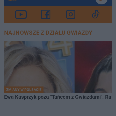
NAJNOWSZE Z DZIAŁU GWIAZDY
ZMIANY W POLSACIE
Ewa Kasprzyk poza "Tańcem z Gwiazdami". Rafa