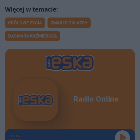
KRÓLOWE ŻYCIA
ZMARŁE GWIAZDY
DAGMARA KAŹMIERSKA
Radio Online
TERAZ
GRAMY