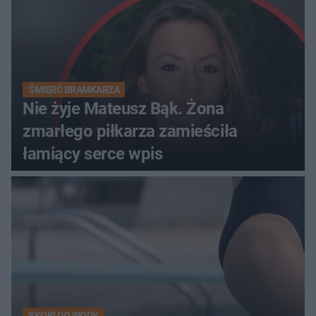
ŚMIERĆ BRAMKARZA
Nie żyje Mateusz Bąk. Żona
zmarłego piłkarza zamieściła
łamiący serce wpis
SKOKI DO WODY