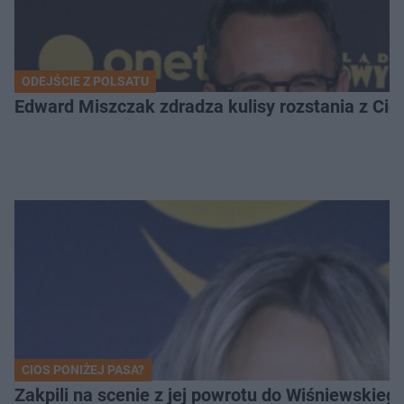
ODEJŚCIE Z POLSATU
Edward Miszczak zdradza kulisy rozstania z Cich
CIOS PONIŻEJ PASA?
Zakpili na scenie z jej powrotu do Wiśniewski