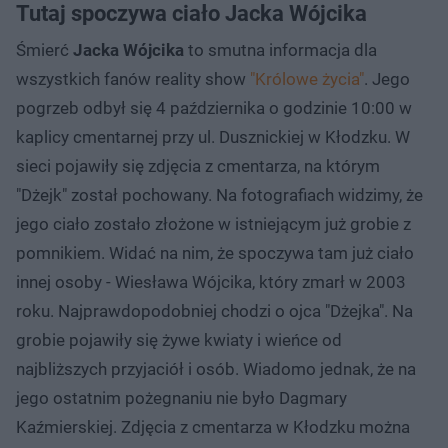
Tutaj spoczywa ciało Jacka Wójcika
Śmierć
Jacka Wójcika
to smutna informacja dla
wszystkich fanów reality show
"Królowe życia"
. Jego
pogrzeb odbył się 4 października o godzinie 10:00 w
kaplicy cmentarnej przy ul. Dusznickiej w Kłodzku. W
sieci pojawiły się zdjęcia z cmentarza, na którym
"Dżejk" został pochowany. Na fotografiach widzimy, że
jego ciało zostało złożone w istniejącym już grobie z
pomnikiem. Widać na nim, że spoczywa tam już ciało
innej osoby - Wiesława Wójcika, który zmarł w 2003
roku. Najprawdopodobniej chodzi o ojca "Dżejka". Na
grobie pojawiły się żywe kwiaty i wieńce od
najbliższych przyjaciół i osób. Wiadomo jednak, że na
jego ostatnim pożegnaniu nie było Dagmary
Kaźmierskiej. Zdjęcia z cmentarza w Kłodzku można