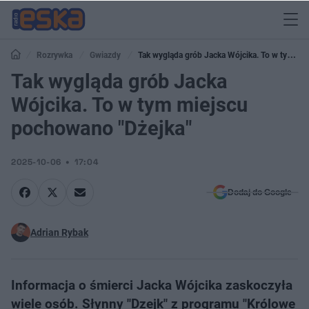
Rozrywka
Gwiazdy
Tak wygląda grób Jacka Wójcika. To w tym
miejscu pochowano "Dżejka"
Tak wygląda grób Jacka
Wójcika. To w tym miejscu
pochowano "Dżejka"
2025-10-06
17:04
Dodaj do Google
Adrian Rybak
Informacja o śmierci Jacka Wójcika zaskoczyła
wiele osób. Słynny "Dzejk" z programu "Królowe