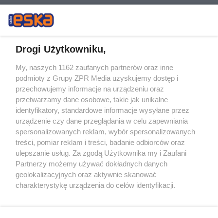
Drogi Użytkowniku,
My, naszych 1162 zaufanych partnerów oraz inne
Żaden utwór zamieszczony w serwisie nie może być powielany i
podmioty z Grupy ZPR Media uzyskujemy dostęp i
rozpowszechniany lub dalej rozpowszechniany w jakikolwiek sposób (w
przechowujemy informacje na urządzeniu oraz
tym także elektroniczny lub mechaniczny) na jakimkolwiek polu
eksploatacji w jakiejkolwiek formie, włącznie z umieszczaniem w
przetwarzamy dane osobowe, takie jak unikalne
Internecie bez pisemnej zgody właściciela praw. Jakiekolwiek użycie lub
identyfikatory, standardowe informacje wysyłane przez
wykorzystanie utworów w całości lub w części z naruszeniem prawa,
tzn. bez właściwej zgody, jest zabronione pod groźbą kary i może być
urządzenie czy dane przeglądania w celu zapewniania
ścigane prawnie.
spersonalizowanych reklam, wybór spersonalizowanych
treści, pomiar reklam i treści, badanie odbiorców oraz
ulepszanie usług. Za zgodą Użytkownika my i Zaufani
Partnerzy możemy używać dokładnych danych
geolokalizacyjnych oraz aktywnie skanować
charakterystykę urządzenia do celów identyfikacji.
Ponieważ cenimy Twoją prywatność, prosimy o zgodę na
O nas
korzystanie z tych technologii poprzez kliknięcie
Informacje prawne
„Akceptuję”. Zgoda jest dobrowolna i zawsze możesz ją