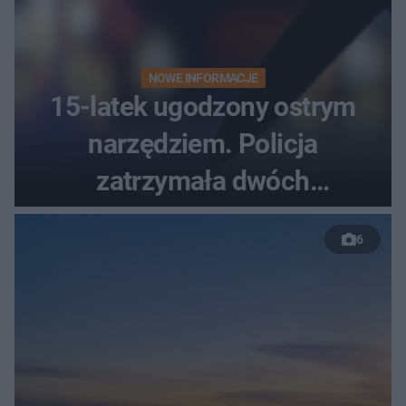
NOWE INFORMACJE
15-latek ugodzony ostrym
narzędziem. Policja
zatrzymała dwóch
nastolatków
6