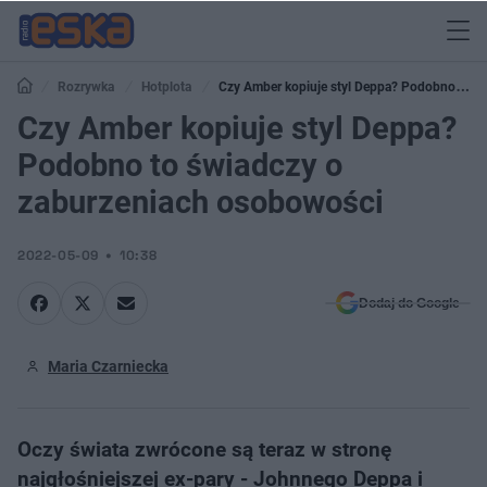
Rozrywka
Hotplota
Czy Amber kopiuje styl Deppa? Podobno to
świadczy o zaburzeniach osobowości
Czy Amber kopiuje styl Deppa?
Podobno to świadczy o
zaburzeniach osobowości
2022-05-09
10:38
Dodaj do Google
Maria Czarniecka
Oczy świata zwrócone są teraz w stronę
najgłośniejszej ex-pary - Johnnego Deppa i