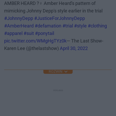
AMBER HEARD ?‍♀️ Amber Heard's pattern of
mimicking Johnny Depp's style earlier in the trial
#JohnnyDepp
#JusticeForJohnnyDepp
#AmberHeard
#defamation
#trial
#style
#clothing
#apparel
#suit
#ponytail
pic.twitter.com/WMgHgTYz0k
— The Last Show-
Karen Lee (@thelastshow)
April 30, 2022
ROZWIŃ