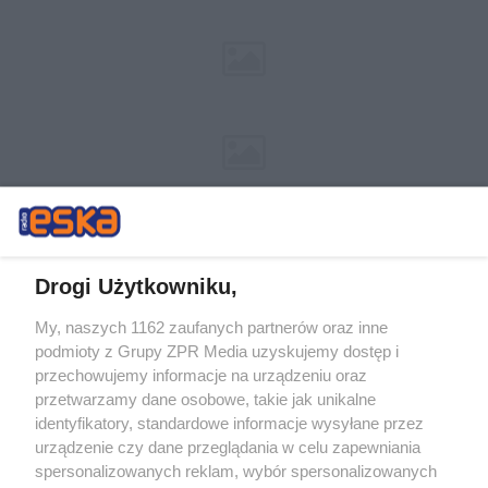
Drogi Użytkowniku,
My, naszych 1162 zaufanych partnerów oraz inne
Żaden utwór zamieszczony w serwisie nie może być powielany i
podmioty z Grupy ZPR Media uzyskujemy dostęp i
rozpowszechniany lub dalej rozpowszechniany w jakikolwiek sposób (w
przechowujemy informacje na urządzeniu oraz
tym także elektroniczny lub mechaniczny) na jakimkolwiek polu
eksploatacji w jakiejkolwiek formie, włącznie z umieszczaniem w
przetwarzamy dane osobowe, takie jak unikalne
Internecie bez pisemnej zgody właściciela praw. Jakiekolwiek użycie lub
identyfikatory, standardowe informacje wysyłane przez
wykorzystanie utworów w całości lub w części z naruszeniem prawa,
tzn. bez właściwej zgody, jest zabronione pod groźbą kary i może być
urządzenie czy dane przeglądania w celu zapewniania
ścigane prawnie.
spersonalizowanych reklam, wybór spersonalizowanych