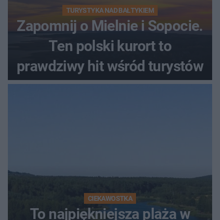
TURYSTYKA NAD BAŁTYKIEM
Zapomnij o Mielnie i Sopocie.
Ten polski kurort to
prawdziwy hit wśród turystów
CIEKAWOSTKA
To najpiękniejsza plaża w