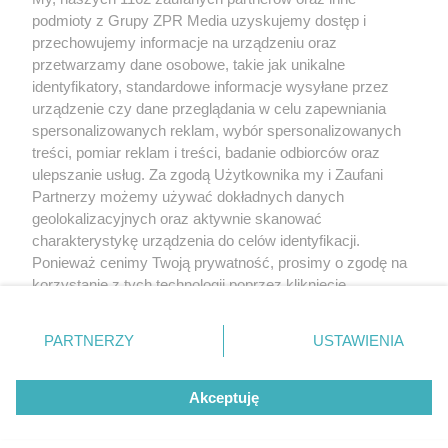
Żaden utwór zamieszczony w serwisie nie może być powielany i
podmioty z Grupy ZPR Media uzyskujemy dostęp i
rozpowszechniany lub dalej rozpowszechniany w jakikolwiek sposób (w
tym także elektroniczny lub mechaniczny) na jakimkolwiek polu
przechowujemy informacje na urządzeniu oraz
eksploatacji w jakiejkolwiek formie, włącznie z umieszczaniem w Internecie
przetwarzamy dane osobowe, takie jak unikalne
bez pisemnej zgody właściciela praw. Jakiekolwiek użycie lub
wykorzystanie utworów w całości lub w części z naruszeniem prawa, tzn.
identyfikatory, standardowe informacje wysyłane przez
bez właściwej zgody, jest zabronione pod groźbą kary i może być ścigane
urządzenie czy dane przeglądania w celu zapewniania
prawnie.
spersonalizowanych reklam, wybór spersonalizowanych
treści, pomiar reklam i treści, badanie odbiorców oraz
ulepszanie usług. Za zgodą Użytkownika my i Zaufani
Partnerzy możemy używać dokładnych danych
geolokalizacyjnych oraz aktywnie skanować
charakterystykę urządzenia do celów identyfikacji.
O nas
Ponieważ cenimy Twoją prywatność, prosimy o zgodę na
korzystanie z tych technologii poprzez kliknięcie
Informacje prawne
„Akceptuję”. Zgoda jest dobrowolna i zawsze możesz ją
zmienić/wycofać klikając przycisk ustawień prywatności
Nasze serwisy
PARTNERZY
USTAWIENIA
znajdujący się w lewym dolnym rogu strony
. Niektóre
rodzaje przetwarzania danych nie wymagają zgody
© 2026 Grupa ZPR Media
Akceptuję
użytkownika, ale masz prawo sprzeciwić się takiemu
przetwarzaniu. Preferencje będą miały zastosowanie tylko
na tej witrynie.