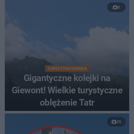
8
TURYSTYKA GÓRSKA
Gigantyczne kolejki na
Giewont! Wielkie turystyczne
oblężenie Tatr
35