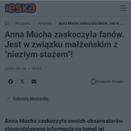
Rozrywka
Hotplota
Anna Mucha zaskoczyła fanów. Jest w
związku małżeńskim z "niezłym stażem"!
Anna Mucha zaskoczyła fanów.
Jest w związku małżeńskim z
"niezłym stażem"!
2023-08-23
15:51
Dodaj do Google
Gabriela Majewska
Anna Mucha zaskoczyła swoich obserwatorów
niespodziewaną informacją na temat jej