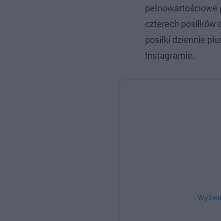
pełnowartościowe po
czterech posiłków
posiłki dziennie p
Instagramie.
Wyświe