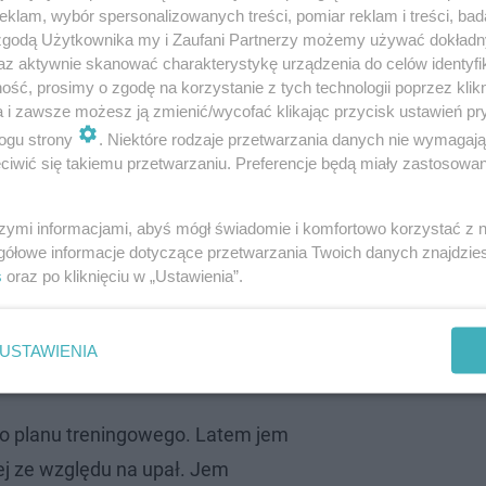
klam, wybór spersonalizowanych treści, pomiar reklam i treści, bad
 zgodą Użytkownika my i Zaufani Partnerzy możemy używać dokład
az aktywnie skanować charakterystykę urządzenia do celów identyfi
ść, prosimy o zgodę na korzystanie z tych technologii poprzez klikn
a i zawsze możesz ją zmienić/wycofać klikając przycisk ustawień pr
ogu strony
. Niektóre rodzaje przetwarzania danych nie wymagaj
iwić się takiemu przetwarzaniu. Preferencje będą miały zastosowanie
j Hiszpanii. Po przeprowadzce Ania zaczęła uprawiać i
naje, że pochodzący z Dominikany taniec jest nie tylko 
szymi informacjami, abyś mógł świadomie i komfortowo korzystać z
na zadbanie o sylwetkę. Ania jest aktywna w mediach
gółowe informacje dotyczące przetwarzania Twoich danych znajdzi
motywacyjne, a także pokazuje, jak ćwiczy. Na Instagram
s
oraz po kliknięciu w „Ustawienia”.
posiłków, które przygotowuje sama. Jeden z internautów
 Ania pospieszyła z odpowiedzią i zaznaczyła, że to, ile
USTAWIENIA
go.
go planu treningowego. Latem jem
j ze względu na upał. Jem