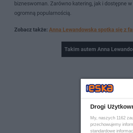
bizneswoman. Zarówno katering, jak i dostępne w
ogromną popularnością.
Zobacz także:
Anna Lewandowska spotka się z fan
Takim autem Anna Lewandow
Drogi Użytkow
My, naszych 1162 zau
przechowujemy informa
standardowe informac