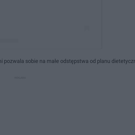
 pozwala sobie na małe odstępstwa od planu dietetycz
𝗻𝗻𝗮 𝗟𝗲𝘄𝗮𝗻𝗱𝗼𝘄𝘀𝗸𝗮 (@annalewandowska)