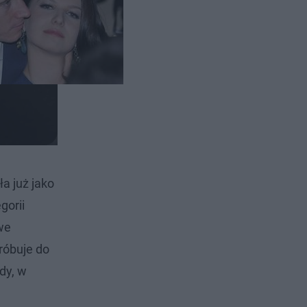
ła już jako
gorii
we
próbuje do
dy, w