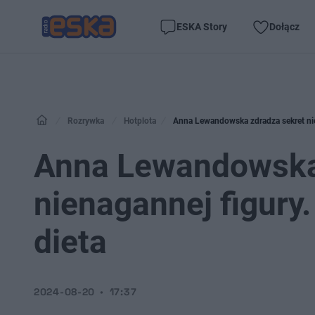
ESKA Story
Dołącz
Rozrywka
Hotplota
Anna Lewandowska zdradza sekret nien
Anna Lewandowska
nienagannej figury.
dieta
2024-08-20
17:37