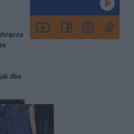
dzięcza
ze
jak dba