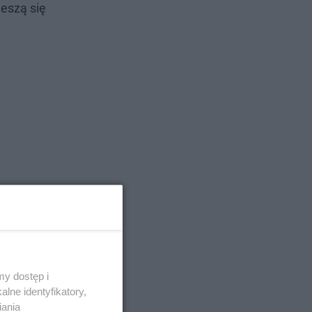
eszą się
y dostęp i
lne identyfikatory,
iania