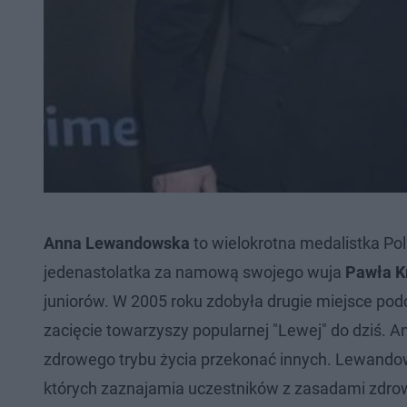
Anna Lewandowska
to wielokrotna medalistka Pols
jedenastolatka za namową swojego wuja
Pawła K
juniorów. W 2005 roku zdobyła drugie miejsce po
zacięcie towarzyszy popularnej "Lewej" do dziś. An
zdrowego trybu życia przekonać innych. Lewandow
których zaznajamia uczestników z zasadami zdro