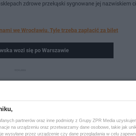
 sklepach zdrowe przekąski sygnowane jej nazwiskiem ci
ami we Wrocławiu. Tyle trzeba zapłacić za bilet
ska wozi się po Warszawie
niku,
fanych partnerów oraz inne podmioty z Grupy ZPR Media uzyskujem
cje na urządzeniu oraz przetwarzamy dane osobowe, takie jak unika
je wysyłane przez urządzenie czy dane przeglądania w celu zapewn