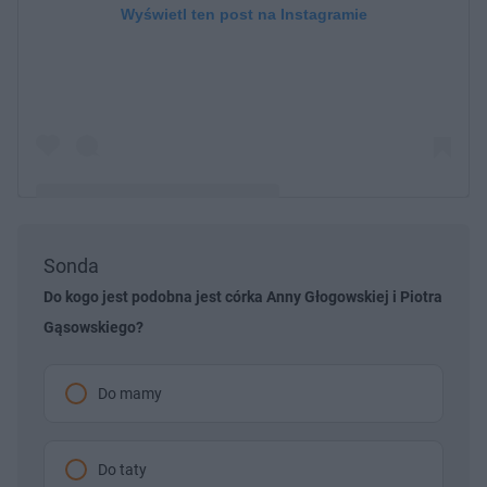
Wyświetl ten post na Instagramie
Sonda
Post udostępniony przez Anna Głogowska
(@annaglogowska_official)
Do kogo jest podobna jest córka Anny Głogowskiej i Piotra
Gąsowskiego?
Do mamy
Do taty