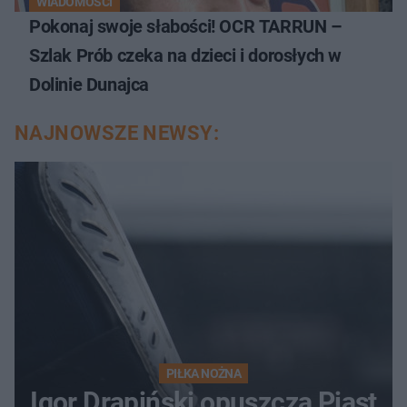
WIADOMOŚCI
Pokonaj swoje słabości! OCR TARRUN –
Szlak Prób czeka na dzieci i dorosłych w
Dolinie Dunajca
NAJNOWSZE NEWSY:
PIŁKA NOŻNA
Igor Drapiński opuszcza Piast