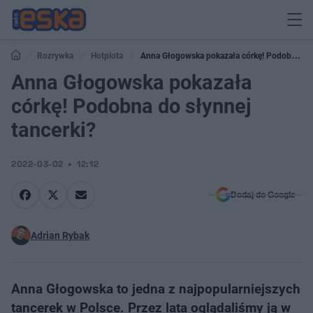
Rozrywka
Hotplota
Anna Głogowska pokazała córkę! Podobna
do słynnej tancerki?
Anna Głogowska pokazała
córkę! Podobna do słynnej
tancerki?
2022-03-02
12:12
Dodaj do Google
Adrian Rybak
Anna Głogowska to jedna z najpopularniejszych
tancerek w Polsce. Przez lata oglądaliśmy ją w