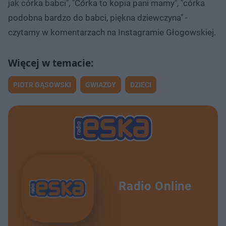
jak córka babci", "Córka to kopia pani mamy", "córka
podobna bardzo do babci, piękna dziewczyna" -
czytamy w komentarzach na Instagramie Głogowskiej.
PIOTR GĄSOWSKI
GWIAZDY
DZIECI
Radio Online