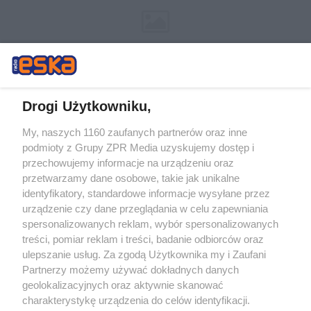
Drogi Użytkowniku,
My, naszych 1160 zaufanych partnerów oraz inne
Żaden utwór zamieszczony w serwisie nie może być powielany i
podmioty z Grupy ZPR Media uzyskujemy dostęp i
rozpowszechniany lub dalej rozpowszechniany w jakikolwiek sposób (w
tym także elektroniczny lub mechaniczny) na jakimkolwiek polu
przechowujemy informacje na urządzeniu oraz
eksploatacji w jakiejkolwiek formie, włącznie z umieszczaniem w
przetwarzamy dane osobowe, takie jak unikalne
Internecie bez pisemnej zgody właściciela praw. Jakiekolwiek użycie lub
identyfikatory, standardowe informacje wysyłane przez
wykorzystanie utworów w całości lub w części z naruszeniem prawa,
tzn. bez właściwej zgody, jest zabronione pod groźbą kary i może być
urządzenie czy dane przeglądania w celu zapewniania
ścigane prawnie.
spersonalizowanych reklam, wybór spersonalizowanych
treści, pomiar reklam i treści, badanie odbiorców oraz
ulepszanie usług. Za zgodą Użytkownika my i Zaufani
Partnerzy możemy używać dokładnych danych
geolokalizacyjnych oraz aktywnie skanować
charakterystykę urządzenia do celów identyfikacji.