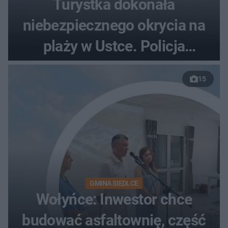
Turystka dokonała
niebezpiecznego okrycia na
plaży w Ustce. Policja
musiała zamknąć odcinek
15
wybrzeża
GMINA SIEDLCE
Wołyńce: Inwestor chce
budować asfaltownię, część