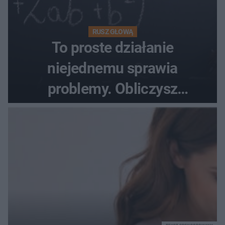
RUSZ GŁOWĄ
To proste działanie
niejednemu sprawia
problemy. Obliczysz
poprawnie, ile to jest
72+7×7−7×5=?