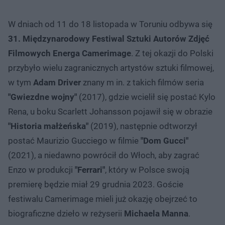
W dniach od 11 do 18 listopada w Toruniu odbywa się
31. Międzynarodowy Festiwal Sztuki Autorów Zdjęć
Filmowych Energa Camerimage
. Z tej okazji do Polski
przybyło wielu zagranicznych artystów sztuki filmowej,
w tym
Adam Driver
znany m in. z takich filmów seria
"Gwiezdne wojny"
(2017), gdzie wcielił się postać Kylo
Rena, u boku Scarlett Johansson pojawił się w obrazie
"Historia małżeńska"
(2019), następnie odtworzył
postać Maurizio Gucciego w filmie
"Dom Gucci"
(2021), a niedawno powrócił do Włoch, aby zagrać
Enzo w produkcji
"Ferrari"
, który w Polsce swoją
premierę będzie miał 29 grudnia 2023. Goście
festiwalu Camerimage mieli już okazję obejrzeć to
biograficzne dzieło w reżyserii
Michaela Manna
.