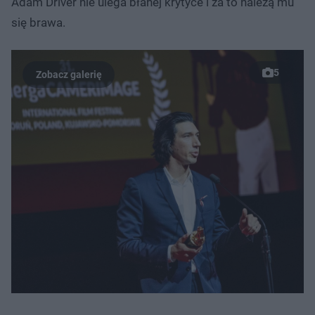
Adam Driver nie ulega błahej krytyce i za to należą mu
się brawa.
5