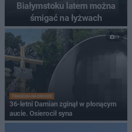
Białymstoku latem można
śmigać na łyżwach
19
TRAGEDIA NA DRODZE
36-letni Damian zginął w płonącym
aucie. Osierocił syna