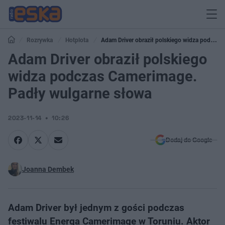
Rozrywka
Hotplota
Adam Driver obraził polskiego widza podczas
Camerimage. Padły wulgarne słowa
Adam Driver obraził polskiego
widza podczas Camerimage.
Padły wulgarne słowa
2023-11-14
10:26
Dodaj do Google
Joanna Dembek
Adam Driver był jednym z gości podczas
festiwalu Energa Camerimage w Toruniu. Aktor