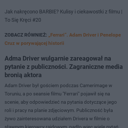
Jak nakręcono BARBIE? Kulisy i ciekawostki z filmu |
To Się Kręci #20
ZOBACZ RÓWNIEŻ:
„Ferrari”. Adam Driver i Penelope
Cruz w porywającej historii
Adma Driver wulgarnie zareagował na
pytanie z publiczności. Zagraniczne media
bronią aktora
Adam Driver był gościem podczas Camerimage w
Toruniu, a po seansie filmu "Ferrari" pojawił się na
scenie, aby odpowiedzieć na pytania dotyczące jego
roli i pracy na planie zdjęciowym. Publiczność była
żywo zainteresowana udziałem Drivera w filmie o
sławnym kierowcy rajdowym, padło więc wiele pytań,