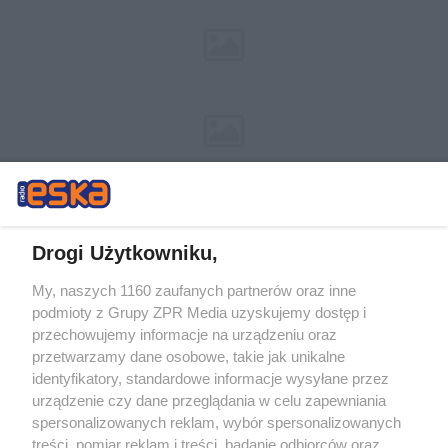
Drogi Użytkowniku,
My, naszych 1160 zaufanych partnerów oraz inne
Żaden utwór zamieszczony w serwisie nie może być powielany i
podmioty z Grupy ZPR Media uzyskujemy dostęp i
rozpowszechniany lub dalej rozpowszechniany w jakikolwiek sposób (w
przechowujemy informacje na urządzeniu oraz
tym także elektroniczny lub mechaniczny) na jakimkolwiek polu
eksploatacji w jakiejkolwiek formie, włącznie z umieszczaniem w
przetwarzamy dane osobowe, takie jak unikalne
Internecie bez pisemnej zgody właściciela praw. Jakiekolwiek użycie lub
identyfikatory, standardowe informacje wysyłane przez
wykorzystanie utworów w całości lub w części z naruszeniem prawa,
tzn. bez właściwej zgody, jest zabronione pod groźbą kary i może być
urządzenie czy dane przeglądania w celu zapewniania
ścigane prawnie.
spersonalizowanych reklam, wybór spersonalizowanych
treści, pomiar reklam i treści, badanie odbiorców oraz