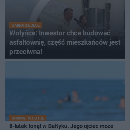
GMINA SIEDLCE
Wołyńce: Inwestor chce budować
asfaltownię, część mieszkańców jest
przeciwna!
DRAMAT W USTCE
8-latek tonął w Bałtyku. Jego ojciec może