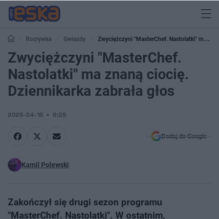
Rozrywka
Gwiazdy
Zwyciężczyni "MasterChef. Nastolatki" ma
znaną ciocię. Dziennikarka zabrała głos
Zwyciężczyni "MasterChef.
Nastolatki" ma znaną ciocię.
Dziennikarka zabrała głos
2025-04-15
9:25
Dodaj do Google
Kamil Polewski
Zakończył się drugi sezon programu
"MasterChef. Nastolatki". W ostatnim,