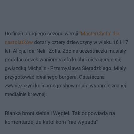
Do finału drugiego sezonu wersji
"MasterChefa" dla
nastolatków
dotarły cztery dziewczyny w wieku 16 i 17
lat: Alicja, Ida, Neli i Zofia. Zdolne uczestniczki musiały
podołać oczekiwaniom szefa kuchni cieszącego się
gwiazdką Michelin - Przemysława Sieradzkiego. Miały
przygotować idealnego burgera. Ostateczna
zwyciężczyni kulinarnego show miała wsparcie znanej
medialnie krewnej.
Blanka broni siebie i Węgiel. Tak odpowiada na
komentarze, że katolikom "nie wypada"