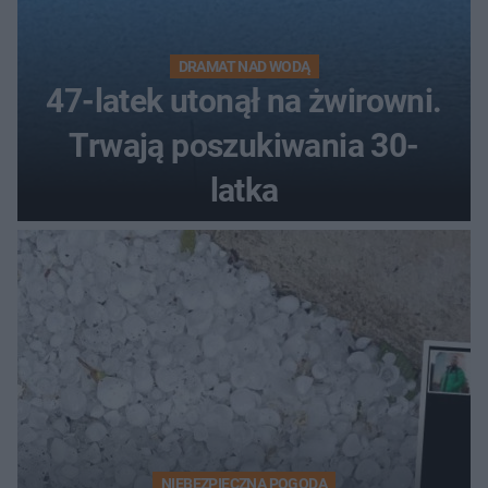
DRAMAT NAD WODĄ
47-latek utonął na żwirowni.
Trwają poszukiwania 30-
latka
NIEBEZPIECZNA POGODA