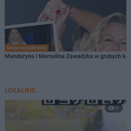
MODA NA RAMOWCE
Mandaryna i Marcelina Zawadzka w grubych ko
LOKALNIE:
13