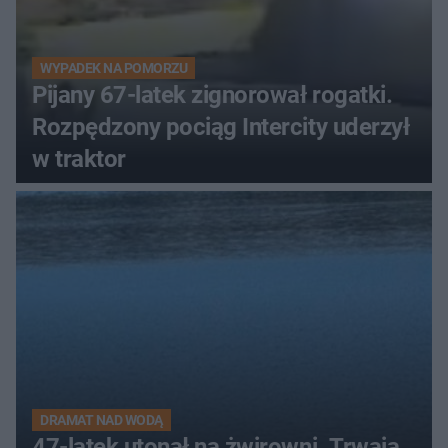
WYPADEK NA POMORZU
Pijany 67-latek zignorował rogatki.
Rozpędzony pociąg Intercity uderzył
w traktor
DRAMAT NAD WODĄ
47-latek utonął na żwirowni. Trwają