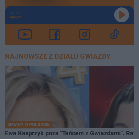
TERAZ
GRAMY
NAJNOWSZE Z DZIAŁU GWIAZDY
ZMIANY W POLSACIE
Ewa Kasprzyk poza "Tańcem z Gwiazdami". Rafa