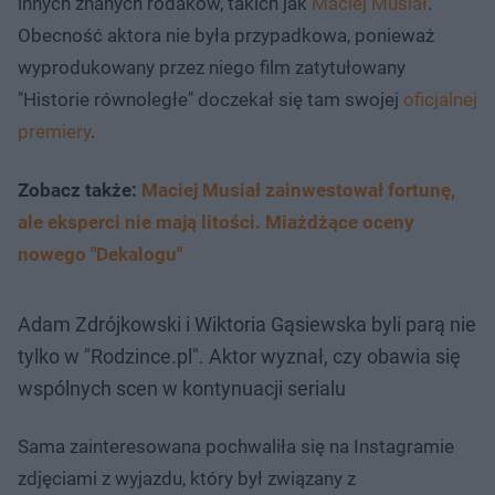
innych znanych rodaków, takich jak
Maciej Musiał
.
Obecność aktora nie była przypadkowa, ponieważ
wyprodukowany przez niego film zatytułowany
"Historie równoległe" doczekał się tam swojej
oficjalnej
premiery
.
Zobacz także:
Maciej Musiał zainwestował fortunę,
ale eksperci nie mają litości. Miażdżące oceny
nowego "Dekalogu"
Adam Zdrójkowski i Wiktoria Gąsiewska byli parą nie
tylko w "Rodzince.pl". Aktor wyznał, czy obawia się
wspólnych scen w kontynuacji serialu
Sama zainteresowana pochwaliła się na Instagramie
zdjęciami z wyjazdu, który był związany z