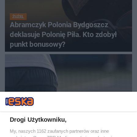
ŻUŻEL
Abramczyk Polonia Bydgoszcz
deklasuje Polonię Piła. Kto zdobył
punkt bonusowy?
Drogi Użytkowniku,
TENIS ZIEMNY
Challenger ATP Kozerki. Ostatni
My, naszych 1162 zaufanych partnerów oraz inne