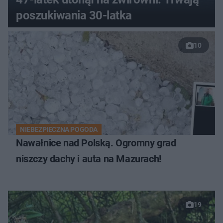
poszukiwania 30-latka
10
NIEBEZPIECZNA POGODA
Nawałnice nad Polską. Ogromny grad
niszczy dachy i auta na Mazurach!
19