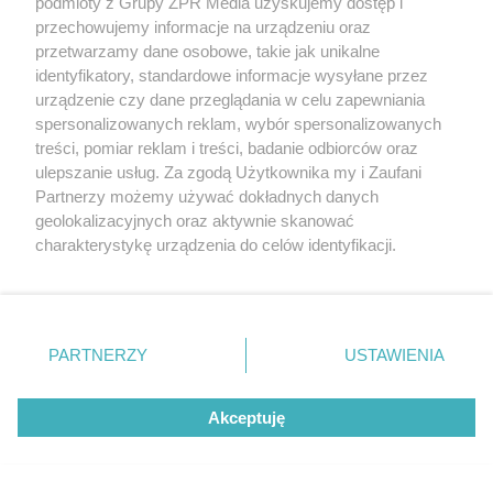
podmioty z Grupy ZPR Media uzyskujemy dostęp i
Polak odpada z turnieju
przechowujemy informacje na urządzeniu oraz
przetwarzamy dane osobowe, takie jak unikalne
ZOBACZ WIĘCEJ
identyfikatory, standardowe informacje wysyłane przez
urządzenie czy dane przeglądania w celu zapewniania
spersonalizowanych reklam, wybór spersonalizowanych
treści, pomiar reklam i treści, badanie odbiorców oraz
ulepszanie usług. Za zgodą Użytkownika my i Zaufani
Partnerzy możemy używać dokładnych danych
geolokalizacyjnych oraz aktywnie skanować
charakterystykę urządzenia do celów identyfikacji.
Ponieważ cenimy Twoją prywatność, prosimy o zgodę na
korzystanie z tych technologii poprzez kliknięcie
„Akceptuję”. Zgoda jest dobrowolna i zawsze możesz ją
zmienić/wycofać klikając przycisk ustawień prywatności
PARTNERZY
USTAWIENIA
znajdujący się w lewym dolnym rogu strony
. Niektóre
rodzaje przetwarzania danych nie wymagają zgody
Akceptuję
użytkownika, ale masz prawo sprzeciwić się takiemu
przetwarzaniu. Preferencje będą miały zastosowanie tylko
na tej witrynie.