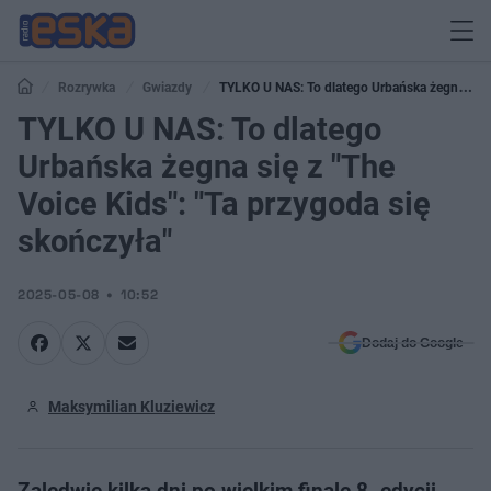
Rozrywka
Gwiazdy
TYLKO U NAS: To dlatego Urbańska żegna się
z "The Voice Kids": "Ta przygoda się skończyła"
TYLKO U NAS: To dlatego
Urbańska żegna się z "The
Voice Kids": "Ta przygoda się
skończyła"
2025-05-08
10:52
Dodaj do Google
Maksymilian Kluziewicz
Zaledwie kilka dni po wielkim finale 8. edycji