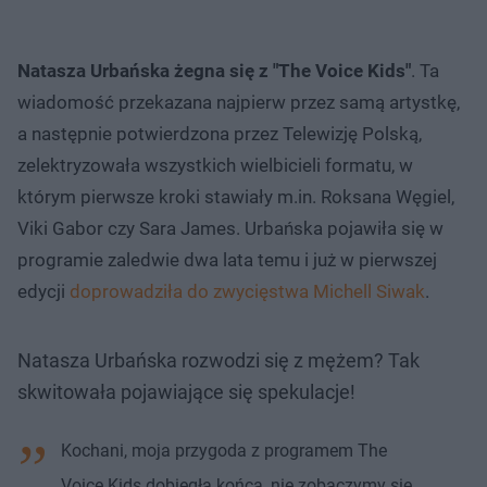
Natasza Urbańska żegna się z "The Voice Kids"
. Ta
wiadomość przekazana najpierw przez samą artystkę,
a następnie potwierdzona przez Telewizję Polską,
zelektryzowała wszystkich wielbicieli formatu, w
którym pierwsze kroki stawiały m.in. Roksana Węgiel,
Viki Gabor czy Sara James. Urbańska pojawiła się w
programie zaledwie dwa lata temu i już w pierwszej
edycji
doprowadziła do zwycięstwa Michell Siwak
.
Natasza Urbańska rozwodzi się z mężem? Tak
skwitowała pojawiające się spekulacje!
Kochani, moja przygoda z programem The
Voice Kids dobiegła końca, nie zobaczymy się