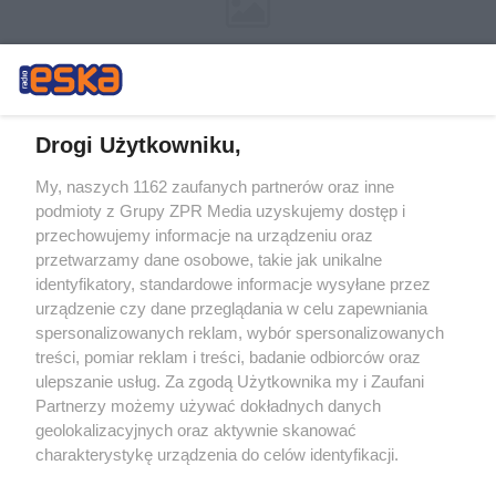
Drogi Użytkowniku,
My, naszych 1162 zaufanych partnerów oraz inne
Żaden utwór zamieszczony w serwisie nie może być powielany i
podmioty z Grupy ZPR Media uzyskujemy dostęp i
rozpowszechniany lub dalej rozpowszechniany w jakikolwiek sposób (w
przechowujemy informacje na urządzeniu oraz
tym także elektroniczny lub mechaniczny) na jakimkolwiek polu
eksploatacji w jakiejkolwiek formie, włącznie z umieszczaniem w
przetwarzamy dane osobowe, takie jak unikalne
Internecie bez pisemnej zgody właściciela praw. Jakiekolwiek użycie lub
identyfikatory, standardowe informacje wysyłane przez
wykorzystanie utworów w całości lub w części z naruszeniem prawa,
tzn. bez właściwej zgody, jest zabronione pod groźbą kary i może być
urządzenie czy dane przeglądania w celu zapewniania
ścigane prawnie.
spersonalizowanych reklam, wybór spersonalizowanych
treści, pomiar reklam i treści, badanie odbiorców oraz
ulepszanie usług. Za zgodą Użytkownika my i Zaufani
Partnerzy możemy używać dokładnych danych
geolokalizacyjnych oraz aktywnie skanować
charakterystykę urządzenia do celów identyfikacji.
Ponieważ cenimy Twoją prywatność, prosimy o zgodę na
O nas