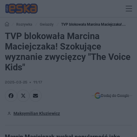
Rozrywka
Gwiazdy
TVP blokowała Marcina Maciejczaka!
Szokujące wyznanie zwycięzcy "The Voice Kids"
TVP blokowała Marcina
Maciejczaka! Szokujące
wyznanie zwycięzcy "The Voice
Kids"
2025-03-25
11:17
Dodaj do Google
Maksymilian Kluziewicz
Marcin Maciejczak zyskał popularność jako