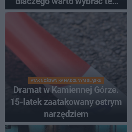
dlaczego warto wybrać ten
kierunek na urlop!
ATAK NOŻOWNIKA NA DOLNYM ŚLĄSKU
Dramat w Kamiennej Górze.
15-latek zaatakowany ostrym
narzędziem