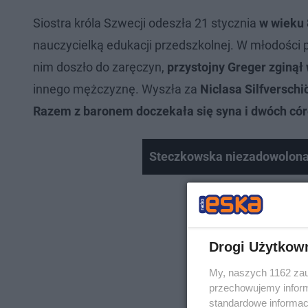
Siostra króla Szwecji odeszła 21 stycznia
w wieku 
nauczycielką edukacji przedszkolnej. W młodości 
nim doszło do zaręczyn,
przystojny Greger zginął
innego mężczyznę. Wyszła za
Niclasa Silfverschi
Razem z baronem doczekała się syna i dwóch cór
Steczkowska niezadowolona
Drogi Użytkow
My, naszych 1162 zau
przechowujemy informa
standardowe informac