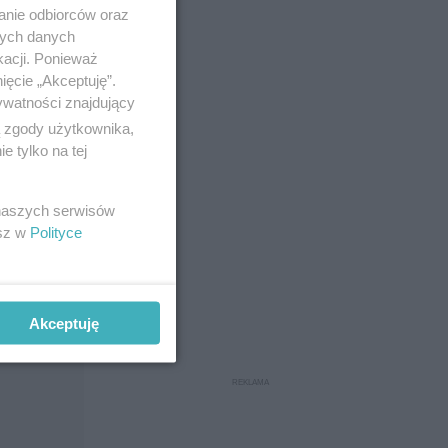
anie odbiorców oraz
nych danych
kacji. Ponieważ
ięcie „Akceptuję”.
ywatności znajdujący
ą zgody użytkownika,
 tylko na tej
"
 naszych serwisów
esz w
Polityce
Akceptuję