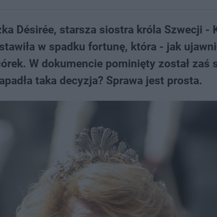
a Désirée, starsza siostra króla Szwecji - 
awiła w spadku fortunę, która - jak ujawni
h córek. W dokumencie pominięty został zaś 
zapadła taka decyzja? Sprawa jest prosta.