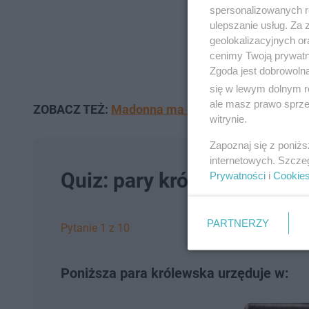
spersonalizowanych re
ulepszanie usług. Za
geolokalizacyjnych or
cenimy Twoją prywatno
Zgoda jest dobrowoln
się w lewym dolnym r
ale masz prawo sprzec
ZOBACZ TEŻ:
Madonna ma dość nagrywania koncert
witrynie.
Zapoznaj się z poniż
internetowych. Szcze
Quiz: pary królewskie w Eu
Prywatności
i
Cookie
PARTNERZY
Pytanie 1 z 10
Poniższa para królewska urzęduje w: