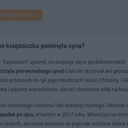
Następne pytanie
go księżniczka pominęła syna?
k "Expressen" ujawnił, co znajduje się w jej dokumentach
ziczyła pierworodnego syna!
Carl nie otrzymał ani grosz
ści przeszedł do rąk jego młodszych sióstr, Christiny i H
kę i papiery wartościowe, ale też chociażby willę na Maj
 do rodzinnego rozłamu? Nic bardziej mylnego. Okazało s
spadek po ojcu,
zmarłym w 2017 roku. Wówczas na moc
złotych, ale także przeszły do jego rąk rodzinne dobra 