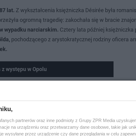
87 lat.
Z wykształcenia księżniczka Désirée była romanis
przeżyła ogromną tragedię: zakochała się w bracie znajo
 w wypadku narciarskim.
Cztery lata później księżniczka 
ölda,
pochodzącego z arystokratycznej rodziny oficera ar
ek.
 z występu w Opolu
niku,
fanych partnerów oraz inne podmioty z Grupy ZPR Media uzyskujem
cje na urządzeniu oraz przetwarzamy dane osobowe, takie jak unika
je wysyłane przez urządzenie czy dane przeglądania w celu zapewn