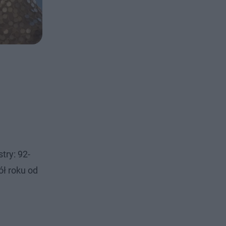
try: 92-
ół roku od