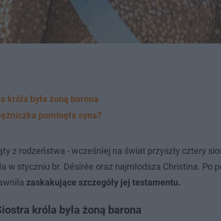
ra króla była żoną barona
iężniczka pominęła syna?
iąty z rodzeństwa - wcześniej na świat przyszły cztery sios
rła w styczniu br. Désirée oraz najmłodsza Christina. Po p
jawniła
zaskakujące szczegóły jej testamentu.
iostra króla była żoną barona