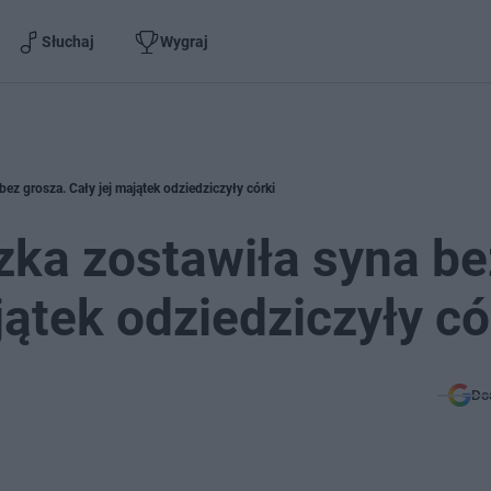
Słuchaj
Wygraj
ez grosza. Cały jej majątek odziedziczyły córki
zka zostawiła syna be
jątek odziedziczyły có
Do