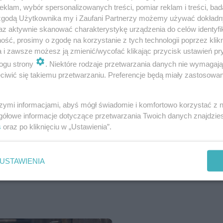
klam, wybór spersonalizowanych treści, pomiar reklam i treści, bad
 zgodą Użytkownika my i Zaufani Partnerzy możemy używać dokład
az aktywnie skanować charakterystykę urządzenia do celów identyfi
ść, prosimy o zgodę na korzystanie z tych technologii poprzez klikn
a i zawsze możesz ją zmienić/wycofać klikając przycisk ustawień pr
ogu strony
. Niektóre rodzaje przetwarzania danych nie wymagaj
iwić się takiemu przetwarzaniu. Preferencje będą miały zastosowanie
ów. "Odłóżcie te pie*rzone telefony i zjednoczcie się
szymi informacjami, abyś mógł świadomie i komfortowo korzystać z
gółowe informacje dotyczące przetwarzania Twoich danych znajdzi
ropie
s
oraz po kliknięciu w „Ustawienia”.
USTAWIENIA