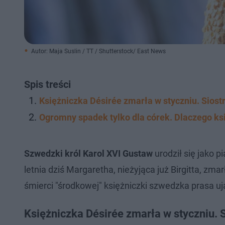
Autor: Maja Suslin / TT / Shutterstock/ East News
Spis treści
Księżniczka Désirée zmarła w styczniu. Siost
Ogromny spadek tylko dla córek. Dlaczego ks
Szwedzki król Karol XVI Gustaw
urodził się jako p
letnia dziś Margaretha, nieżyjąca już Birgitta, zma
śmierci "środkowej" księżniczki szwedzka prasa u
Księżniczka Désirée zmarła w styczniu. S