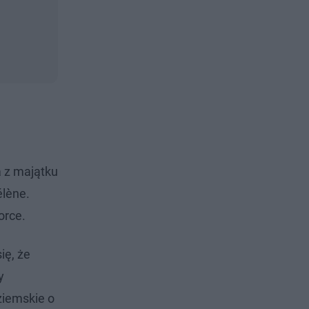
a z majątku
élène.
orce.
ię, że
y
ziemskie o