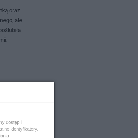
tką oraz
mego, ale
poślubiła
mii.
y dostęp i
lne identyfikatory,
iania