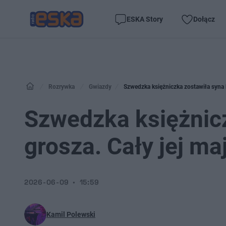
ESKA Story
Dołącz
Rozrywka
Gwiazdy
Szwedzka księżniczka zostawiła syna b
Szwedzka księżnic
grosza. Cały jej ma
2026-06-09
15:59
Kamil Polewski