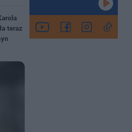
Karola
ła teraz
syn