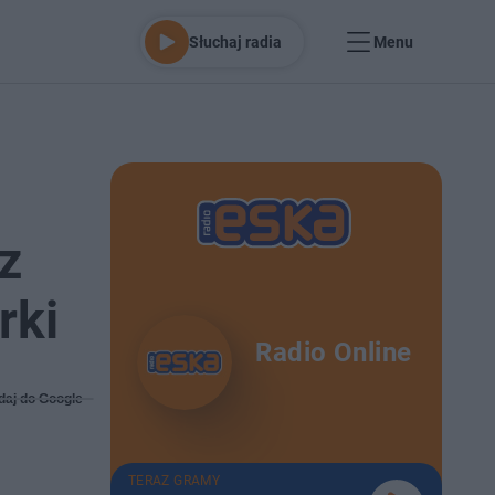
Słuchaj radia
Menu
z
rki
Radio Online
daj do Google
TERAZ GRAMY