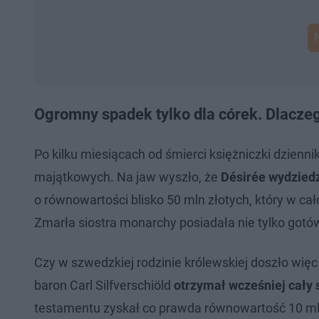
Ogromny spadek tylko dla córek. Dlacze
Po kilku miesiącach od śmierci księżniczki dzienni
majątkowych. Na jaw wyszło, że
Désirée wydzied
o równowartości blisko 50 mln złotych, który w cało
Zmarła siostra monarchy posiadała nie tylko gotów
Czy w szwedzkiej rodzinie królewskiej doszło więc
baron Carl Silfverschiöld
otrzymał wcześniej cały 
testamentu zyskał co prawda równowartość 10 mln 