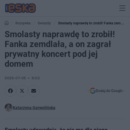
Rozrywka
Gwiazdy
Smolasty naprawdę to zrobił! Fanka zemdlała,
a on zagrał prywatny koncert pod jej domem
Smolasty naprawdę to zrobił!
Fanka zemdlała, a on zagrał
prywatny koncert pod jej
domem
2025-07-05
9:02
Dodaj do Google
Katarzyna Garwolińska
Smolasty udowadnia, że nie ma dla niego