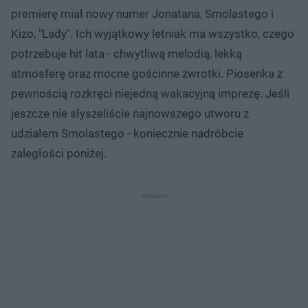
Post udostępniony przez Smolasty (@smolasty)
premierę miał nowy numer Jonatana, Smolastego i
Kizo, "Lady". Ich wyjątkowy letniak ma wszystko, czego
potrzebuje hit lata - chwytliwą melodią, lekką
atmosferę oraz mocne gościnne zwrotki. Piosenka z
pewnością rozkręci niejedną wakacyjną imprezę. Jeśli
jeszcze nie słyszeliście najnowszego utworu z
udziałem Smolastego - koniecznie nadróbcie
zaległości poniżej.