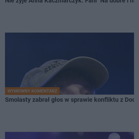
Nie żyje Anna Kaczmarczyk. Fani "Na dobre i na 
WYMOWNY KOMENTARZ
Smolasty zabrał głos w sprawie konfliktu z Dod