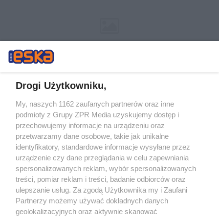
Drogi Użytkowniku,
My, naszych 1162 zaufanych partnerów oraz inne
Żaden utwór zamieszczony w serwisie nie może być powielany i
podmioty z Grupy ZPR Media uzyskujemy dostęp i
rozpowszechniany lub dalej rozpowszechniany w jakikolwiek sposób (w
przechowujemy informacje na urządzeniu oraz
tym także elektroniczny lub mechaniczny) na jakimkolwiek polu
eksploatacji w jakiejkolwiek formie, włącznie z umieszczaniem w
przetwarzamy dane osobowe, takie jak unikalne
Internecie bez pisemnej zgody właściciela praw. Jakiekolwiek użycie lub
identyfikatory, standardowe informacje wysyłane przez
wykorzystanie utworów w całości lub w części z naruszeniem prawa,
tzn. bez właściwej zgody, jest zabronione pod groźbą kary i może być
urządzenie czy dane przeglądania w celu zapewniania
ścigane prawnie.
spersonalizowanych reklam, wybór spersonalizowanych
treści, pomiar reklam i treści, badanie odbiorców oraz
ulepszanie usług. Za zgodą Użytkownika my i Zaufani
Partnerzy możemy używać dokładnych danych
geolokalizacyjnych oraz aktywnie skanować