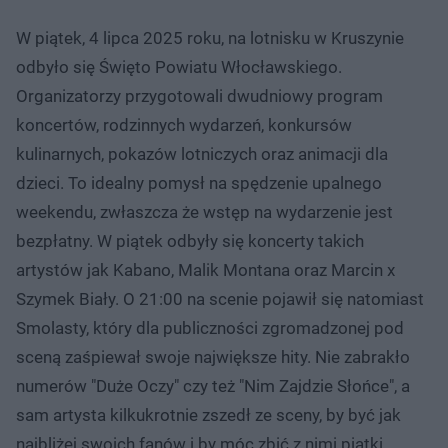
W piątek, 4 lipca 2025 roku, na lotnisku w Kruszynie
odbyło się Święto Powiatu Włocławskiego.
Organizatorzy przygotowali dwudniowy program
koncertów, rodzinnych wydarzeń, konkursów
kulinarnych, pokazów lotniczych oraz animacji dla
dzieci. To idealny pomysł na spędzenie upalnego
weekendu, zwłaszcza że wstęp na wydarzenie jest
bezpłatny. W piątek odbyły się koncerty takich
artystów jak Kabano, Malik Montana oraz Marcin x
Szymek Biały. O 21:00 na scenie pojawił się natomiast
Smolasty, który dla publiczności zgromadzonej pod
sceną zaśpiewał swoje największe hity. Nie zabrakło
numerów "Duże Oczy" czy też "Nim Zajdzie Słońce", a
sam artysta kilkukrotnie zszedł ze sceny, by być jak
najbliżej swoich fanów i by móc zbić z nimi piątki.