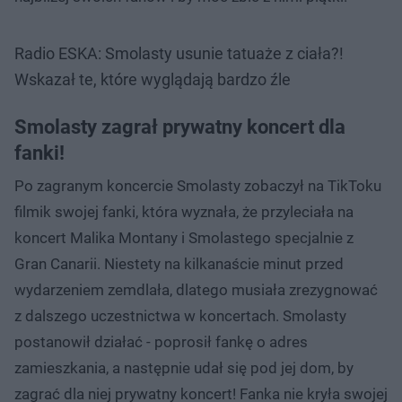
Radio ESKA: Smolasty usunie tatuaże z ciała?!
Wskazał te, które wyglądają bardzo źle
Smolasty zagrał prywatny koncert dla
fanki!
Po zagranym koncercie Smolasty zobaczył na TikToku
filmik swojej fanki, która wyznała, że przyleciała na
koncert Malika Montany i Smolastego specjalnie z
Gran Canarii. Niestety na kilkanaście minut przed
wydarzeniem zemdlała, dlatego musiała zrezygnować
z dalszego uczestnictwa w koncertach. Smolasty
postanowił działać - poprosił fankę o adres
zamieszkania, a następnie udał się pod jej dom, by
zagrać dla niej prywatny koncert! Fanka nie kryła swojej