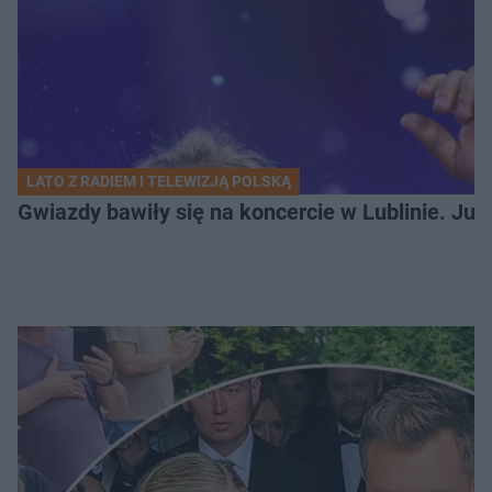
LATO Z RADIEM I TELEWIZJĄ POLSKĄ
Gwiazdy bawiły się na koncercie w Lublinie. Jus