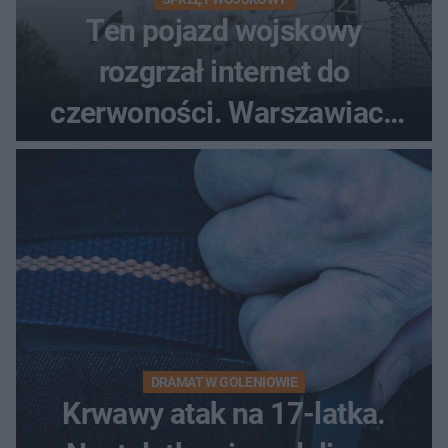
Ten pojazd wojskowy
rozgrzał internet do
czerwoności. Warszawiacy
pytali, czy to Mad Max!
DRAMAT W GOLENIOWIE
Krwawy atak na 17-latka.