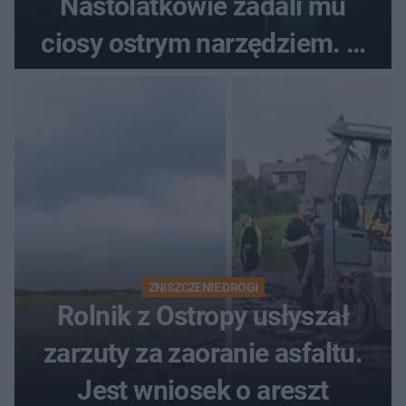
Nastolatkowie zadali mu
ciosy ostrym narzędziem. O
ich losach zdecyduje sąd
rodzinny
ZNISZCZENIE DROGI
Rolnik z Ostropy usłyszał
zarzuty za zaoranie asfaltu.
Jest wniosek o areszt