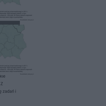
otowanego
kie
 Z
ę zadań i