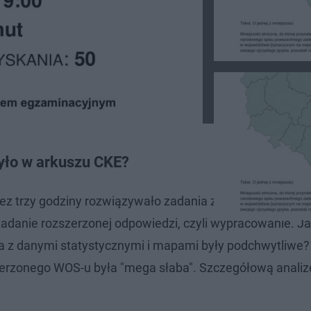
yło w arkuszu CKE?
zez trzy godziny rozwiązywało zadania z arkusza przyg
zadanie rozszerzonej odpowiedzi, czyli wypracowanie. Ja
a z danymi statystycznymi i mapami były podchwytliwe?
erzonego WOS-u była "mega słaba". Szczegółową analiz