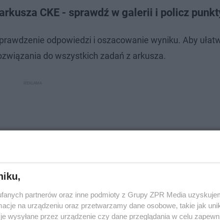
kusza CKE - sprawdź w galerii i policz punkt
prawdzenie odpowiedzi i oszacowanie wyniku. Aby ułat
ozwiązania do wszystkich zadań z arkusza.
niku,
fanych partnerów oraz inne podmioty z Grupy ZPR Media uzyskujem
cje na urządzeniu oraz przetwarzamy dane osobowe, takie jak unika
je wysyłane przez urządzenie czy dane przeglądania w celu zapewn