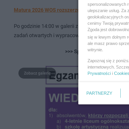
spersonalizowanych re
Matura 2026 WOS rozszerzony: Arkusze CKE. Jaki
ulepszanie usług. Za
geolokalizacyjnych or
cenimy Twoją prywatno
Po godzinie 14:00 w galerii zdjęć poniżej zaczną
Zgoda jest dobrowoln
zadań otwartych i wypracowania. Przeklikaj galerię
się w lewym dolnym r
ale masz prawo sprzec
witrynie.
>>> Sprawdź ODPOWIEDZI z 
Zapoznaj się z poniż
internetowych. Szcze
Prywatności
i
Cookie
PARTNERZY