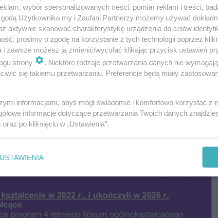
klam, wybór spersonalizowanych treści, pomiar reklam i treści, bad
e zadania na maturze? Tu znajdziesz odpowiedzi 12.0
 zgodą Użytkownika my i Zaufani Partnerzy możemy używać dokład
az aktywnie skanować charakterystykę urządzenia do celów identyfi
ść, prosimy o zgodę na korzystanie z tych technologii poprzez klikn
 pojawiać się odpowiedzi do zadań zamkniętych oraz omów
a i zawsze możesz ją zmienić/wycofać klikając przycisk ustawień pr
, policz swoje punkty i sprawdź, na jaki wynik możesz lic
ogu strony
. Niektóre rodzaje przetwarzania danych nie wymagaj
iwić się takiemu przetwarzaniu. Preferencje będą miały zastosowanie
matury 2026 z WOS-u w galerii poniżej! <<<
szymi informacjami, abyś mógł świadomie i komfortowo korzystać z
gółowe informacje dotyczące przetwarzania Twoich danych znajdzi
s
oraz po kliknięciu w „Ustawienia”.
USTAWIENIA