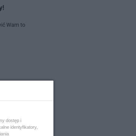
y!
wić Wam to
y dostęp i
lne identyfikatory,
iania