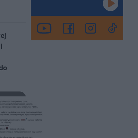
ej
i
 do