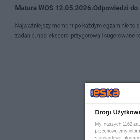
Matura WOS 12.05.2026.Odpowiedzi do ar
Najważniejszy moment po każdym egzaminie to s
zadanie, nasi eksperci przygotowali sugerowane r
Drogi Użytkow
My, naszych 1162 zau
przechowujemy informa
standardowe informac