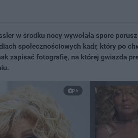
ler w środku nocy wywołała spore porusz
iach społecznościowych kadr, który po chw
nak zapisać fotografię, na której gwiazda pr
iu.
26