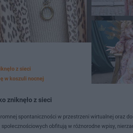
knęło z sieci
ę w koszuli nocnej
o zniknęło z sieci
gromnej spontaniczności w przestrzeni wirtualnej oraz do
 społecznościowych obfitują w różnorodne wpisy, nierz