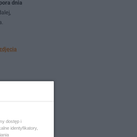
pora dnia
alej,
a.
zdjęcia
y dostęp i
lne identyfikatory,
iania