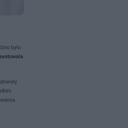
óżno było
zentowała
ajdowały
elkim
owienia