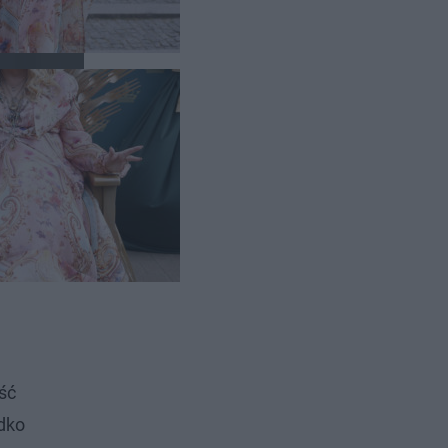
ść
adko