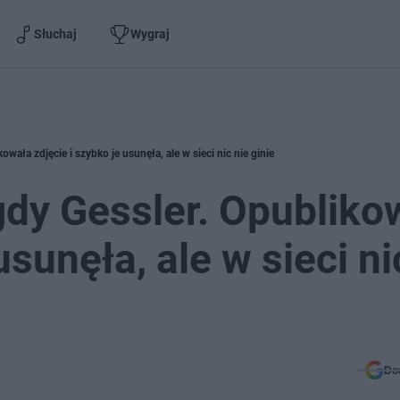
Słuchaj
Wygraj
ała zdjęcie i szybko je usunęła, ale w sieci nic nie ginie
y Gessler. Opubliko
usunęła, ale w sieci ni
Do