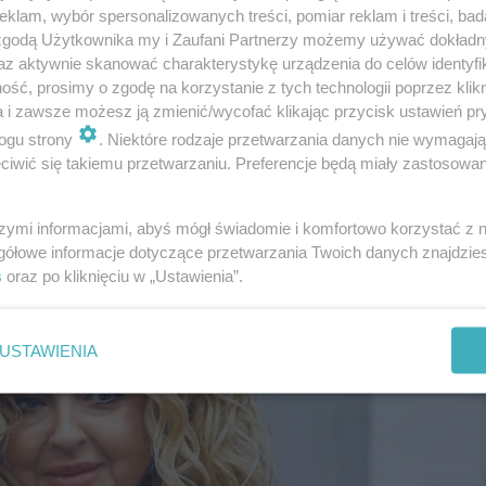
klam, wybór spersonalizowanych treści, pomiar reklam i treści, bad
 zgodą Użytkownika my i Zaufani Partnerzy możemy używać dokład
az aktywnie skanować charakterystykę urządzenia do celów identyfi
ść, prosimy o zgodę na korzystanie z tych technologii poprzez klikn
a i zawsze możesz ją zmienić/wycofać klikając przycisk ustawień pr
restauracji Magdy Gessler. Ceny zawrotne!
ogu strony
. Niektóre rodzaje przetwarzania danych nie wymagaj
iwić się takiemu przetwarzaniu. Preferencje będą miały zastosowanie
szymi informacjami, abyś mógł świadomie i komfortowo korzystać z
gółowe informacje dotyczące przetwarzania Twoich danych znajdzi
s
oraz po kliknięciu w „Ustawienia”.
USTAWIENIA