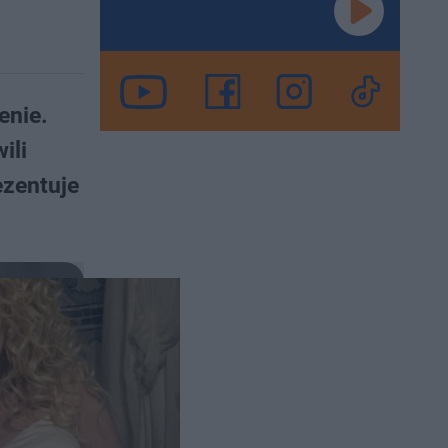
enie.
ili
ezentuje