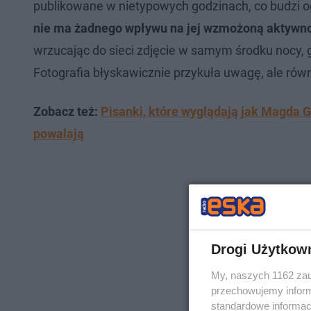
publikowane w nietypowych godzinach, co budzi
nie ma żadnego wpływu na jej wzmożoną aktywnoś
wrzucając do sieci zdjęcie w samym środku nocy, 
Fotografia błyskawicznie przykuła uwagę, ale ró
Zobacz też:
Pisanki, które wyglądają jak Magda 
powalają
Drogi Użytkow
My, naszych 1162 zau
przechowujemy informa
standardowe informac