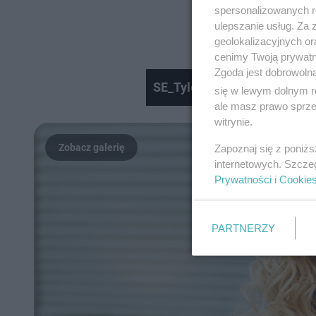
spersonalizowanych re
ulepszanie usług. Za
geolokalizacyjnych or
cenimy Twoją prywatno
Zgoda jest dobrowoln
SE_Tyle kosztuje komunia w 
się w lewym dolnym r
ale masz prawo sprzec
witrynie.
Zapoznaj się z poniż
internetowych. Szcze
Prywatności
i
Cookie
PARTNERZY