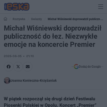
Rozrywka
Gwiazdy
Michał Wiśniewski doprowadził publiczność
do łez. Niezwykłe emocje na koncercie Premier
Michał Wiśniewski doprowadził
publiczność do łez. Niezwykłe
emocje na koncercie Premier
2026-06-05
21:10
Dodaj do Google
Joanna Konieczna-Krzyżaniak
W piątek rozpoczął się drugi dzień Festiwalu
Piosenki Polskiej w Opolu. Koncert „Premier”