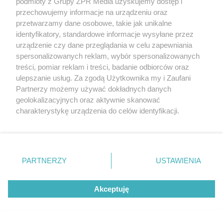
podmioty z Grupy ZPR Media uzyskujemy dostęp i
PIŁKA NOŻNA
przechowujemy informacje na urządzeniu oraz
FC Barcelona odwołuje sparing w
przetwarzamy dane osobowe, takie jak unikalne
Maroku. Znamy powód decyzji
identyfikatory, standardowe informacje wysyłane przez
urządzenie czy dane przeglądania w celu zapewniania
ZOBACZ WIĘCEJ
spersonalizowanych reklam, wybór spersonalizowanych
treści, pomiar reklam i treści, badanie odbiorców oraz
ulepszanie usług. Za zgodą Użytkownika my i Zaufani
Partnerzy możemy używać dokładnych danych
geolokalizacyjnych oraz aktywnie skanować
charakterystykę urządzenia do celów identyfikacji.
Ponieważ cenimy Twoją prywatność, prosimy o zgodę na
korzystanie z tych technologii poprzez kliknięcie
„Akceptuję”. Zgoda jest dobrowolna i zawsze możesz ją
zmienić/wycofać klikając przycisk ustawień prywatności
PARTNERZY
USTAWIENIA
znajdujący się w lewym dolnym rogu strony
. Niektóre
rodzaje przetwarzania danych nie wymagają zgody
Akceptuję
użytkownika, ale masz prawo sprzeciwić się takiemu
przetwarzaniu. Preferencje będą miały zastosowanie tylko
na tej witrynie.