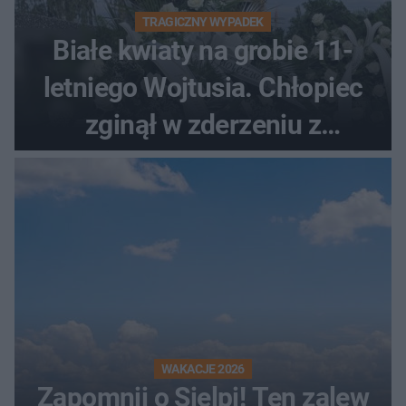
TRAGICZNY WYPADEK
Białe kwiaty na grobie 11-
letniego Wojtusia. Chłopiec
zginął w zderzeniu z
kombajnem
WAKACJE 2026
Zapomnij o Sielpi! Ten zalew