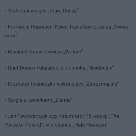
• Vix.N śpiewający „Starą Duszę”
• Formacja Poparzeni Kawą Trzy z kompozycją „Twoje
oczy”
• Maciej Skiba w utworze „Wołam”
• Duet Darya i Fabijański z piosenką „Nieidealna”
• Krzysztof Iwaneczko wykonujący „Zatrzymaj się”
• Sargis z kawałkiem „Ziemia”
• Jan Piwowarczyk, czyli triumfator 16. edycji „The
Voice of Poland”, w piosence „Halo Houston”