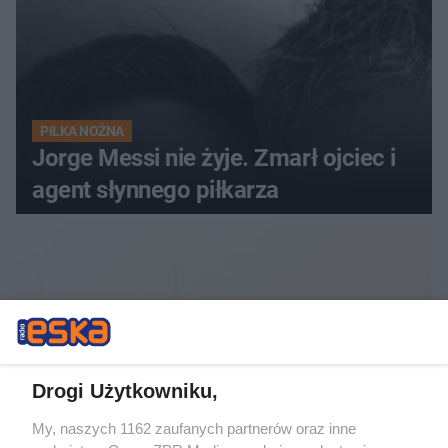
PIŁKA NOŻNA
Jorge Messi nie żyje. Zmarł ojciec i
agent słynnego piłkarza
Drogi Użytkowniku,
My, naszych 1162 zaufanych partnerów oraz inne